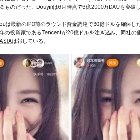
ものだった。Douyinは6月時点で3億2000万DAUを突破
ishouは最新のIPO前のラウンド資金調達で30億ドルを確保
の投資家であるTencentが20億ドルを注ぎ込み、同社の
rASIA
は報じている。