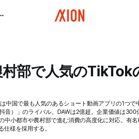
農村部で人気のTikTo
(快手) は中国で最も人気のあるショート動画アプリの1つで中
n（抖音）」のライバル。DAWは2億超。企業価値は30
は中国の中小都市や農村部で進む消費の高度化に対応。有名
る仕様を採用する。