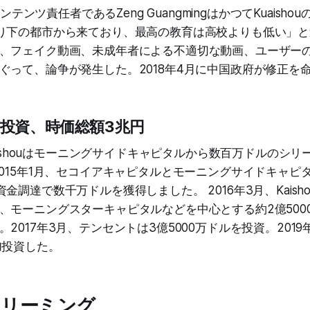
高コンテンツ責任者であるZeng GuangmingはかつてKuaish
り下の都市から来ており、最高の教育は高校よりも低い」
、フェイク動画、未成年者による不適切な動画、ユーザー
ぐって、論争が発生した。2018年4月に中国政府が修正を
投資、時価総額3兆円
uaishouはモーニングサイドキャピタルから数百万ドルのシ
2015年1月、セコイアキャピタルとモーニングサイドキャピ
金調達で数千万ドルを獲得しました。 2016年3月、Kaish
、モーニングスターキャピタルなどを中心とする約2億500
2017年3月、テンセントは3億5000万ドルを投資。2019
加投資した。
トリーミング