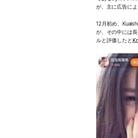
が、主に広告による
12月初め、Kua
が、その中には長年
ルと評価したと
K