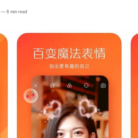
—
8 min read