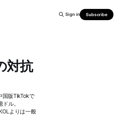
Sign in
Subscribe
kの対抗
国版TikTokで
0億ドル。
KOLよりは一般