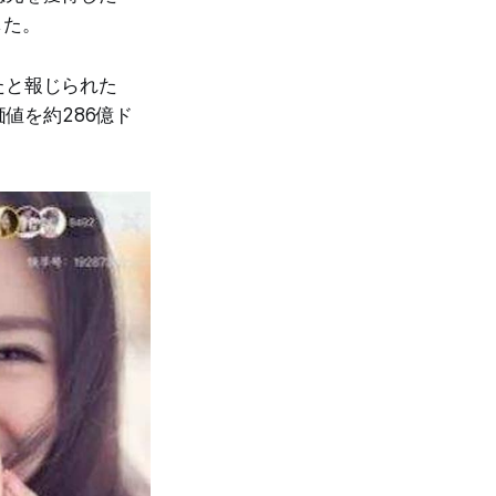
した。
したと報じられた
価値を約286億ド