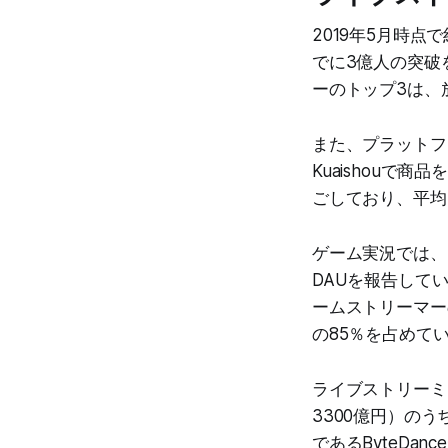
2019年5月時点
でに3億人の突破
ーのトップ3は、
また、プラットフ
Kuaishouで
ごしており、平均
ゲーム実況では、Ku
DAUを報告して
ームストリーマーの
の85％を占めて
ライブストリーミン
3300億円）のう
であるByteDa