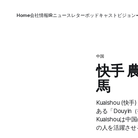
Home
会社情報
IR
ニュースレター
ポッドキャスト
ビジョン
中国
快手 
馬
Kuaishou 
ある「Douyi
Kuaishou
の人を活躍させ