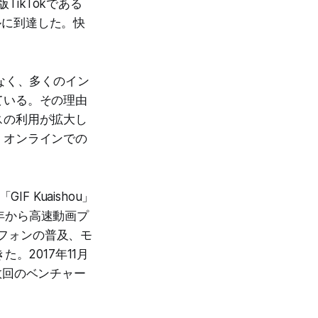
TikTokである
ドルに到達した。快
でなく、多くのイン
ている。その理由
スの利用が拡大し
、オンラインでの
 Kuaishou」
4年から高速動画プ
トフォンの普及、モ
。2017年11月
数回のベンチャー