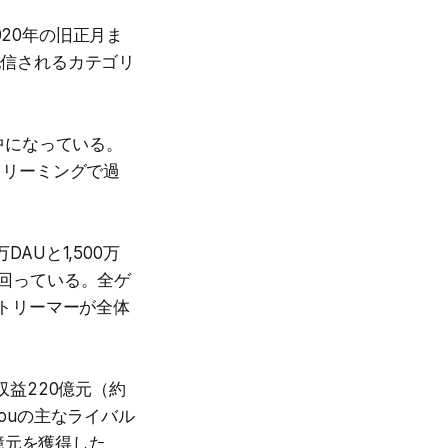
020年の旧正月ま
配信されるカテゴリ
中になっている。
ストリーミングで過
DAUと1,500万
上回っている。全ゲ
ストリーマーが全体
収益220億元（約
houの主なライバル
0億元を獲得した