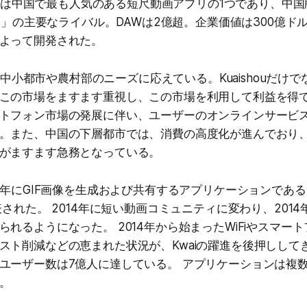
快手）は中国で最も人気のある短尺動画アプリの1つであり、中国版
音）」の主要なライバル。DAWは2億超。企業価値は300億
よって開発された。
中国の中小都市や農村部のニーズに応えている。Kuaishouだけ
この市場をますます重視し、この市場を利用して利益を得
トフォン市場の発展に伴い、ユーザーのオンラインサービ
。また、中国の下層都市では、消費の高度化が進んでおり
がますます急務となっている。
1年にGIF画像を生成および共有するアプリケーションである「GIF
表された。 2014年に短い動画コミュニティに変わり、201
られるようになった。 2014年から始まったWiFiやスマー
ト削減などの恵まれた状況が、Kwaiの躍進を後押ししてきた
ユーザー数は7億人に達している。 アプリケーションは複
。