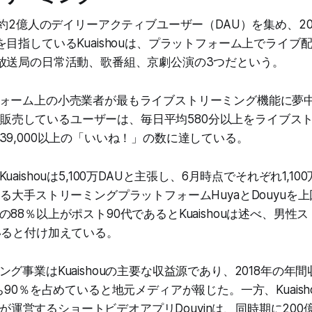
で約2億人のデイリーアクティブユーザー（DAU）を集め、2
を目指しているKuaishouは、プラットフォーム上でライブ
放送局の日常活動、歌番組、京劇公演の3つだという。
ォーム上の小売業者が最もライブストリーミング機能に夢
商品を販売しているユーザーは、毎日平均580分以上をライブ
39,000以上の「いいね！」の数に達している。
aishouは5,100万DAUと主張し、6月時点でそれぞれ1,100万
いる大手ストリーミングプラットフォームHuyaとDouyuを
88％以上がポスト90代であるとKuaishouは述べ、男性
いると付け加えている。
グ事業はKuaishouの主要な収益源であり、2018年の年間
ち90％を占めていると地元メディアが報じた。一方、Kuais
nceが運営するショートビデオアプリDouyinは、同時期に20