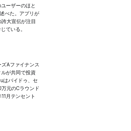
ouのユーザーのほと
と述べた。アプリが
の誇大宣伝が注目
命じている。
リーズAファイナンス
タルが共同で投資
ouはバイドゥ、セ
0万元のCラウンド
年11月テンセント