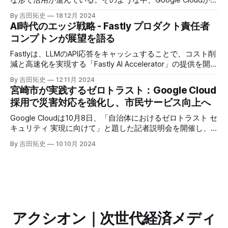
な形で活用が進んでいる。そのような中、Google Cloudが新
たに発表したGoogle Agentspaceは、いま注目を集めるAIエ
By 吉田拓史
18 12月 2024
ージェントがエンタープライズITを大きく変革する予兆と言
AI時代のエッジ戦略 - Fastly プロダクト責任者
えるだろう。
コンプトンが展望を語る
Fastlyは、LLMのAPI応答をキャッシュすることで、コスト削
減と高速化を実現する「Fastly AI Accelerator」の提供を開始
した。キップ・コンプトン最高プロダクト責任者（CPO）
By 吉田拓史
12 11月 2024
は、類似した質問への応答を再利用し、効率的な処理を可能
宮崎市が実践するゼロトラスト：Google Cloud
にすると説明した。さらに、コンプトンは、エッジコンピュ
採用で災害対応を強化し、市民サービス向上へ
ーティングの利点を活かしたパーソナライズや、エッジにお
けるGPUの経済性、セキュリティへの取り組みなど、Fastly
Google Cloudは10月8日、「自治体におけるゼロトラスト セ
のAI戦略について語った。
キュリティ 実現に向けて」と題した記者説明会を開催し、
自治体向けにゼロトラストセキュリティ導入を支援するプロ
By 吉田拓史
10 10月 2024
グラムを発表した。宮崎市の事例では、Google Workspace
やChrome Enterprise Premiumなどを導入し、災害時の情報
共有の効率化などに成功したようだ。
アクシオン｜次世代経済メディ