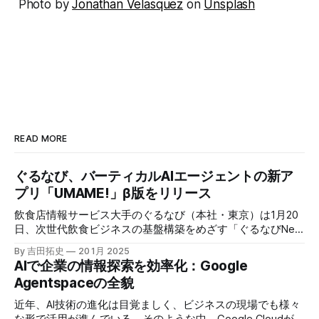
Photo by
Jonathan Velasquez
on
Unsplash
READ MORE
ぐるなび、バーティカルAIエージェントの新ア
プリ「UMAME!」β版をリリース
飲食店情報サービス大手のぐるなび（本社・東京）は1月20
日、次世代飲食ビジネスの基盤構築をめざす「ぐるなびNext
プロジェクト」の初成果として、新たな飲食店探索アプリ
By 吉田拓史
20 1月 2025
「UMAME!（うまみー！）」のβ版を公開した。
AIで企業の情報探索を効率化：Google
Agentspaceの全貌
近年、AI技術の進化は目覚ましく、ビジネスの現場でも様々