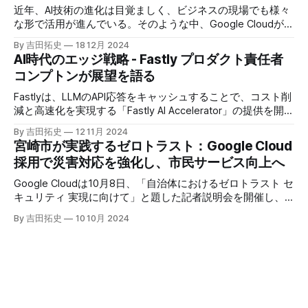
近年、AI技術の進化は目覚ましく、ビジネスの現場でも様々
な形で活用が進んでいる。そのような中、Google Cloudが新
たに発表したGoogle Agentspaceは、いま注目を集めるAIエ
By 吉田拓史
18 12月 2024
ージェントがエンタープライズITを大きく変革する予兆と言
AI時代のエッジ戦略 - Fastly プロダクト責任者
えるだろう。
コンプトンが展望を語る
Fastlyは、LLMのAPI応答をキャッシュすることで、コスト削
減と高速化を実現する「Fastly AI Accelerator」の提供を開始
した。キップ・コンプトン最高プロダクト責任者（CPO）
By 吉田拓史
12 11月 2024
は、類似した質問への応答を再利用し、効率的な処理を可能
宮崎市が実践するゼロトラスト：Google Cloud
にすると説明した。さらに、コンプトンは、エッジコンピュ
採用で災害対応を強化し、市民サービス向上へ
ーティングの利点を活かしたパーソナライズや、エッジにお
けるGPUの経済性、セキュリティへの取り組みなど、Fastly
Google Cloudは10月8日、「自治体におけるゼロトラスト セ
のAI戦略について語った。
キュリティ 実現に向けて」と題した記者説明会を開催し、
自治体向けにゼロトラストセキュリティ導入を支援するプロ
By 吉田拓史
10 10月 2024
グラムを発表した。宮崎市の事例では、Google Workspace
やChrome Enterprise Premiumなどを導入し、災害時の情報
共有の効率化などに成功したようだ。