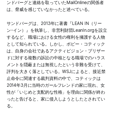
ンドバーグと連絡を取っていたMailOnlineの関係者
は、脅威を感じていなかったと述べている。
サンドバーグは、2013年に著書『LEAN IN（リー
ン･イン）』を執筆し、非営利財団LeanIn.orgを設立
するなど、職場における女性の権利を擁護する人物
として知られている。しかし、ボビー・コティック
は、自身の会社であるアクティビジョン・ブリザー
ドに対する複数の訴訟の中核となる職場でのハラス
メントを隠蔽または無視したという非難を受けて、
評判を大きく落としている。WSJによると、接近禁
止命令に関連する裁判資料の中で、コティックは
2014年3月に当時のガールフレンドの家に現れ、女
性が「いじめと支配的な性格」を理由に関係が終わ
ったと告げると、家に侵入しようとしたとされてい
る。