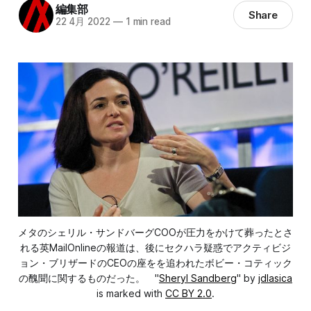
編集部
Share
22 4月 2022
—
1 min read
メタのシェリル・サンドバーグCOOが圧力をかけて葬ったとさ
れる英MailOnlineの報道は、後にセクハラ疑惑でアクティビジ
ョン・ブリザードのCEOの座をを追われたボビー・コティック
の醜聞に関するものだった。 "
Sheryl Sandberg
" by
jdlasica
is marked with
CC BY 2.0
.