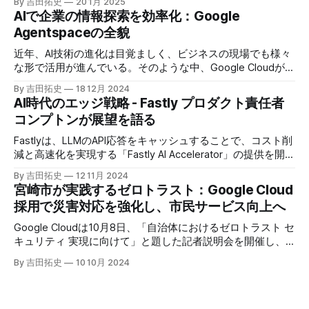
By 吉田拓史
20 1月 2025
「UMAME!（うまみー！）」のβ版を公開した。
AIで企業の情報探索を効率化：Google
Agentspaceの全貌
近年、AI技術の進化は目覚ましく、ビジネスの現場でも様々
な形で活用が進んでいる。そのような中、Google Cloudが新
たに発表したGoogle Agentspaceは、いま注目を集めるAIエ
By 吉田拓史
18 12月 2024
ージェントがエンタープライズITを大きく変革する予兆と言
AI時代のエッジ戦略 - Fastly プロダクト責任者
えるだろう。
コンプトンが展望を語る
Fastlyは、LLMのAPI応答をキャッシュすることで、コスト削
減と高速化を実現する「Fastly AI Accelerator」の提供を開始
した。キップ・コンプトン最高プロダクト責任者（CPO）
By 吉田拓史
12 11月 2024
は、類似した質問への応答を再利用し、効率的な処理を可能
宮崎市が実践するゼロトラスト：Google Cloud
にすると説明した。さらに、コンプトンは、エッジコンピュ
採用で災害対応を強化し、市民サービス向上へ
ーティングの利点を活かしたパーソナライズや、エッジにお
けるGPUの経済性、セキュリティへの取り組みなど、Fastly
Google Cloudは10月8日、「自治体におけるゼロトラスト セ
のAI戦略について語った。
キュリティ 実現に向けて」と題した記者説明会を開催し、
自治体向けにゼロトラストセキュリティ導入を支援するプロ
By 吉田拓史
10 10月 2024
グラムを発表した。宮崎市の事例では、Google Workspace
やChrome Enterprise Premiumなどを導入し、災害時の情報
共有の効率化などに成功したようだ。