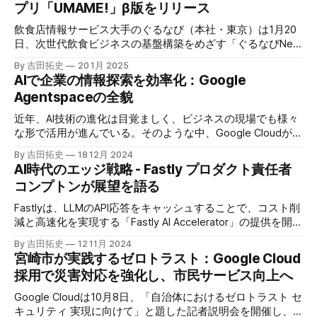
プリ「UMAME!」β版をリリース
飲食店情報サービス大手のぐるなび（本社・東京）は1月20
日、次世代飲食ビジネスの基盤構築をめざす「ぐるなびNext
プロジェクト」の初成果として、新たな飲食店探索アプリ
By 吉田拓史
20 1月 2025
「UMAME!（うまみー！）」のβ版を公開した。
AIで企業の情報探索を効率化：Google
Agentspaceの全貌
近年、AI技術の進化は目覚ましく、ビジネスの現場でも様々
な形で活用が進んでいる。そのような中、Google Cloudが新
たに発表したGoogle Agentspaceは、いま注目を集めるAIエ
By 吉田拓史
18 12月 2024
ージェントがエンタープライズITを大きく変革する予兆と言
AI時代のエッジ戦略 - Fastly プロダクト責任者
えるだろう。
コンプトンが展望を語る
Fastlyは、LLMのAPI応答をキャッシュすることで、コスト削
減と高速化を実現する「Fastly AI Accelerator」の提供を開始
した。キップ・コンプトン最高プロダクト責任者（CPO）
By 吉田拓史
12 11月 2024
は、類似した質問への応答を再利用し、効率的な処理を可能
宮崎市が実践するゼロトラスト：Google Cloud
にすると説明した。さらに、コンプトンは、エッジコンピュ
採用で災害対応を強化し、市民サービス向上へ
ーティングの利点を活かしたパーソナライズや、エッジにお
けるGPUの経済性、セキュリティへの取り組みなど、Fastly
Google Cloudは10月8日、「自治体におけるゼロトラスト セ
のAI戦略について語った。
キュリティ 実現に向けて」と題した記者説明会を開催し、