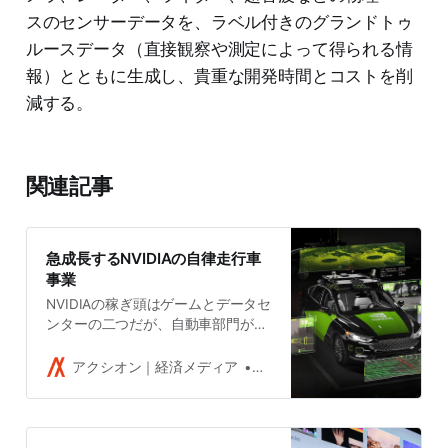
スのセンサーデータを、ラベル付きのグランドトゥ
ルースデータ（直接観察や測定によって得られる情
報）とともに生成し、貴重な開発時間とコストを削
減する。
関連記事
急成長するNVIDIAの自律走行車
事業
NVIDIAの稼ぎ頭はゲームとデータセ
ンターの二つだが、自動車部門が3
つ目になりそうだ。自律走行技術企
業や完成車メーカー、EVメーカーは
アクシオン｜経済メディア
吉田拓史
多かれ少なかれ、自律走行の実現の
ためNVIDIAに依存している。