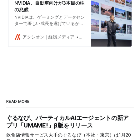
NVIDIA、自動車向けが3本目の柱
の兆候
NVIDIAは、ゲーミングとデータセン
ターで著しい成長を遂げているが、
自動車でも、多くの完成車メーカー
が自立走行車の実現に向けてNVIDIA
アクシオン｜経済メディア
吉田拓史
の採用を決めており、3本目の柱と
なりつつある。
READ MORE
ぐるなび、バーティカルAIエージェントの新ア
プリ「UMAME!」β版をリリース
飲食店情報サービス大手のぐるなび（本社・東京）は1月20