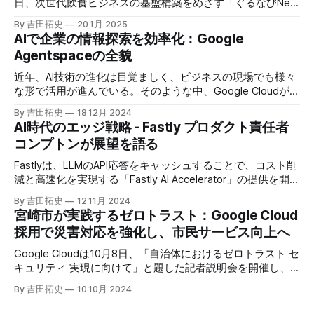
日、次世代飲食ビジネスの基盤構築をめざす「ぐるなびNext
プロジェクト」の初成果として、新たな飲食店探索アプリ
By 吉田拓史
20 1月 2025
「UMAME!（うまみー！）」のβ版を公開した。
AIで企業の情報探索を効率化：Google
Agentspaceの全貌
近年、AI技術の進化は目覚ましく、ビジネスの現場でも様々
な形で活用が進んでいる。そのような中、Google Cloudが新
たに発表したGoogle Agentspaceは、いま注目を集めるAIエ
By 吉田拓史
18 12月 2024
ージェントがエンタープライズITを大きく変革する予兆と言
AI時代のエッジ戦略 - Fastly プロダクト責任者
えるだろう。
コンプトンが展望を語る
Fastlyは、LLMのAPI応答をキャッシュすることで、コスト削
減と高速化を実現する「Fastly AI Accelerator」の提供を開始
した。キップ・コンプトン最高プロダクト責任者（CPO）
By 吉田拓史
12 11月 2024
は、類似した質問への応答を再利用し、効率的な処理を可能
宮崎市が実践するゼロトラスト：Google Cloud
にすると説明した。さらに、コンプトンは、エッジコンピュ
採用で災害対応を強化し、市民サービス向上へ
ーティングの利点を活かしたパーソナライズや、エッジにお
けるGPUの経済性、セキュリティへの取り組みなど、Fastly
Google Cloudは10月8日、「自治体におけるゼロトラスト セ
のAI戦略について語った。
キュリティ 実現に向けて」と題した記者説明会を開催し、
自治体向けにゼロトラストセキュリティ導入を支援するプロ
By 吉田拓史
10 10月 2024
グラムを発表した。宮崎市の事例では、Google Workspace
やChrome Enterprise Premiumなどを導入し、災害時の情報