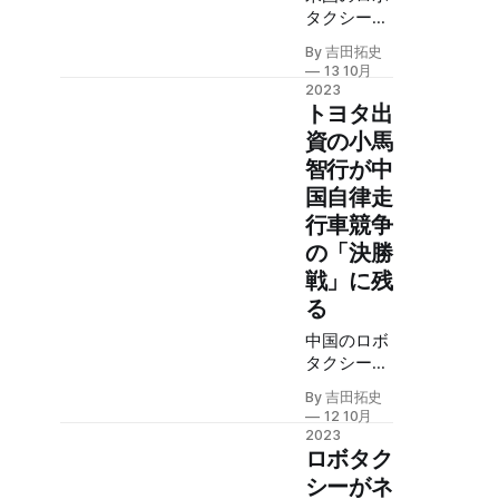
定義する可
タクシー市
能性があ
場をリード
る。高齢化
By 吉田拓史
しているの
する日本に
13 10月
は、ウェイ
とって、運
2023
モのよう
トヨタ出
転手を必要
だ。ライバ
としない自
資の小馬
ルのクルー
律的なクル
智行が中
ズは事故が
マはありが
国自律走
多発してお
たい存在
り、品質の
行車競争
だ。
差が露見し
の「決勝
ているだろ
戦」に残
う。だが、
る
事故は、懐
疑派の反発
中国のロボ
を引き起こ
タクシーは
しており、
主要都市で
社会実装の
By 吉田拓史
運行範囲を
12 10月
黎明期は続
広げてい
2023
いている。
る。専用レ
ロボタク
ーンの建設
シーがネ
や特定のユ