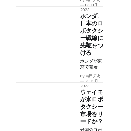
（VW）の
08 11月
自動車業界
2023
トップ2は
ホンダ、
ともに自前
日本のロ
のソフトウ
ボタクシ
ェア開発を
ー戦線に
試みたもの
の、かなり
先鞭をつ
苦戦してい
ける
るようだ。
成熟し大企
ホンダが東
業が新たな
京で開始す
技術的専門
るロボタク
By 吉田拓史
知識を既存
シー事業
20 10月
の構造に統
は、米中で
2023
合すること
進行する変
ウェイモ
の難しさを
化から隔絶
が米ロボ
物語る。自
されていた
タクシー
動車とソフ
日本を、そ
市場をリ
トウェアは
の競争にお
かなり違
ける重要な
ードか？
う。
地域へと再
米国のロボ