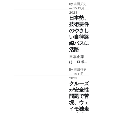
車両に対し
By 吉田拓史
て大規模な
15 12月
リコールを
2023
実施した。
日本勢、
自律走行車
技術要件
（AV）技術
のやさし
に関連した
い自律路
問題で再び
打撃を受け
線バスに
た。しか
活路
し、このリ
コールはネ
日本企業
ット経由の
は、ロボタ
ソフトウェ
クシーほど
By 吉田拓史
ア・アップ
技術的要件
14 11月
デートだけ
が高くな
2023
で解決可
く、なおか
クルーズ
能。競争か
つ輸送効率
が安全性
ら脱落した
に優れる自
問題で苦
わけではな
律路線バス
境、ウェ
い。
に活路を見
出してい
イモ独走
る。ギグワ