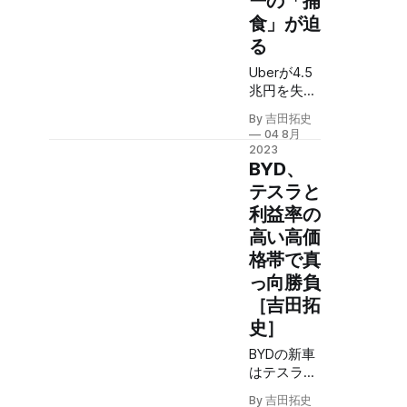
ーの「捕
米国での展
食」が迫
開都市は拡
大してお
る
り、長い助
Uberが4.5
走の末、普
兆円を失っ
及局面にた
た後につい
どり着い
By 吉田拓史
に黒字化し
た。
04 8月
た。しか
2023
し、息をつ
BYD、
く間もな
テスラと
く、ロボタ
利益率の
クシーがそ
高い高価
の城を落と
そうとして
格帯で真
いる。Uber
っ向勝負
は有効な対
［吉田拓
抗策を持っ
史］
ていない。
市場から去
BYDの新車
ってしまう
はテスラの
のか。
SUVに真っ
By 吉田拓史