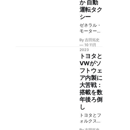
か 自動
ーカーを必
運転タク
要とする時
シー
代遅れのラ
イドシェア
ゼネラル・
と異なり、
モーターズ
自律バスは
（GM）傘
スマートシ
By 吉田拓史
下のクルー
10 11月
ティへの扉
ズは、相次
2023
を開いてく
ぐ事故によ
トヨタと
れる。
りロボタク
VWがソ
シー事業を
フトウェ
一時停止し
ア内製に
た。ライバ
ルが躓いて
大苦戦：
いる間にア
搭載を数
ルファベッ
年後ろ倒
ト傘下のウ
し
ェイモは
着々とリー
トヨタとフ
ドを広げて
ォルクスワ
いるよう
ーゲン
だ。
By 吉田拓史