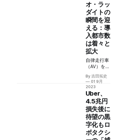
オ・ラッ
ースケース
ダイトの
への注力な
ど、「実用
瞬間を迎
の中国」の
える：導
評判を裏切
入都市数
らない。な
は着々と
かでもトヨ
タが出資す
拡大
る小馬智行
自律走行車
は、百度と
（AV）を利
ともに最も
用した無人
有望な自律
By 吉田拓史
タクシーで
走行ソフト
01 9月
ある「ロボ
ウェア企業
2023
タクシー」
Uber、
となってい
が、感情的
る。
4.5兆円
な反対とも
損失後に
言える「ネ
待望の黒
オ・ラッダ
イト運動」
字化もロ
の瞬間を迎
ボタクシ
えている。