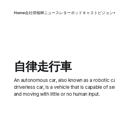
Home
会社情報
IR
ニュースレター
ポッドキャスト
ビジョン
自律走行車
An autonomous car, also known as a robotic car,
driverless car, is a vehicle that is capable of s
and moving with little or no human input.