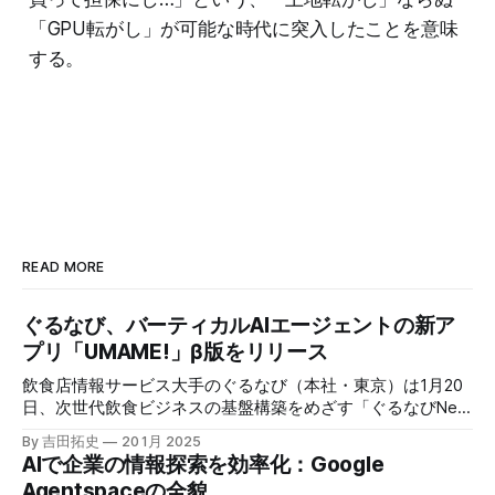
「GPU転がし」が可能な時代に突入したことを意味
する。
READ MORE
ぐるなび、バーティカルAIエージェントの新ア
プリ「UMAME!」β版をリリース
飲食店情報サービス大手のぐるなび（本社・東京）は1月20
日、次世代飲食ビジネスの基盤構築をめざす「ぐるなびNext
プロジェクト」の初成果として、新たな飲食店探索アプリ
By 吉田拓史
20 1月 2025
「UMAME!（うまみー！）」のβ版を公開した。
AIで企業の情報探索を効率化：Google
Agentspaceの全貌