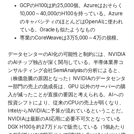
GCPのH100は約25,000個。Azureはおそらく
10,000～40,000のH100を持っている。Azure
のキャパシティのほとんどはOpenAIに使われ
ている。Oracleも似たようなもの
専業のCoreWeaveは3万5,000～4万の規模。
データセンターのAI化の可能性と制約には、NVIDIA
のAIチップ独占が深く関与している。半導体業界コ
ンサルティング会社SemiAnalysisの分析によると、
（株価急騰の原因となった）NVIDIAのデータセンタ
ー部門の売上の急成長は、GPU 以外のサーバーの購
入が減ったことが直接の要因と考えられる。AIへの
投資シフトにより、従来のCPUの売上が弱くなり、
IntelからNVIDIAに予算が流れているということだ。
NVIDIAは最新のAI応用に必要不可欠となっている
DGX H100を約27万ドルで販売している（1個あたり