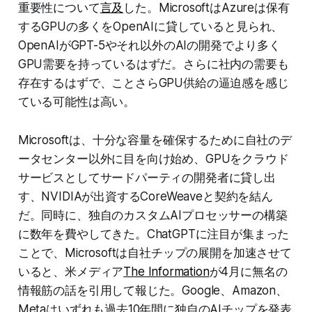
重要性について
言及
した。MicrosoftはAzureは保有
するGPUの多くをOpenAIに貸していると見られ、
OpenAIがGPT-5やそれ以外のAIの開発でより多く
GPU需要を持っているはずだ。さらに社内の需要も
存在するはずで、ことさらGPU供給の逼迫感を感じ
ている可能性は高い。
Microsoftは、十分な容量を確保するために自社のデ
ータセンター以外に目を向け始め、GPUをクラウド
サービスとしてサードパーティの開発者に貸し出
す、NVIDIAが出資するCoreWeaveと契約を結ん
だ。同時に、独自のカスタムAIプロセッサーの構築
に数年を費やしてきた。ChatGPTに注目が集まった
ことで、Microsoftは自社チップの展開を加速させて
いると、米メディア
The Information
が4月に無名の
情報筋の話を引用して報じた。Google、Amazon、
Metaはいずれも過去10年間に独自のAIチップを発表