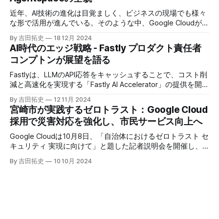
近年、AI技術の進化は目覚ましく、ビジネスの現場でも様々
な形で活用が進んでいる。そのような中、Google Cloudが新
たに発表したGoogle Agentspaceは、いま注目を集めるAIエ
By 吉田拓史
18 12月 2024
ージェントがエンタープライズITを大きく変革する予兆と言
AI時代のエッジ戦略 - Fastly プロダクト責任者
えるだろう。
コンプトンが展望を語る
Fastlyは、LLMのAPI応答をキャッシュすることで、コスト削
減と高速化を実現する「Fastly AI Accelerator」の提供を開始
した。キップ・コンプトン最高プロダクト責任者（CPO）
By 吉田拓史
12 11月 2024
は、類似した質問への応答を再利用し、効率的な処理を可能
宮崎市が実践するゼロトラスト：Google Cloud
にすると説明した。さらに、コンプトンは、エッジコンピュ
採用で災害対応を強化し、市民サービス向上へ
ーティングの利点を活かしたパーソナライズや、エッジにお
けるGPUの経済性、セキュリティへの取り組みなど、Fastly
Google Cloudは10月8日、「自治体におけるゼロトラスト セ
のAI戦略について語った。
キュリティ 実現に向けて」と題した記者説明会を開催し、
自治体向けにゼロトラストセキュリティ導入を支援するプロ
By 吉田拓史
10 10月 2024
グラムを発表した。宮崎市の事例では、Google Workspace
やChrome Enterprise Premiumなどを導入し、災害時の情報
共有の効率化などに成功したようだ。