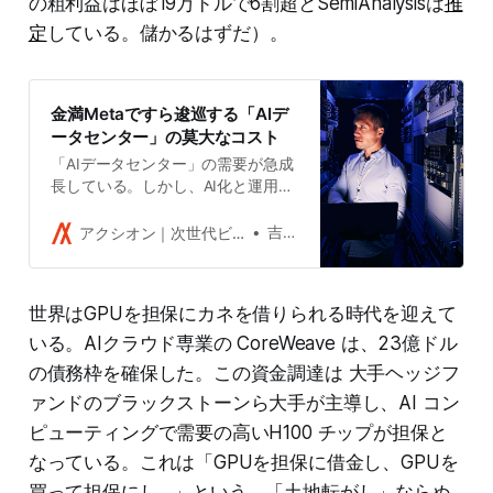
の粗利益はほぼ19万ドルで6割超とSemiAnalysisは
推
定
している。儲かるはずだ）。
金満Metaですら逡巡する「AIデ
ータセンター」の莫大なコスト
「AIデータセンター」の需要が急成
長している。しかし、AI化と運用に
要するコストは極めて高く、流行り
の大規模言語モデル（LLM）は、膨
吉田拓史
アクシオン｜次世代ビジネスメディア
大な炭素排出を伴う。重厚長大型の
軍拡競争には限界があるのかもしれ
ない。
世界はGPUを担保にカネを借りられる時代を迎えて
いる。AIクラウド専業の CoreWeave は、23億ドル
の債務枠を確保した。この資金調達は 大手ヘッジフ
ァンドのブラックストーンら大手が主導し、AI コン
ピューティングで需要の高いH100 チップが担保と
なっている。これは「GPUを担保に借金し、GPUを
買って担保にし…」という、「土地転がし」ならぬ