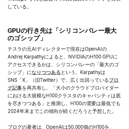
している。
GPUの行き先は「シリコンバレー最大
のゴシップ」
テスラの元AIディレクターで現在はOpenAIの
Andrej Karpathyによると、NVIDIAのH100 GPUに
アクセスできるかは、シリコンバレーの「最大のゴ
シップ」に
なりつつある
という。Karpathyは
SNS「X」（旧Twitter）で、広く出回っている
ブロ
グ記事
を再共有し、「大小のクラウドプロバイダー
における大規模なH100クラスタのキャパシティは底
を尽きつつある」と推測し、H100の需要は最低でも
2024年末までこの傾向が続くだろうと予想した。
ブログの著者は、OpenAIは50,000個のH100を、