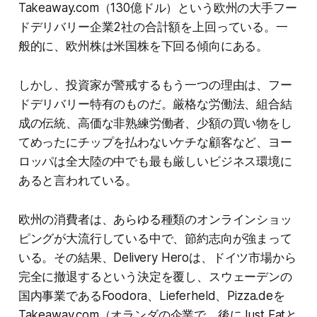
Takeaway.com（130億ドル）という欧州の大手フー
ドデリバリー企業2社の合計額を上回っている。一
般的に、欧州株は米国株を下回る傾向にある。
しかし、投資家が警戒するもう一つの理由は、フー
ドデリバリー特有のものだ。厳格な労働法、組合結
成の伝統、高価な非熟練労働者、少額の買い物をし
てめったにチップを払わないケチな顧客など、ヨー
ロッパは全大陸の中でも最も厳しいビジネス環境に
あると言われている。
欧州の消費者は、あらゆる種類のオンラインショッ
ピングが大流行している中で、節約志向が強まって
いる。その結果、Delivery Heroは、ドイツ市場から
完全に撤退するという決定を覆し、スウェーデンの
国内事業であるFoodora、Lieferheld、Pizza.deを
Takeaway.com（オランダの企業で、後にJust Eatと