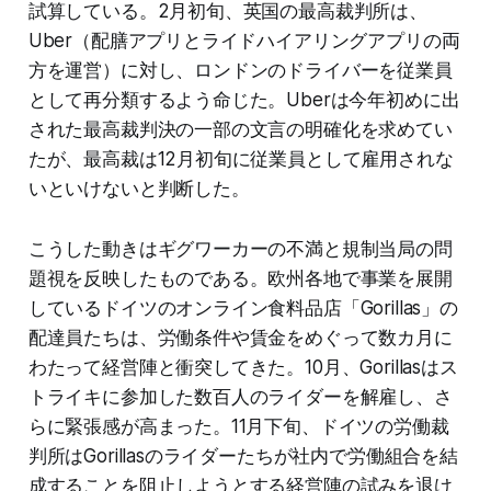
試算している。2月初旬、英国の最高裁判所は、
Uber（配膳アプリとライドハイアリングアプリの両
方を運営）に対し、ロンドンのドライバーを従業員
として再分類するよう命じた。Uberは今年初めに出
された最高裁判決の一部の文言の明確化を求めてい
たが、最高裁は12月初旬に従業員として雇用されな
いといけないと判断した。
こうした動きはギグワーカーの不満と規制当局の問
題視を反映したものである。欧州各地で事業を展開
しているドイツのオンライン食料品店「Gorillas」の
配達員たちは、労働条件や賃金をめぐって数カ月に
わたって経営陣と衝突してきた。10月、Gorillasはス
トライキに参加した数百人のライダーを解雇し、さ
らに緊張感が高まった。11月下旬、ドイツの労働裁
判所はGorillasのライダーたちが社内で労働組合を結
成することを阻止しようとする経営陣の試みを退け