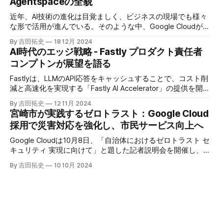
Agentspaceの全貌
近年、AI技術の進化は目覚ましく、ビジネスの現場でも様々
な形で活用が進んでいる。そのような中、Google Cloudが新
たに発表したGoogle Agentspaceは、いま注目を集めるAIエ
By 吉田拓史
18 12月 2024
ージェントがエンタープライズITを大きく変革する予兆と言
AI時代のエッジ戦略 - Fastly プロダクト責任者
えるだろう。
コンプトンが展望を語る
Fastlyは、LLMのAPI応答をキャッシュすることで、コスト削
減と高速化を実現する「Fastly AI Accelerator」の提供を開始
した。キップ・コンプトン最高プロダクト責任者（CPO）
By 吉田拓史
12 11月 2024
は、類似した質問への応答を再利用し、効率的な処理を可能
宮崎市が実践するゼロトラスト：Google Cloud
にすると説明した。さらに、コンプトンは、エッジコンピュ
採用で災害対応を強化し、市民サービス向上へ
ーティングの利点を活かしたパーソナライズや、エッジにお
けるGPUの経済性、セキュリティへの取り組みなど、Fastly
Google Cloudは10月8日、「自治体におけるゼロトラスト セ
のAI戦略について語った。
キュリティ 実現に向けて」と題した記者説明会を開催し、
自治体向けにゼロトラストセキュリティ導入を支援するプロ
By 吉田拓史
10 10月 2024
グラムを発表した。宮崎市の事例では、Google Workspace
やChrome Enterprise Premiumなどを導入し、災害時の情報
共有の効率化などに成功したようだ。