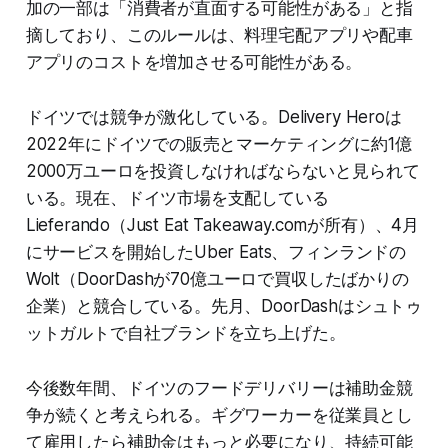
加の一部は「消費者が直面する可能性がある」と指
摘しており、このルールは、料理宅配アプリや配車
アプリのコストを増加させる可能性がある。
ドイツでは競争が激化している。Delivery Heroは
2022年にドイツでの販売とマーケティングに約1億
2000万ユーロを投資しなければならないと見られて
いる。現在、ドイツ市場を支配している
Lieferando（Just Eat Takeaway.comが所有）、4月
にサービスを開始したUber Eats、フィンランドの
Wolt（DoorDashが70億ユーロで買収したばかりの
企業）と競合している。先月、DoorDashはシュトゥ
ットガルトで自社ブランドを立ち上げた。
今後数年間、ドイツのフードデリバリーは補助金競
争が続くと考えられる。ギグワーカーを従業員とし
て雇用したら補助金はもっと必要になり、持続可能