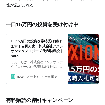
性が危ぶまれる。
一口15万円の投資を受け付け中
1口15万円の投資を常時受け付け
ます｜吉田拓史 株式会社アクシ
オンテクノロジーズ代表取締役｜
note
こんにちは、株式会社アクシオンテ
クノロジーズの代表取締役社長、吉
田拓史です。弊社は11月15日をもち
まして常時開催型の公募を開始しま
note（ノート）
吉田拓史 株式会社アクシオンテクノロジーズ代表取締役
した。今後は投資家の方々はいつで
も弊社に1口15万3,000円で投資でき
ます。 これまで弊社は1口50万円で
公募・私募を行ってきましたが、以
有料購読の割引キャンペーン
前からサイズをより細かくしてほし
いという要望を頂いていました。 常