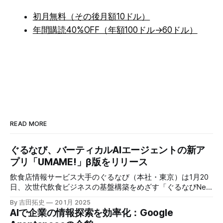
時開催型の公募のキモは月末〆で
初月無料（その後月額10ドル）
す。15万3,000円の入札をいただ
き、それを都度都度、登記する事務
年間購読40%OFF（年額100ドル→60ドル）
コストはあまりにも膨大なため、そ
の月に頂いた入札をすべて月末〆、
翌月登記で処理させていただくこと
で、1口15万円の公募が可能となり
ます。 公募に至るま
READ MORE
ぐるなび、バーティカルAIエージェントの新ア
プリ「UMAME!」β版をリリース
飲食店情報サービス大手のぐるなび（本社・東京）は1月20
日、次世代飲食ビジネスの基盤構築をめざす「ぐるなびNext
プロジェクト」の初成果として、新たな飲食店探索アプリ
By 吉田拓史
20 1月 2025
「UMAME!（うまみー！）」のβ版を公開した。
AIで企業の情報探索を効率化：Google