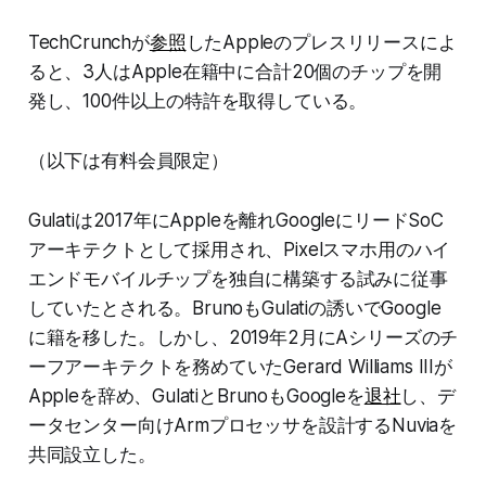
TechCrunchが
参照
したAppleのプレスリリースによ
ると、3人はApple在籍中に合計20個のチップを開
発し、100件以上の特許を取得している。
（以下は有料会員限定）
Gulatiは2017年にAppleを離れGoogleにリードSoC
アーキテクトとして採用され、Pixelスマホ用のハイ
エンドモバイルチップを独自に構築する試みに従事
していたとされる。BrunoもGulatiの誘いでGoogle
に籍を移した。しかし、2019年2月にAシリーズのチ
ーフアーキテクトを務めていたGerard Williams IIIが
Appleを辞め、GulatiとBrunoもGoogleを
退社
し、デ
ータセンター向けArmプロセッサを設計するNuviaを
共同設立した。