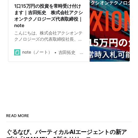
1口15万円の投資を常時受け付け
ます｜吉田拓史 株式会社アクシ
オンテクノロジーズ代表取締役｜
note
こんにちは、株式会社アクシオンテ
クノロジーズの代表取締役社長、吉
田拓史です。弊社は11月15日をもち
まして常時開催型の公募を開始しま
note（ノート）
吉田拓史 株式会社アクシオンテクノロジーズ代表取締役
した。今後は投資家の方々はいつで
も弊社に1口15万3,000円で投資でき
ます。 これまで弊社は1口50万円で
公募・私募を行ってきましたが、以
前からサイズをより細かくしてほし
いという要望を頂いていました。 常
時開催型の公募のキモは月末〆で
す。15万3,000円の入札をいただ
き、それを都度都度、登記する事務
コストはあまりにも膨大なため、そ
READ MORE
の月に頂いた入札をすべて月末〆、
翌月登記で処理させていただくこと
ぐるなび、バーティカルAIエージェントの新ア
で、1口15万円の公募が可能となり
ます。 公募に至るま