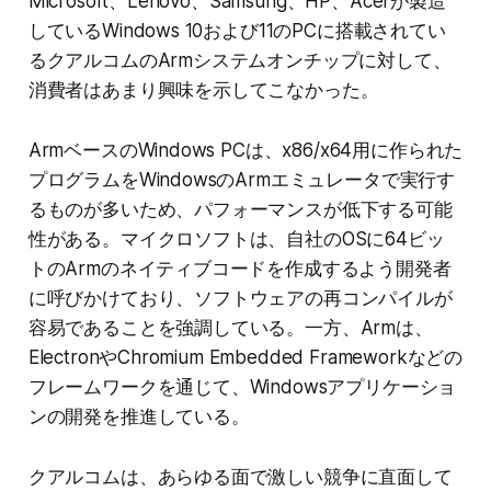
Microsoft、Lenovo、Samsung、HP、Acerが製造
しているWindows 10および11のPCに搭載されてい
るクアルコムのArmシステムオンチップに対して、
消費者はあまり興味を示してこなかった。
ArmベースのWindows PCは、x86/x64用に作られた
プログラムをWindowsのArmエミュレータで実行す
るものが多いため、パフォーマンスが低下する可能
性がある。マイクロソフトは、自社のOSに64ビッ
トのArmのネイティブコードを作成するよう開発者
に呼びかけており、ソフトウェアの再コンパイルが
容易であることを強調している。一方、Armは、
ElectronやChromium Embedded Frameworkなどの
フレームワークを通じて、Windowsアプリケーショ
ンの開発を推進している。
クアルコムは、あらゆる面で激しい競争に直面して