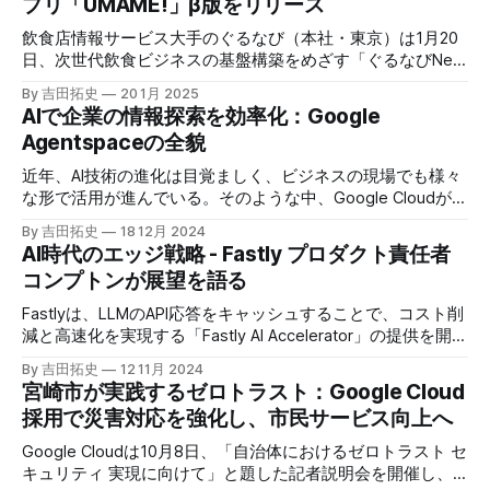
プリ「UMAME!」β版をリリース
飲食店情報サービス大手のぐるなび（本社・東京）は1月20
日、次世代飲食ビジネスの基盤構築をめざす「ぐるなびNext
プロジェクト」の初成果として、新たな飲食店探索アプリ
By 吉田拓史
20 1月 2025
「UMAME!（うまみー！）」のβ版を公開した。
AIで企業の情報探索を効率化：Google
Agentspaceの全貌
近年、AI技術の進化は目覚ましく、ビジネスの現場でも様々
な形で活用が進んでいる。そのような中、Google Cloudが新
たに発表したGoogle Agentspaceは、いま注目を集めるAIエ
By 吉田拓史
18 12月 2024
ージェントがエンタープライズITを大きく変革する予兆と言
AI時代のエッジ戦略 - Fastly プロダクト責任者
えるだろう。
コンプトンが展望を語る
Fastlyは、LLMのAPI応答をキャッシュすることで、コスト削
減と高速化を実現する「Fastly AI Accelerator」の提供を開始
した。キップ・コンプトン最高プロダクト責任者（CPO）
By 吉田拓史
12 11月 2024
は、類似した質問への応答を再利用し、効率的な処理を可能
宮崎市が実践するゼロトラスト：Google Cloud
にすると説明した。さらに、コンプトンは、エッジコンピュ
採用で災害対応を強化し、市民サービス向上へ
ーティングの利点を活かしたパーソナライズや、エッジにお
けるGPUの経済性、セキュリティへの取り組みなど、Fastly
Google Cloudは10月8日、「自治体におけるゼロトラスト セ
のAI戦略について語った。
キュリティ 実現に向けて」と題した記者説明会を開催し、