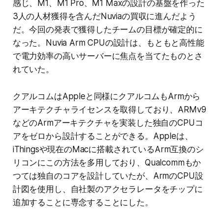
感じ、M1、M1 Pro、M1 Maxの設計の基盤を作った
3人の人材獲得を含んだNuviaの買収に進んだよう
だ。今回の発表で獲得したチームの目標が確定的に
なった。Nuvia Arm CPUの設計は、もともと高性能
で電力効率の高いサーバーに焦点を当てたものとさ
れていた。
クアルコムはAppleと同様にクアルコムもArmから
アーキテクチャライセンスを取得しており、ARMv9
などのArmアーキテクチャを実装した独自のCPUコ
アをゼロから設計することができる。Appleは、
iThingsや現在のMacに搭載されているArm互換のシ
リコンにこの方法を多用しており、Qualcommもか
つては独自のコアを設計していたが、ArmのCPU設
計図を使用し、自社製のアクセラレータをチップに
追加することに専念することにした。