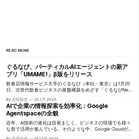
READ MORE
ぐるなび、バーティカルAIエージェントの新ア
プリ「UMAME!」β版をリリース
飲食店情報サービス大手のぐるなび（本社・東京）は1月20
日、次世代飲食ビジネスの基盤構築をめざす「ぐるなびNext
プロジェクト」の初成果として、新たな飲食店探索アプリ
By 吉田拓史
20 1月 2025
「UMAME!（うまみー！）」のβ版を公開した。
AIで企業の情報探索を効率化：Google
Agentspaceの全貌
近年、AI技術の進化は目覚ましく、ビジネスの現場でも様々
な形で活用が進んでいる。そのような中、Google Cloudが新
たに発表したGoogle Agentspaceは、いま注目を集めるAIエ
By 吉田拓史
18 12月 2024