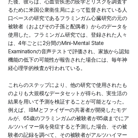
た後、彼らは、心血管疾患の疫学とリスクを調査す
るために米国公衆衛生局によって監督されている人
口ベースの研究であるフラミンガム心臓研究の元の
被験者（およびその子孫と配偶者）からのデータを
使用した。フラミンガム研究では、登録された人々
は、4年ごとに2分間のMini-Mental State
Examinationの音声テストで評価され、家族から認知
機能の低下の可能性が報告された場合には、毎年神
経心理学的検査が行われている。
これらのステップにより、他の研究で使用されたも
のよりも大規模なデータセットが得られ、実生活の
結果を用いて予測を検証することが可能となった。
例えば、IBMとファイザーの共著者が開発したモデ
ルが、65歳のフラミンガムの被験者が85歳までにア
ルツハイマー病を発症すると予測した場合、その被
験者の記録を調べて、その被験者がアルツハイマー