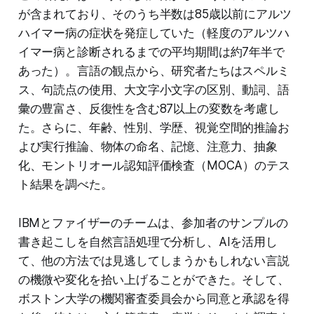
が含まれており、そのうち半数は85歳以前にアルツ
ハイマー病の症状を発症していた（軽度のアルツハ
イマー病と診断されるまでの平均期間は約7年半で
あった）。言語の観点から、研究者たちはスペルミ
ス、句読点の使用、大文字小文字の区別、動詞、語
彙の豊富さ、反復性を含む87以上の変数を考慮し
た。さらに、年齢、性別、学歴、視覚空間的推論お
よび実行推論、物体の命名、記憶、注意力、抽象
化、モントリオール認知評価検査（MOCA）のテス
ト結果を調べた。
IBMとファイザーのチームは、参加者のサンプルの
書き起こしを自然言語処理で分析し、AIを活用し
て、他の方法では見逃してしまうかもしれない言説
の機微や変化を拾い上げることができた。そして、
ボストン大学の機関審査委員会から同意と承認を得