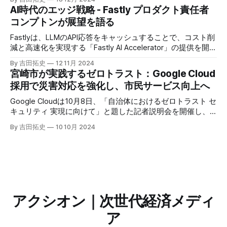
ージェントがエンタープライズITを大きく変革する予兆と言
AI時代のエッジ戦略 - Fastly プロダクト責任者
えるだろう。
コンプトンが展望を語る
Fastlyは、LLMのAPI応答をキャッシュすることで、コスト削
減と高速化を実現する「Fastly AI Accelerator」の提供を開始
した。キップ・コンプトン最高プロダクト責任者（CPO）
By 吉田拓史
12 11月 2024
は、類似した質問への応答を再利用し、効率的な処理を可能
宮崎市が実践するゼロトラスト：Google Cloud
にすると説明した。さらに、コンプトンは、エッジコンピュ
採用で災害対応を強化し、市民サービス向上へ
ーティングの利点を活かしたパーソナライズや、エッジにお
けるGPUの経済性、セキュリティへの取り組みなど、Fastly
Google Cloudは10月8日、「自治体におけるゼロトラスト セ
のAI戦略について語った。
キュリティ 実現に向けて」と題した記者説明会を開催し、
自治体向けにゼロトラストセキュリティ導入を支援するプロ
By 吉田拓史
10 10月 2024
グラムを発表した。宮崎市の事例では、Google Workspace
やChrome Enterprise Premiumなどを導入し、災害時の情報
共有の効率化などに成功したようだ。
アクシオン｜次世代経済メディ
ア