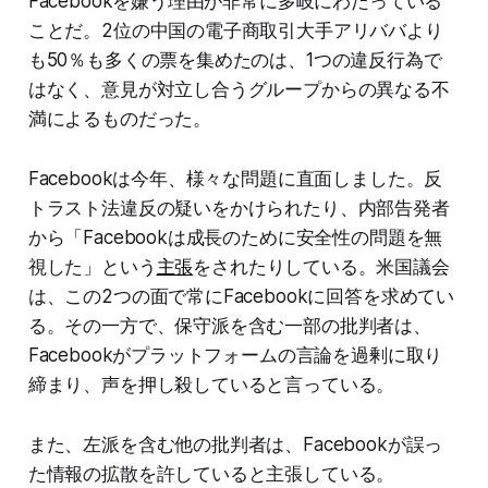
Facebookを嫌う理由が非常に多岐にわたっている
ことだ。2位の中国の電子商取引大手アリババより
も50％も多くの票を集めたのは、1つの違反行為で
はなく、意見が対立し合うグループからの異なる不
満によるものだった。
Facebookは今年、様々な問題に直面しました。反
トラスト法違反の疑いをかけられたり、内部告発者
から「Facebookは成長のために安全性の問題を無
視した」という
主張
をされたりしている。米国議会
は、この2つの面で常にFacebookに回答を求めてい
る。その一方で、保守派を含む一部の批判者は、
Facebookがプラットフォームの言論を過剰に取り
締まり、声を押し殺していると言っている。
また、左派を含む他の批判者は、Facebookが誤っ
た情報の拡散を許していると主張している。