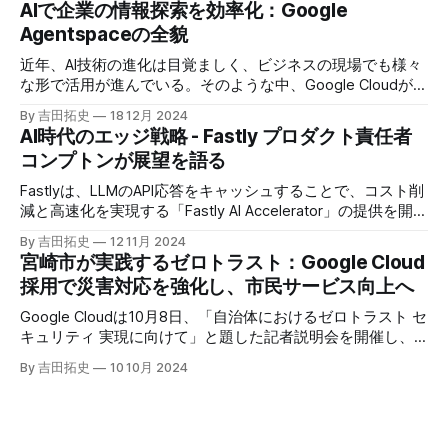
AIで企業の情報探索を効率化：Google
Agentspaceの全貌
近年、AI技術の進化は目覚ましく、ビジネスの現場でも様々
な形で活用が進んでいる。そのような中、Google Cloudが新
たに発表したGoogle Agentspaceは、いま注目を集めるAIエ
By 吉田拓史
18 12月 2024
ージェントがエンタープライズITを大きく変革する予兆と言
AI時代のエッジ戦略 - Fastly プロダクト責任者
えるだろう。
コンプトンが展望を語る
Fastlyは、LLMのAPI応答をキャッシュすることで、コスト削
減と高速化を実現する「Fastly AI Accelerator」の提供を開始
した。キップ・コンプトン最高プロダクト責任者（CPO）
By 吉田拓史
12 11月 2024
は、類似した質問への応答を再利用し、効率的な処理を可能
宮崎市が実践するゼロトラスト：Google Cloud
にすると説明した。さらに、コンプトンは、エッジコンピュ
採用で災害対応を強化し、市民サービス向上へ
ーティングの利点を活かしたパーソナライズや、エッジにお
けるGPUの経済性、セキュリティへの取り組みなど、Fastly
Google Cloudは10月8日、「自治体におけるゼロトラスト セ
のAI戦略について語った。
キュリティ 実現に向けて」と題した記者説明会を開催し、
自治体向けにゼロトラストセキュリティ導入を支援するプロ
By 吉田拓史
10 10月 2024
グラムを発表した。宮崎市の事例では、Google Workspace
やChrome Enterprise Premiumなどを導入し、災害時の情報
共有の効率化などに成功したようだ。