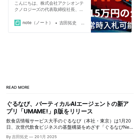
こんにちは、株式会社アクシオンテ
クノロジーズの代表取締役社長、吉
田拓史です。弊社は11月15日をもち
まして常時開催型の公募を開始しま
note（ノート）
吉田拓史 株式会社アクシオンテクノロジーズ代表取締役
した。今後は投資家の方々はいつで
も弊社に1口15万3,000円で投資でき
ます。 これまで弊社は1口50万円で
公募・私募を行ってきましたが、以
前からサイズをより細かくしてほし
いという要望を頂いていました。 常
時開催型の公募のキモは月末〆で
す。15万3,000円の入札をいただ
き、それを都度都度、登記する事務
コストはあまりにも膨大なため、そ
READ MORE
の月に頂いた入札をすべて月末〆、
翌月登記で処理させていただくこと
ぐるなび、バーティカルAIエージェントの新ア
で、1口15万円の公募が可能となり
ます。 公募に至るま
プリ「UMAME!」β版をリリース
飲食店情報サービス大手のぐるなび（本社・東京）は1月20
日、次世代飲食ビジネスの基盤構築をめざす「ぐるなびNext
プロジェクト」の初成果として、新たな飲食店探索アプリ
By 吉田拓史
20 1月 2025
「UMAME!（うまみー！）」のβ版を公開した。