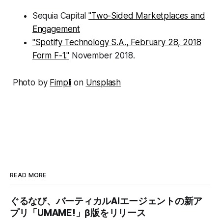
Sequia Capital
"Two-Sided Marketplaces and
Engagement
"Spotify Technology S.A., February 28, 2018
Form F-1."
November 2018.
Photo by
Fimpli
on
Unsplash
READ MORE
ぐるなび、バーティカルAIエージェントの新ア
プリ「UMAME!」β版をリリース