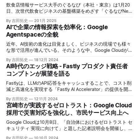
飲食店情報サービス大手のぐるなび（本社・東京）は1月20
日、次世代飲食ビジネスの基盤構築をめざす「ぐるなびNext
プロジェクト」の初成果として、新たな飲食店探索アプリ
By 吉田拓史
20 1月 2025
「UMAME!（うまみー！）」のβ版を公開した。
AIで企業の情報探索を効率化：Google
Agentspaceの全貌
近年、AI技術の進化は目覚ましく、ビジネスの現場でも様々
な形で活用が進んでいる。そのような中、Google Cloudが新
たに発表したGoogle Agentspaceは、いま注目を集めるAIエ
By 吉田拓史
18 12月 2024
ージェントがエンタープライズITを大きく変革する予兆と言
AI時代のエッジ戦略 - Fastly プロダクト責任者
えるだろう。
コンプトンが展望を語る
Fastlyは、LLMのAPI応答をキャッシュすることで、コスト削
減と高速化を実現する「Fastly AI Accelerator」の提供を開始
した。キップ・コンプトン最高プロダクト責任者（CPO）
By 吉田拓史
12 11月 2024
は、類似した質問への応答を再利用し、効率的な処理を可能
宮崎市が実践するゼロトラスト：Google Cloud
にすると説明した。さらに、コンプトンは、エッジコンピュ
採用で災害対応を強化し、市民サービス向上へ
ーティングの利点を活かしたパーソナライズや、エッジにお
けるGPUの経済性、セキュリティへの取り組みなど、Fastly
Google Cloudは10月8日、「自治体におけるゼロトラスト セ
のAI戦略について語った。
キュリティ 実現に向けて」と題した記者説明会を開催し、
自治体向けにゼロトラストセキュリティ導入を支援するプロ
By 吉田拓史
10 10月 2024