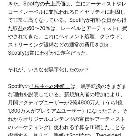
きた。Spotifyの売上原価は、主にアーティストやレ
コードレーベルに支払われるロイヤリティに起因し
て非常に高くなっている。Spotifyが有料会員から得
た収益の60〜70％は、レーベルとアーティストに費
やされてきた。これにペイメント処理、クラウド、
ストリーミング設備などの通常の費用を加え、
Spotifyは常にわずかに赤字だった。
それが、いまなぜ黒字化したのか？
Spotifyの
「株主への手紙」
は、黒字転換のさまざま
な理由を説明している。新規加入者の増加により、
月間アクティブユーザーが2億4800万人（うち1億
1,300万人がプレミアムユーザー）になったこと、そ
れからオリジナルコンテンツの宣伝やアーティスト
のマーケティングに使われる予算を圧縮したことを
指摘する。加えて、手紙はSpotifyの「Two-sided