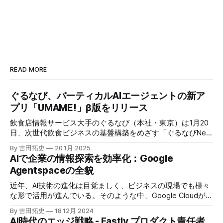
READ MORE
ぐるなび、バーティカルAIエージェントの新ア
プリ「UMAME!」β版をリリース
飲食店情報サービス大手のぐるなび（本社・東京）は1月20
日、次世代飲食ビジネスの基盤構築をめざす「ぐるなびNext
プロジェクト」の初成果として、新たな飲食店探索アプリ
By 吉田拓史
20 1月 2025
「UMAME!（うまみー！）」のβ版を公開した。
AIで企業の情報探索を効率化：Google
Agentspaceの全貌
近年、AI技術の進化は目覚ましく、ビジネスの現場でも様々
な形で活用が進んでいる。そのような中、Google Cloudが新
たに発表したGoogle Agentspaceは、いま注目を集めるAIエ
By 吉田拓史
18 12月 2024
ージェントがエンタープライズITを大きく変革する予兆と言
AI時代のエッジ戦略 - Fastly プロダクト責任者