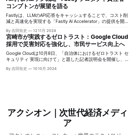
えるだろう。
コンプトンが展望を語る
Fastlyは、LLMのAPI応答をキャッシュすることで、コスト削
減と高速化を実現する「Fastly AI Accelerator」の提供を開始
した。キップ・コンプトン最高プロダクト責任者（CPO）
By 吉田拓史
12 11月 2024
は、類似した質問への応答を再利用し、効率的な処理を可能
宮崎市が実践するゼロトラスト：Google Cloud
にすると説明した。さらに、コンプトンは、エッジコンピュ
採用で災害対応を強化し、市民サービス向上へ
ーティングの利点を活かしたパーソナライズや、エッジにお
けるGPUの経済性、セキュリティへの取り組みなど、Fastly
Google Cloudは10月8日、「自治体におけるゼロトラスト セ
のAI戦略について語った。
キュリティ 実現に向けて」と題した記者説明会を開催し、
自治体向けにゼロトラストセキュリティ導入を支援するプロ
By 吉田拓史
10 10月 2024
グラムを発表した。宮崎市の事例では、Google Workspace
やChrome Enterprise Premiumなどを導入し、災害時の情報
共有の効率化などに成功したようだ。
アクシオン｜次世代経済メディ
ア