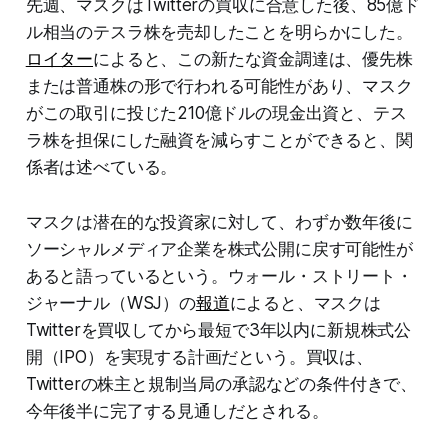
先週、マスクはTwitterの買収に合意した後、85億ド
ル相当のテスラ株を売却したことを明らかにした。
ロイター
によると、この新たな資金調達は、優先株
または普通株の形で行われる可能性があり、マスク
がこの取引に投じた210億ドルの現金出資と、テス
ラ株を担保にした融資を減らすことができると、関
係者は述べている。
マスクは潜在的な投資家に対して、わずか数年後に
ソーシャルメディア企業を株式公開に戻す可能性が
あると語っているという。ウォール・ストリート・
ジャーナル（WSJ）の
報道
によると、マスクは
Twitterを買収してから最短で3年以内に新規株式公
開（IPO）を実現する計画だという。買収は、
Twitterの株主と規制当局の承認などの条件付きで、
今年後半に完了する見通しだとされる。