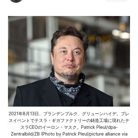
2021年8月13日、ブランデンブルク、グリューンハイデ。プレ
スイベントでテスラ・ギガファクトリーの鋳造工場に現れたテ
スラCEOのイーロン・マスク。Patrick Pleul/dpa-
Zentralbild/ZB (Photo by Patrick Pleul/picture alliance via