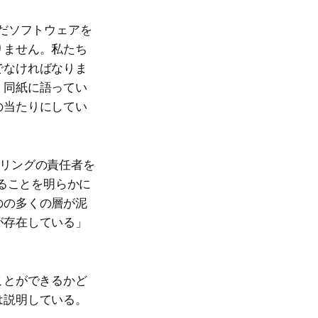
だソフトウェアを
りません。私たち
でなければなりま
、同紙に語ってい
の当たりにしてい
アリングの責任者を
社することを明らかに
のの多くの層が泥
が存在している」
ことができるかど
は説明している。