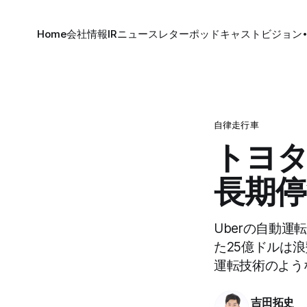
Home
会社情報
IR
ニュースレター
ポッドキャスト
ビジョン
自律走行車
トヨタ
長期停
Uberの自動
た25億ドルは浪
運転技術のよう
吉田拓史