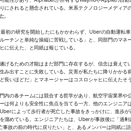
りにされると懸念されている。米系テクノロジーメディア
た
。
年に最初の研究を開始したにもかかわらず、Uberの自動運転
ルーチンと単純な操縦に苦戦している」と、同部門のマネー
ヒに伝えた、と同紙は報じている。
遂げるための才能はまだ部門に存在するが、信念は衰えて
生み出すことに失敗している。災害が私たちに降りかかる
ど長いほどだ」とマネージャーはコスロシャヒに伝えたそ
門内の各チームには競合する哲学があり、航空宇宙業界や
ーは何よりも安全性に焦点を当てる一方、他のエンジニアは2
Uberによって歩行者が死亡した事故をきっかけに、進歩が
を溜めている。エンジニアたちは、Uberが事故後に「過剰
.死亡事故の前の時代に戻りたい」と、あるメンバーは同紙に