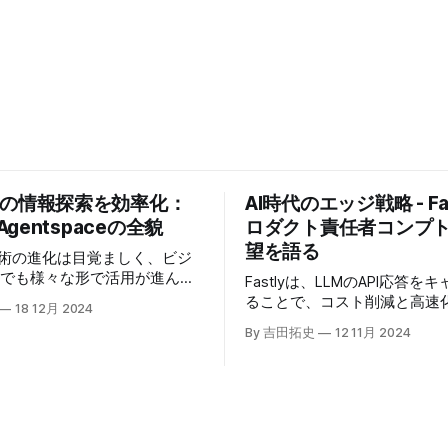
業の情報探索を効率化：
AI時代のエッジ戦略 - Fas
 Agentspaceの全貌
ロダクト責任者コンプ
望を語る
技術の進化は目覚ましく、ビジ
場でも様々な形で活用が進んで
Fastlyは、LLMのAPI応答を
うな中、Google Cloudが新
ることで、コスト削減と高速
18 12月 2024
oogle Agentspaceは、い
る「Fastly AI Accelerato
By 吉田拓史
12 11月 2024
めるAIエージェントがエンタ
した。キップ・コンプトン最
ITを大きく変革する予兆と言
ト責任者（CPO）は、類似し
う。
応答を再利用し、効率的な処
すると説明した。さらに、コ
は、エッジコンピューティン
活かしたパーソナライズや、