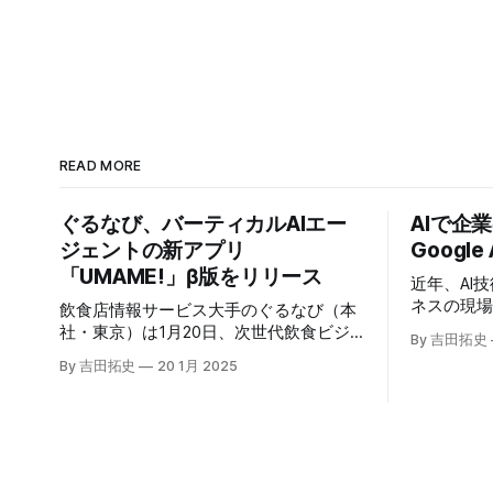
READ MORE
ぐるなび、バーティカルAIエー
AIで企
ジェントの新アプリ
Google
「UMAME!」β版をリリース
近年、AI
ネスの現
飲食店情報サービス大手のぐるなび（本
いる。そのよ
社・東京）は1月20日、次世代飲食ビジ
By 吉田拓史
たに発表したG
ネスの基盤構築をめざす「ぐるなびNext
By 吉田拓史
20 1月 2025
ま注目を集
プロジェクト」の初成果として、新たな
ープライズ
飲食店探索アプリ「UMAME!（うまみ
えるだろ
ー！）」のβ版を公開した。