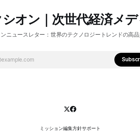
けるGPUの経済性、セキュリ
り組みなど、FastlyのAI戦
クシオン｜次世代経済メデ
た。
オンニュースレター：世界のテクノロジートレンドの高品
Subscr
ミッション
編集方針
サポート