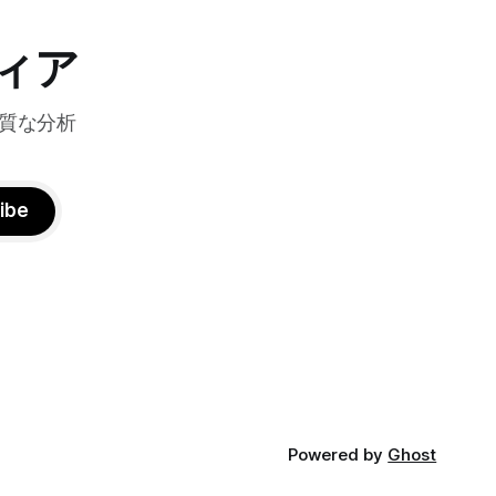
ティへの取
成功したようだ。
略について語っ
ィア
質な分析
ibe
Powered by
Ghost