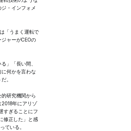
のジ・インフォメ
車は「うまく運転で
ジャーがCEOの
いる」「長い間、
前に何かを言わな
うだ。
公的研究機関から
018年にアリゾ
遅すぎることにフ
に修正した」と感
語っている。