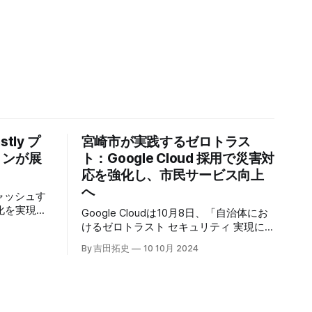
tly プ
宮崎市が実践するゼロトラス
トンが展
ト：Google Cloud 採用で災害対
応を強化し、市民サービス向上
へ
キャッシュす
化を実現す
Google Cloudは10月8日、「自治体にお
r」の提供を開始
けるゼロトラスト セキュリティ 実現に
高プロダク
向けて」と題した記者説明会を開催し、
By 吉田拓史
10 10月 2024
た質問への
自治体向けにゼロトラストセキュリティ
理を可能に
導入を支援するプログラムを発表した。
ンプトン
宮崎市の事例では、Google Workspace
グの利点を
やChrome Enterprise Premiumなどを導
エッジにお
入し、災害時の情報共有の効率化などに