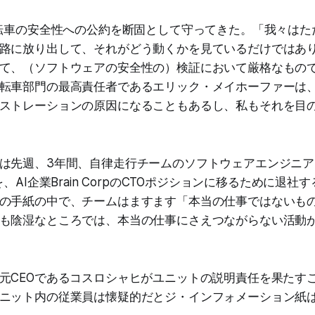
運転車の安全性への公約を断固として守ってきた。「我々はた
路に放り出して、それがどう動くかを見ているだけではあ
て、（ソフトウェアの安全性の）検証において厳格なもの
転車部門の最高責任者であるエリック・メイホーファーは
ストレーションの原因になることもあるし、私もそれを目
は先週、3年間、自律走行チームのソフトウェアエンジニ
を、AI企業Brain CorpのCTOポジションに移るために退
の手紙の中で、チームはますます「本当の仕事ではないも
も陰湿なところでは、本当の仕事にさえつながらない活動
元CEOであるコスロシャヒがユニットの説明責任を果たす
ニット内の従業員は懐疑的だとジ・インフォメーション紙