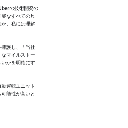
berの技術開発の
可能なすべての尺
のか、私には理解
を擁護し、「当社
うなマイルストー
しいかを明確にす
自動運転ユニット
る可能性が高いと