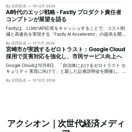
たに発表したGoogle Agentspaceは、いま注目を集めるAIエ
By 吉田拓史
18 12月 2024
ージェントがエンタープライズITを大きく変革する予兆と言
AI時代のエッジ戦略 - Fastly プロダクト責任者
えるだろう。
コンプトンが展望を語る
Fastlyは、LLMのAPI応答をキャッシュすることで、コスト削
減と高速化を実現する「Fastly AI Accelerator」の提供を開始
した。キップ・コンプトン最高プロダクト責任者（CPO）
By 吉田拓史
12 11月 2024
は、類似した質問への応答を再利用し、効率的な処理を可能
宮崎市が実践するゼロトラスト：Google Cloud
にすると説明した。さらに、コンプトンは、エッジコンピュ
採用で災害対応を強化し、市民サービス向上へ
ーティングの利点を活かしたパーソナライズや、エッジにお
けるGPUの経済性、セキュリティへの取り組みなど、Fastly
Google Cloudは10月8日、「自治体におけるゼロトラスト セ
のAI戦略について語った。
キュリティ 実現に向けて」と題した記者説明会を開催し、
自治体向けにゼロトラストセキュリティ導入を支援するプロ
By 吉田拓史
10 10月 2024
グラムを発表した。宮崎市の事例では、Google Workspace
やChrome Enterprise Premiumなどを導入し、災害時の情報
共有の効率化などに成功したようだ。
アクシオン｜次世代経済メディ