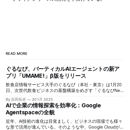
READ MORE
ぐるなび、バーティカルAIエージェントの新ア
プリ「UMAME!」β版をリリース
飲食店情報サービス大手のぐるなび（本社・東京）は1月20
日、次世代飲食ビジネスの基盤構築をめざす「ぐるなびNext
プロジェクト」の初成果として、新たな飲食店探索アプリ
By 吉田拓史
20 1月 2025
「UMAME!（うまみー！）」のβ版を公開した。
AIで企業の情報探索を効率化：Google
Agentspaceの全貌
近年、AI技術の進化は目覚ましく、ビジネスの現場でも様々
な形で活用が進んでいる。そのような中、Google Cloudが新