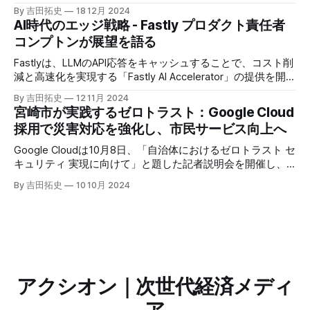
たに発表したGoogle Agentspaceは、いま注目を集めるAIエ
By 吉田拓史
18 12月 2024
ージェントがエンタープライズITを大きく変革する予兆と言
AI時代のエッジ戦略 - Fastly プロダクト責任者
えるだろう。
コンプトンが展望を語る
Fastlyは、LLMのAPI応答をキャッシュすることで、コスト削
減と高速化を実現する「Fastly AI Accelerator」の提供を開始
した。キップ・コンプトン最高プロダクト責任者（CPO）
By 吉田拓史
12 11月 2024
は、類似した質問への応答を再利用し、効率的な処理を可能
宮崎市が実践するゼロトラスト：Google Cloud
にすると説明した。さらに、コンプトンは、エッジコンピュ
採用で災害対応を強化し、市民サービス向上へ
ーティングの利点を活かしたパーソナライズや、エッジにお
けるGPUの経済性、セキュリティへの取り組みなど、Fastly
Google Cloudは10月8日、「自治体におけるゼロトラスト セ
のAI戦略について語った。
キュリティ 実現に向けて」と題した記者説明会を開催し、
自治体向けにゼロトラストセキュリティ導入を支援するプロ
By 吉田拓史
10 10月 2024
グラムを発表した。宮崎市の事例では、Google Workspace
やChrome Enterprise Premiumなどを導入し、災害時の情報
共有の効率化などに成功したようだ。
アクシオン｜次世代経済メディ
ア