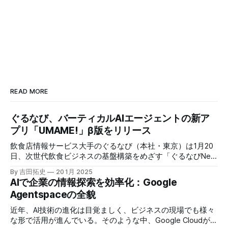
READ MORE
ぐるなび、バーティカルAIエージェントの新ア
プリ「UMAME!」β版をリリース
飲食店情報サービス大手のぐるなび（本社・東京）は1月20
日、次世代飲食ビジネスの基盤構築をめざす「ぐるなびNext
プロジェクト」の初成果として、新たな飲食店探索アプリ
By 吉田拓史
20 1月 2025
「UMAME!（うまみー！）」のβ版を公開した。
AIで企業の情報探索を効率化：Google
Agentspaceの全貌
近年、AI技術の進化は目覚ましく、ビジネスの現場でも様々
な形で活用が進んでいる。そのような中、Google Cloudが新