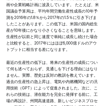
画や企業戦略計画に波及しています。 たとえば、米
国議会予算局は、平均年間労働生産性成長の10年予
測を2016年の1.8％から2017年の1.5％に引き下げま
したことがあります。この低下は、米国の国内総生
産が10年後にかなり小さくなることを意味します。
生産性が以前と同じ速度で単純に成長し続けた場合
と比較すると、2017年にはほぼ6,000億ドルのアウ
トプットに相当する差になります。
最近の生産性の低下は、将来の生産性の成長につい
て何も述べておらず、見通しを下げる理由にはなり
ません。実際、歴史は反対の教訓を教えています。
過去の生産性の急上昇は、電気や内燃機関などの汎
用技術（GPT）によって促進されました。次に、こ
れらの技術は、潜在能力を完全に発揮する前に、工
場の再設計、州間高速道路、新しいビジネスプロセ