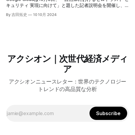
のAI戦略について語った。
キュリティ 実現に向けて」と題した記者説明会を開催し、
自治体向けにゼロトラストセキュリティ導入を支援するプロ
By 吉田拓史
10 10月 2024
グラムを発表した。宮崎市の事例では、Google Workspace
やChrome Enterprise Premiumなどを導入し、災害時の情報
共有の効率化などに成功したようだ。
アクシオン｜次世代経済メディ
ア
アクシオンニュースレター：世界のテクノロジー
トレンドの高品質な分析
Subscribe