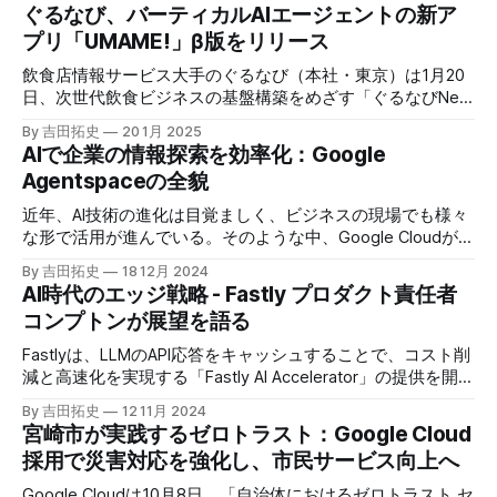
ぐるなび、バーティカルAIエージェントの新ア
プリ「UMAME!」β版をリリース
飲食店情報サービス大手のぐるなび（本社・東京）は1月20
日、次世代飲食ビジネスの基盤構築をめざす「ぐるなびNext
プロジェクト」の初成果として、新たな飲食店探索アプリ
By 吉田拓史
20 1月 2025
「UMAME!（うまみー！）」のβ版を公開した。
AIで企業の情報探索を効率化：Google
Agentspaceの全貌
近年、AI技術の進化は目覚ましく、ビジネスの現場でも様々
な形で活用が進んでいる。そのような中、Google Cloudが新
たに発表したGoogle Agentspaceは、いま注目を集めるAIエ
By 吉田拓史
18 12月 2024
ージェントがエンタープライズITを大きく変革する予兆と言
AI時代のエッジ戦略 - Fastly プロダクト責任者
えるだろう。
コンプトンが展望を語る
Fastlyは、LLMのAPI応答をキャッシュすることで、コスト削
減と高速化を実現する「Fastly AI Accelerator」の提供を開始
した。キップ・コンプトン最高プロダクト責任者（CPO）
By 吉田拓史
12 11月 2024
は、類似した質問への応答を再利用し、効率的な処理を可能
宮崎市が実践するゼロトラスト：Google Cloud
にすると説明した。さらに、コンプトンは、エッジコンピュ
採用で災害対応を強化し、市民サービス向上へ
ーティングの利点を活かしたパーソナライズや、エッジにお
けるGPUの経済性、セキュリティへの取り組みなど、Fastly
Google Cloudは10月8日、「自治体におけるゼロトラスト セ