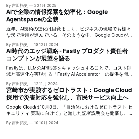
プロジェクト」の初成果として、新たな飲食店探索アプリ
By 吉田拓史
20 1月 2025
「UMAME!（うまみー！）」のβ版を公開した。
AIで企業の情報探索を効率化：Google
Agentspaceの全貌
近年、AI技術の進化は目覚ましく、ビジネスの現場でも様々
な形で活用が進んでいる。そのような中、Google Cloudが新
たに発表したGoogle Agentspaceは、いま注目を集めるAIエ
By 吉田拓史
18 12月 2024
ージェントがエンタープライズITを大きく変革する予兆と言
AI時代のエッジ戦略 - Fastly プロダクト責任者
えるだろう。
コンプトンが展望を語る
Fastlyは、LLMのAPI応答をキャッシュすることで、コスト削
減と高速化を実現する「Fastly AI Accelerator」の提供を開始
した。キップ・コンプトン最高プロダクト責任者（CPO）
By 吉田拓史
12 11月 2024
は、類似した質問への応答を再利用し、効率的な処理を可能
宮崎市が実践するゼロトラスト：Google Cloud
にすると説明した。さらに、コンプトンは、エッジコンピュ
採用で災害対応を強化し、市民サービス向上へ
ーティングの利点を活かしたパーソナライズや、エッジにお
けるGPUの経済性、セキュリティへの取り組みなど、Fastly
Google Cloudは10月8日、「自治体におけるゼロトラスト セ
のAI戦略について語った。
キュリティ 実現に向けて」と題した記者説明会を開催し、
自治体向けにゼロトラストセキュリティ導入を支援するプロ
By 吉田拓史
10 10月 2024
グラムを発表した。宮崎市の事例では、Google Workspace
やChrome Enterprise Premiumなどを導入し、災害時の情報
共有の効率化などに成功したようだ。