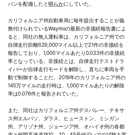
バンを配備したと
明らか
にしていた。
カリフォルニア州自動車局に毎年提出することが義
務付けられているWaymoの最新の非接続報告書によ
ると、同社の無人運転車は、カリフォルニア州での
自律走行距離629,000マイル以上で21件の非接続を
報告しており、1,000マイルあたり0.033件の非接続
率となっている。非接続とは、自律走行テストドラ
イバーが自律走行モードを解除し、直ちに車両を手
動で制御することだ。2019年のカリフォルニア州の
145万マイルの走行時は、1,000マイルあたりの解除
率は0.076件と報告されていた。
また、同社はカリフォルニア州デスバレー、テキサ
ス州エルパソ、ダラス、ヒューストン、ミシガン
州、アリゾナ州、ジョージア州、オハイオ州の各都
市と州間高速道路10、20、45号線沿いでの試験を実