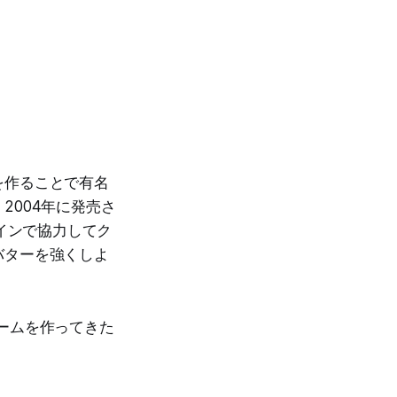
を作ることで有名
2004年に発売さ
ンラインで協力してク
バターを強くしよ
ームを作ってきた