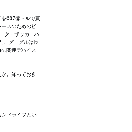
を687億ドルで買
バースのためのビ
マーク・ザッカーバ
また、グーグルは長
自の関連デバイス
だか。知っておき
カンドライフとい