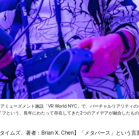
るアミューズメント施設「VR World NYC」で、バーチャルリアリ
う、長年にわたって存在してきた2つのアイデアが融合したものだ。(Jeenah 
イムズ、著者：Brian X. Chen】「メタバース」という