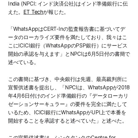
India (NPCI: インド決済公社)はインド準備銀行に伝
えた。
ET Tech
が報じた。
「WhatsAppはCERT-Inの監査報告書に基づいてデ
ータのローカライズ要件を満たしており、我々はこ
こにICICI銀行（WhatsAppのPSP銀行）にサービス
開始の承認を与えます」とNPCIは6月5日付の書簡で
述べている。
この書簡に基づき、中央銀行は先週、最高裁判所に
宣誓供述書を提出し、「NPCIは、WhatsAppが2018
年4月6日付けのインド準備銀行の『データローカリ
ゼーションサーキュラー』の要件を完全に満たして
いるため、ICICI銀行にWhatsAppがUPI上で本番を
開始することを承認すると述べていた」と述べた。
この宣誓供述書は、シンクタンクのCentre for