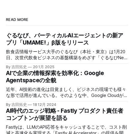
READ MORE
ぐるなび、バーティカルAIエージェントの新ア
プリ「UMAME!」β版をリリース
飲食店情報サービス大手のぐるなび（本社・東京）は1月20
日、次世代飲食ビジネスの基盤構築をめざす「ぐるなびNext
プロジェクト」の初成果として、新たな飲食店探索アプリ
By 吉田拓史
20 1月 2025
「UMAME!（うまみー！）」のβ版を公開した。
AIで企業の情報探索を効率化：Google
Agentspaceの全貌
近年、AI技術の進化は目覚ましく、ビジネスの現場でも様々
な形で活用が進んでいる。そのような中、Google Cloudが新
たに発表したGoogle Agentspaceは、いま注目を集めるAIエ
By 吉田拓史
18 12月 2024
ージェントがエンタープライズITを大きく変革する予兆と言
AI時代のエッジ戦略 - Fastly プロダクト責任者
えるだろう。
コンプトンが展望を語る
Fastlyは、LLMのAPI応答をキャッシュすることで、コスト削
減と高速化を実現する「Fastly AI Accelerator」の提供を開始