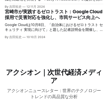
した。キップ・コンプトン最高プロダクト責任者（CPO）
By 吉田拓史
12 11月 2024
は、類似した質問への応答を再利用し、効率的な処理を可能
宮崎市が実践するゼロトラスト：Google Cloud
にすると説明した。さらに、コンプトンは、エッジコンピュ
採用で災害対応を強化し、市民サービス向上へ
ーティングの利点を活かしたパーソナライズや、エッジにお
けるGPUの経済性、セキュリティへの取り組みなど、Fastly
Google Cloudは10月8日、「自治体におけるゼロトラスト セ
のAI戦略について語った。
キュリティ 実現に向けて」と題した記者説明会を開催し、
自治体向けにゼロトラストセキュリティ導入を支援するプロ
By 吉田拓史
10 10月 2024
グラムを発表した。宮崎市の事例では、Google Workspace
やChrome Enterprise Premiumなどを導入し、災害時の情報
共有の効率化などに成功したようだ。
アクシオン｜次世代経済メディ
ア
アクシオンニュースレター：世界のテクノロジー
トレンドの高品質な分析