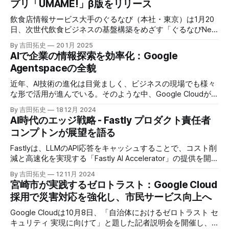
プリ「UMAME!」β版をリリース
飲食店情報サービス大手のぐるなび（本社・東京）は1月20
日、次世代飲食ビジネスの基盤構築をめざす「ぐるなびNext
プロジェクト」の初成果として、新たな飲食店探索アプリ
By 吉田拓史
20 1月 2025
「UMAME!（うまみー！）」のβ版を公開した。
AIで企業の情報探索を効率化：Google
Agentspaceの全貌
近年、AI技術の進化は目覚ましく、ビジネスの現場でも様々
な形で活用が進んでいる。そのような中、Google Cloudが新
たに発表したGoogle Agentspaceは、いま注目を集めるAIエ
By 吉田拓史
18 12月 2024
ージェントがエンタープライズITを大きく変革する予兆と言
AI時代のエッジ戦略 - Fastly プロダクト責任者
えるだろう。
コンプトンが展望を語る
Fastlyは、LLMのAPI応答をキャッシュすることで、コスト削
減と高速化を実現する「Fastly AI Accelerator」の提供を開始
した。キップ・コンプトン最高プロダクト責任者（CPO）
By 吉田拓史
12 11月 2024
は、類似した質問への応答を再利用し、効率的な処理を可能
宮崎市が実践するゼロトラスト：Google Cloud
にすると説明した。さらに、コンプトンは、エッジコンピュ
採用で災害対応を強化し、市民サービス向上へ
ーティングの利点を活かしたパーソナライズや、エッジにお
けるGPUの経済性、セキュリティへの取り組みなど、Fastly
Google Cloudは10月8日、「自治体におけるゼロトラスト セ
のAI戦略について語った。
キュリティ 実現に向けて」と題した記者説明会を開催し、