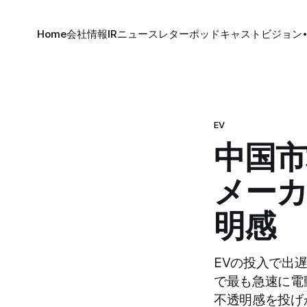
Home
会社情報
IR
ニュースレター
ポッドキャスト
ビジョン
EV
中国市
メーカ
明感
EVの投入で出
で最も急速に電
不透明感を投げ