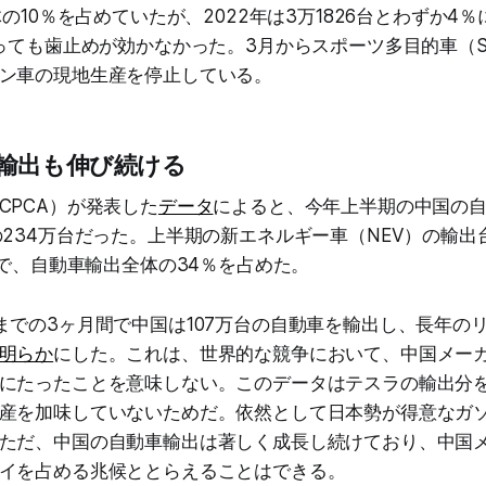
体の10％を占めていたが、2022年は3万1826台とわずか4
なっても歯止めが効かなかった。3月からスポーツ多目的車（
ン車の現地生産を停止している。
輸出も伸び続ける
CPCA）が発表した
データ
によると、今年上半期の中国の
の234万台だった。上半期の新エネルギー車（NEV）の輸
台で、自動車輸出全体の34％を占めた。
までの3ヶ月間で中国は107万台の自動車を輸出し、長年の
明らか
にした。これは、世界的な競争において、中国メー
にたったことを意味しない。このデータはテスラの輸出分
産を加味していないためだ。依然として日本勢が得意なガ
ただ、中国の自動車輸出は著しく成長し続けており、中国
イを占める兆候ととらえることはできる。