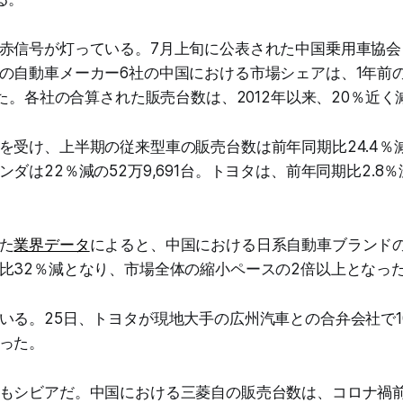
赤信号が灯っている。7月上旬に公表された中国乗用車協会（
の自動車メーカー6社の中国における市場シェアは、1年前の2
た。各社の合算された販売台数は、2012年以来、20％近く
受け、上半期の従来型車の販売台数は前年同期比24.4％減の
ダは22％減の52万9,691台。トヨタは、前年同期比2.8％減
た
業界データ
によると、中国における日系自動車ブランドの
比32％減となり、市場全体の縮小ペースの2倍以上となっ
いる。25日、トヨタが現地大手の広州汽車との合弁会社で1
った。
もシビアだ。中国における三菱自の販売台数は、コロナ禍前の