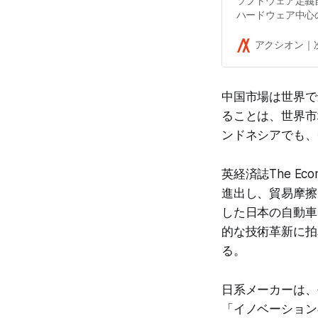
ソフトウェア定義自動車
ハードウェア中心
つつある中で、主
ことを指す言葉だ
アクシオン｜
中国市場は世界で
ることは、世界市
ンドネシアでも、
英経済誌The E
進出し、貿易摩擦
した日本の自動車
的な技術革新に拍
る。
日系メーカーは、
「イノベーション