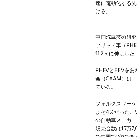
速に電動化する先
ける。
中国汽車技術研究
ブリッド車（PHE
11.2％に伸ばした
PHEVとBEV
会（CAAM）は、
ている。
フォルクスワーゲン
よそ4％だった。
の自動車メーカー
販売台数は15万7
で中国で2位であ