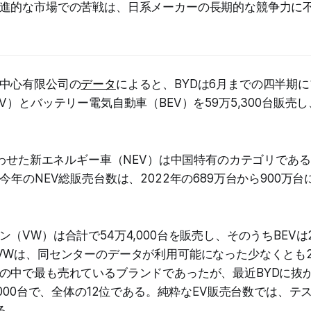
進的な市場での苦戦は、日系メーカーの長期的な競争力に
中心有限公司の
データ
によると、BYDは6月までの四半期
V）とバッテリー電気自動車（BEV）を59万5,300台販売
。
をあわせた新エネルギー車（NEV）は中国特有のカテゴリであ
今年のNEV総販売台数は、2022年の689万台から900万
（VW）は合計で54万4,000台を販売し、そのうちBEVは2
VWは、同センターのデータが利用可能になった少なくとも2
の中で最も売れているブランドであったが、最近BYDに抜
,000台で、全体の12位である。純粋なEV販売台数では、テ
る。