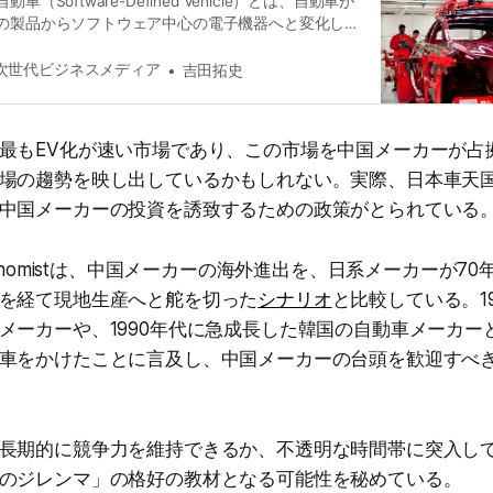
（Software-Defined Vehicle）とは、自動車が
の製品からソフトウェア中心の電子機器へと変化し
にソフトウェアによって機能が実現された自動車の
。
次世代ビジネスメディア
吉田拓史
最もEV化が速い市場であり、この市場を中国メーカーが占
場の趨勢を映し出しているかもしれない。実際、日本車天
中国メーカーの投資を誘致するための政策がとられている
conomistは、中国メーカーの海外進出を、日系メーカーが7
を経て現地生産へと舵を切った
シナリオ
と比較している。1
メーカーや、1990年代に急成長した韓国の自動車メーカー
車をかけたことに言及し、中国メーカーの台頭を歓迎すべ
長期的に競争力を維持できるか、不透明な時間帯に突入し
のジレンマ」の格好の教材となる可能性を秘めている。