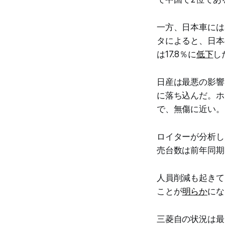
一方、日本車には
タによると、日本
は17.8％に
低下
し
日産は最悪の影響を
に落ち込んだ。ホン
で、無傷に近い。
ロイターが分析し
売台数は前年同期
人員削減も起きて
ことが
明らか
にな
三菱自の状況は最