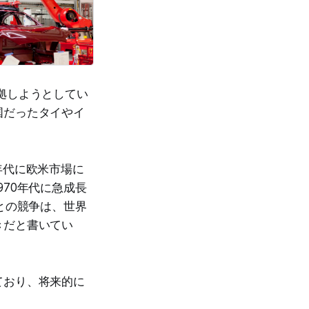
拠しようとしてい
国だったタイやイ
。
0年代に欧米市場に
970年代に急成長
との競争は、世界
きだと書いてい
ており、将来的に