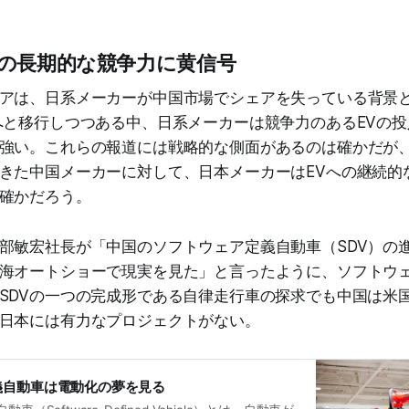
の長期的な競争力に黄信号
アは、日系メーカーが中国市場でシェアを失っている背景
へと移行しつつある中、日系メーカーは競争力のあるEVの
強い。これらの報道には戦略的な側面があるのは確かだが、
きた中国メーカーに対して、日本メーカーはEVへの継続的
確かだろう。
部敏宏社長が「中国のソフトウェア定義自動車（SDV）の
海オートショーで現実を見た」と言ったように、ソフトウ
SDVの一つの完成形である自律走行車の探求でも中国は米
日本には有力なプロジェクトがない。
義自動車は電動化の夢を見る