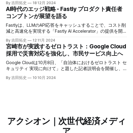
By 吉田拓史
18 12月 2024
ージェントがエンタープライズITを大きく変革する予兆と言
AI時代のエッジ戦略 - Fastly プロダクト責任者
えるだろう。
コンプトンが展望を語る
Fastlyは、LLMのAPI応答をキャッシュすることで、コスト削
減と高速化を実現する「Fastly AI Accelerator」の提供を開始
した。キップ・コンプトン最高プロダクト責任者（CPO）
By 吉田拓史
12 11月 2024
は、類似した質問への応答を再利用し、効率的な処理を可能
宮崎市が実践するゼロトラスト：Google Cloud
にすると説明した。さらに、コンプトンは、エッジコンピュ
採用で災害対応を強化し、市民サービス向上へ
ーティングの利点を活かしたパーソナライズや、エッジにお
けるGPUの経済性、セキュリティへの取り組みなど、Fastly
Google Cloudは10月8日、「自治体におけるゼロトラスト セ
のAI戦略について語った。
キュリティ 実現に向けて」と題した記者説明会を開催し、
自治体向けにゼロトラストセキュリティ導入を支援するプロ
By 吉田拓史
10 10月 2024
グラムを発表した。宮崎市の事例では、Google Workspace
やChrome Enterprise Premiumなどを導入し、災害時の情報
共有の効率化などに成功したようだ。
アクシオン｜次世代経済メディ
ア