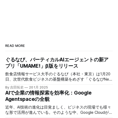
READ MORE
ぐるなび、バーティカルAIエージェントの新ア
プリ「UMAME!」β版をリリース
飲食店情報サービス大手のぐるなび（本社・東京）は1月20
日、次世代飲食ビジネスの基盤構築をめざす「ぐるなびNext
プロジェクト」の初成果として、新たな飲食店探索アプリ
By 吉田拓史
20 1月 2025
「UMAME!（うまみー！）」のβ版を公開した。
AIで企業の情報探索を効率化：Google
Agentspaceの全貌
近年、AI技術の進化は目覚ましく、ビジネスの現場でも様々
な形で活用が進んでいる。そのような中、Google Cloudが新
たに発表したGoogle Agentspaceは、いま注目を集めるAIエ