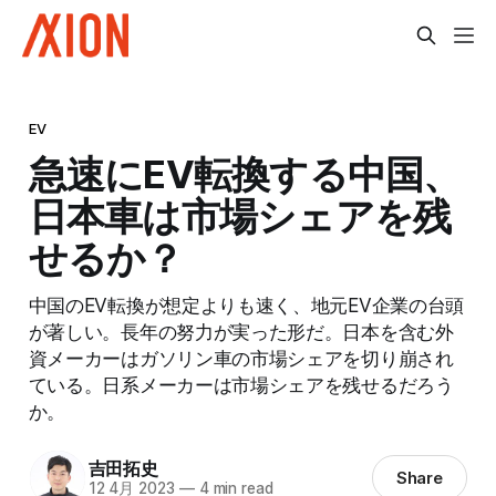
EV
急速にEV転換する中国、
日本車は市場シェアを残
せるか？
中国のEV転換が想定よりも速く、地元EV企業の台頭
が著しい。長年の努力が実った形だ。日本を含む外
資メーカーはガソリン車の市場シェアを切り崩され
ている。日系メーカーは市場シェアを残せるだろう
か。
吉田拓史
Share
12 4月 2023
—
4 min read