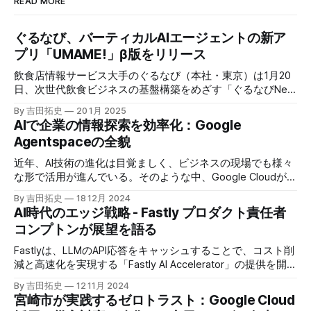
READ MORE
ぐるなび、バーティカルAIエージェントの新ア
プリ「UMAME!」β版をリリース
飲食店情報サービス大手のぐるなび（本社・東京）は1月20
日、次世代飲食ビジネスの基盤構築をめざす「ぐるなびNext
プロジェクト」の初成果として、新たな飲食店探索アプリ
By 吉田拓史
20 1月 2025
「UMAME!（うまみー！）」のβ版を公開した。
AIで企業の情報探索を効率化：Google
Agentspaceの全貌
近年、AI技術の進化は目覚ましく、ビジネスの現場でも様々
な形で活用が進んでいる。そのような中、Google Cloudが新
たに発表したGoogle Agentspaceは、いま注目を集めるAIエ
By 吉田拓史
18 12月 2024
ージェントがエンタープライズITを大きく変革する予兆と言
AI時代のエッジ戦略 - Fastly プロダクト責任者
えるだろう。
コンプトンが展望を語る
Fastlyは、LLMのAPI応答をキャッシュすることで、コスト削
減と高速化を実現する「Fastly AI Accelerator」の提供を開始
した。キップ・コンプトン最高プロダクト責任者（CPO）
By 吉田拓史
12 11月 2024
は、類似した質問への応答を再利用し、効率的な処理を可能
宮崎市が実践するゼロトラスト：Google Cloud
にすると説明した。さらに、コンプトンは、エッジコンピュ