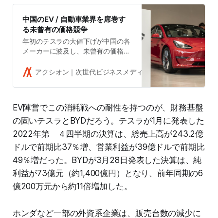
中国のEV / 自動車業界を席巻す
る未曾有の価格競争
年初のテスラの大値下げが中国の各
メーカーに波及し、未曾有の価格競
争が続いている。昨年末に補助金が
切れ、EV需要が一服したことや7月
アクシオン｜次世代ビジネスメディア
吉田拓史
に排ガス規制のレベルが上がり、規
制不適格な在庫が生まれると予見さ
れることが価格競争の引き金となっ
EV陣営でこの消耗戦への耐性を持つのが、財務基盤
ているようだ。
の固いテスラとBYDだろう。テスラが1月に発表した
2022年第 ４四半期の決算は、総売上高が243.2億
ドルで前期比37％増、営業利益が39億ドルで前期比
49％増だった。BYDが3月28日発表した決算は、純
利益が73億元（約1,400億円）となり、前年同期の6
億200万元から約11倍増加した。
ホンダなど一部の外資系企業は、販売台数の減少に