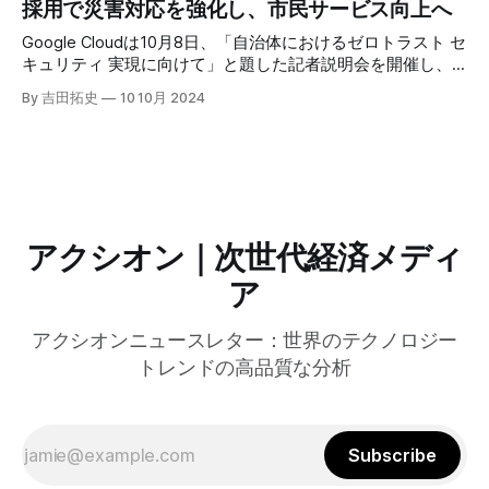
採用で災害対応を強化し、市民サービス向上へ
ーティングの利点を活かしたパーソナライズや、エッジにお
けるGPUの経済性、セキュリティへの取り組みなど、Fastly
Google Cloudは10月8日、「自治体におけるゼロトラスト セ
のAI戦略について語った。
キュリティ 実現に向けて」と題した記者説明会を開催し、
自治体向けにゼロトラストセキュリティ導入を支援するプロ
By 吉田拓史
10 10月 2024
グラムを発表した。宮崎市の事例では、Google Workspace
やChrome Enterprise Premiumなどを導入し、災害時の情報
共有の効率化などに成功したようだ。
アクシオン｜次世代経済メディ
ア
アクシオンニュースレター：世界のテクノロジー
トレンドの高品質な分析
Subscribe