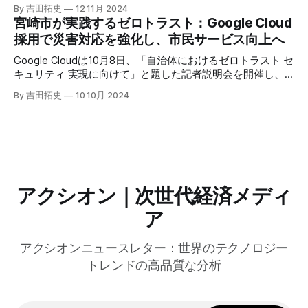
した。キップ・コンプトン最高プロダクト責任者（CPO）
By 吉田拓史
12 11月 2024
は、類似した質問への応答を再利用し、効率的な処理を可能
宮崎市が実践するゼロトラスト：Google Cloud
にすると説明した。さらに、コンプトンは、エッジコンピュ
採用で災害対応を強化し、市民サービス向上へ
ーティングの利点を活かしたパーソナライズや、エッジにお
けるGPUの経済性、セキュリティへの取り組みなど、Fastly
Google Cloudは10月8日、「自治体におけるゼロトラスト セ
のAI戦略について語った。
キュリティ 実現に向けて」と題した記者説明会を開催し、
自治体向けにゼロトラストセキュリティ導入を支援するプロ
By 吉田拓史
10 10月 2024
グラムを発表した。宮崎市の事例では、Google Workspace
やChrome Enterprise Premiumなどを導入し、災害時の情報
共有の効率化などに成功したようだ。
アクシオン｜次世代経済メディ
ア
アクシオンニュースレター：世界のテクノロジー
トレンドの高品質な分析