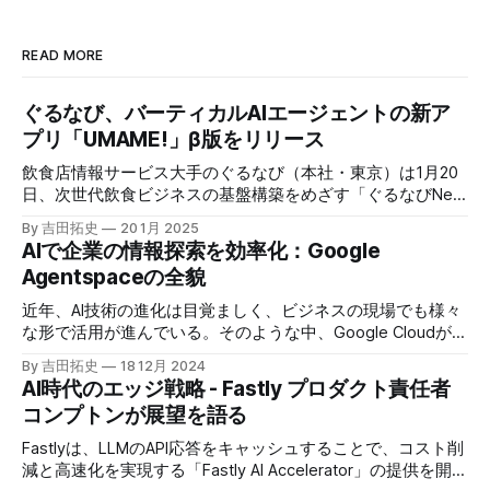
READ MORE
ぐるなび、バーティカルAIエージェントの新ア
プリ「UMAME!」β版をリリース
飲食店情報サービス大手のぐるなび（本社・東京）は1月20
日、次世代飲食ビジネスの基盤構築をめざす「ぐるなびNext
プロジェクト」の初成果として、新たな飲食店探索アプリ
By 吉田拓史
20 1月 2025
「UMAME!（うまみー！）」のβ版を公開した。
AIで企業の情報探索を効率化：Google
Agentspaceの全貌
近年、AI技術の進化は目覚ましく、ビジネスの現場でも様々
な形で活用が進んでいる。そのような中、Google Cloudが新
たに発表したGoogle Agentspaceは、いま注目を集めるAIエ
By 吉田拓史
18 12月 2024
ージェントがエンタープライズITを大きく変革する予兆と言
AI時代のエッジ戦略 - Fastly プロダクト責任者
えるだろう。
コンプトンが展望を語る
Fastlyは、LLMのAPI応答をキャッシュすることで、コスト削
減と高速化を実現する「Fastly AI Accelerator」の提供を開始