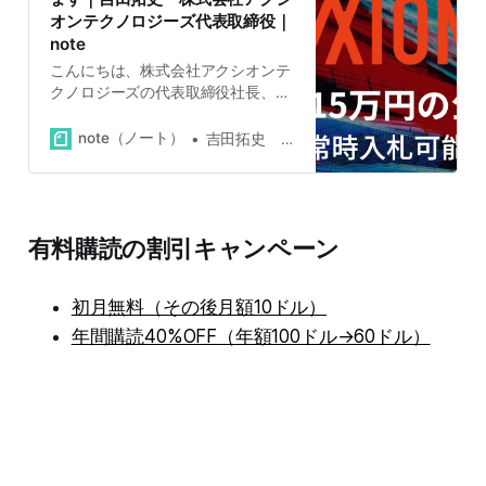
オンテクノロジーズ代表取締役｜
note
こんにちは、株式会社アクシオンテ
クノロジーズの代表取締役社長、吉
田拓史です。弊社は11月15日をもち
まして常時開催型の公募を開始しま
note（ノート）
吉田拓史 株式会社アクシオンテクノロジーズ代表取締役
した。今後は投資家の方々はいつで
も弊社に1口15万3,000円で投資でき
ます。 これまで弊社は1口50万円で
公募・私募を行ってきましたが、以
有料購読の割引キャンペーン
前からサイズをより細かくしてほし
いという要望を頂いていました。 常
時開催型の公募のキモは月末〆で
初月無料（その後月額10ドル）
す。15万3,000円の入札をいただ
き、それを都度都度、登記する事務
年間購読40%OFF（年額100ドル→60ドル）
コストはあまりにも膨大なため、そ
の月に頂いた入札をすべて月末〆、
翌月登記で処理させていただくこと
で、1口15万円の公募が可能となり
ます。 公募に至るま