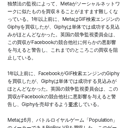
独禁法の監視によって、Metaがソーシャルネットワ
ークに似たものを買収８ることがますます難しくな
っている。1年以上前に、MetaはGIF検索エンジンの
Giphyを買収したが、Giphyは単体では成功する見込
みがほとんどなかった。英国の競争監視委員会は、
この買収がFacebookの競合他社に何らかの悪影響
を与えると警告し、これまでのところこの買収を阻
止している。
1年以上前に、FacebookがGIF検索エンジンのGiphy
を買収したが、Giphyは単体では成功する見込みが
ほとんどなかった。英国の競争監視委員会は、この
買収がFacebookの競合他社に悪影響を与えると警
告し、Giphyを売却するよう
要求
している。
Metaは6月、バトルロイヤルゲーム「Population」
のメーカーであるBigBox VRを
買収
した。このゲー