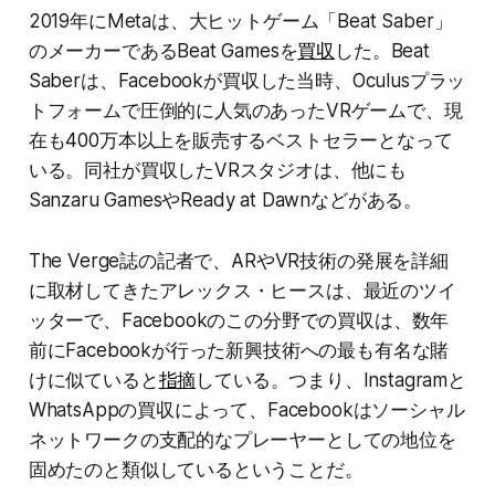
2019年にMetaは、大ヒットゲーム「Beat Saber」
のメーカーであるBeat Gamesを
買収
した。Beat
Saberは、Facebookが買収した当時、Oculusプラッ
トフォームで圧倒的に人気のあったVRゲームで、現
在も400万本以上を販売するベストセラーとなって
いる。同社が買収したVRスタジオは、他にも
Sanzaru GamesやReady at Dawnなどがある。
The Verge誌の記者で、ARやVR技術の発展を詳細
に取材してきたアレックス・ヒースは、最近のツイ
ッターで、Facebookのこの分野での買収は、数年
前にFacebookが行った新興技術への最も有名な賭
けに似ていると
指摘
している。つまり、Instagramと
WhatsAppの買収によって、Facebookはソーシャル
ネットワークの支配的なプレーヤーとしての地位を
固めたのと類似しているということだ。