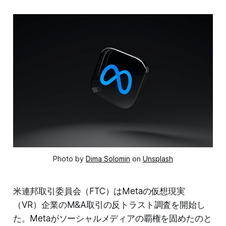
Photo by
Dima Solomin
on
Unsplash
米連邦取引委員会（FTC）はMetaの仮想現実
（VR）企業のM&A取引の反トラスト調査を開始し
た。Metaがソーシャルメディアの覇権を固めたのと