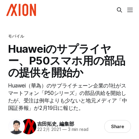
モバイル
Huaweiのサプライヤ
ー、P50スマホ用の部品
の提供を開始か
Huawei（華為）のサプライチェーン企業の1社がス
マートフォン「P50シリーズ」の部品供給を開始し
たが、受注は例年よりも少ないと地元メディア「中
国証券報」が2月19日に報じた。
吉田拓史
,
編集部
Share
22 2月 2021
—
3 min read