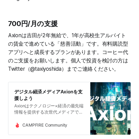
700円/月の支援
Axionは吉田が2年無給で、1年が高校生アルバイト
の賃金で進めている「慈善活動」です。有料購読型
アプリへと成長するプランがあります。コーヒー代
のご支援をお願いします。個人で投資を検討の方は
Twitter（@taxiyoshida）までご連絡ください。
デジタル経済メディアAxionを支
援しよう
Axionはテクノロジー×経済の最先端
情報を提供する次世代メディアで
す。経験豊富なプロによる徹底的な
調査と分析によって信頼度の高い情
CAMPFIRE Community
報を提供しています。投資家、金融
業界人、スタートアップ関係者、テ