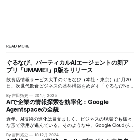
READ MORE
ぐるなび、バーティカルAIエージェントの新ア
プリ「UMAME!」β版をリリース
飲食店情報サービス大手のぐるなび（本社・東京）は1月20
日、次世代飲食ビジネスの基盤構築をめざす「ぐるなびNext
プロジェクト」の初成果として、新たな飲食店探索アプリ
By 吉田拓史
20 1月 2025
「UMAME!（うまみー！）」のβ版を公開した。
AIで企業の情報探索を効率化：Google
Agentspaceの全貌
近年、AI技術の進化は目覚ましく、ビジネスの現場でも様々
な形で活用が進んでいる。そのような中、Google Cloudが新
たに発表したGoogle Agentspaceは、いま注目を集めるAIエ
By 吉田拓史
18 12月 2024
ージェントがエンタープライズITを大きく変革する予兆と言