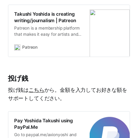
クノロジー企業にお勤めの方、政策
立案者が主要読者。運営の持続可能
Takushi Yoshida is creating
性を担保するため支援を募っていま
writing/journalism | Patreon
す。
Patreon is a membership platform
that makes it easy for artists and
creators to get paid. Join over
200,000 creators earning salaries
Patreon
from over 6 million monthly
patrons.
投げ銭
投げ銭は
こちら
から。金額を入力してお好きな額を
サポートしてください。
Pay Yoshida Takushi using
PayPal.Me
Go to paypal.me/axionyoshi and