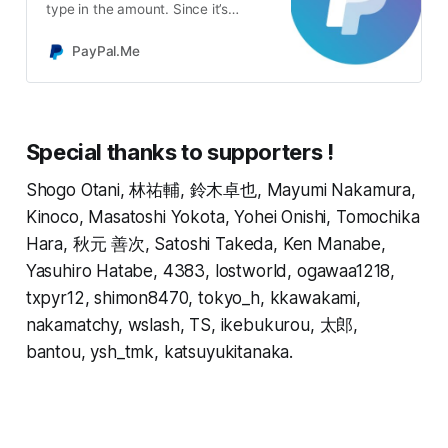
type in the amount. Since it’s
PayPal, it’s easy and secure. Don’t
have a PayPal account? No
PayPal.Me
worries.
Special thanks to supporters !
Shogo Otani, 林祐輔, 鈴木卓也, Mayumi Nakamura,
Kinoco, Masatoshi Yokota, Yohei Onishi, Tomochika
Hara, 秋元 善次, Satoshi Takeda, Ken Manabe,
Yasuhiro Hatabe, 4383, lostworld, ogawaa1218,
txpyr12, shimon8470, tokyo_h, kkawakami,
nakamatchy, wslash, TS, ikebukurou, 太郎,
bantou, ysh_tmk, katsuyukitanaka.