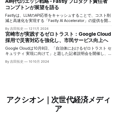
AI時代のエッジ戦略 - Fastly プロダクト責任者
えるだろう。
コンプトンが展望を語る
Fastlyは、LLMのAPI応答をキャッシュすることで、コスト削
減と高速化を実現する「Fastly AI Accelerator」の提供を開始
した。キップ・コンプトン最高プロダクト責任者（CPO）
By 吉田拓史
12 11月 2024
は、類似した質問への応答を再利用し、効率的な処理を可能
宮崎市が実践するゼロトラスト：Google Cloud
にすると説明した。さらに、コンプトンは、エッジコンピュ
採用で災害対応を強化し、市民サービス向上へ
ーティングの利点を活かしたパーソナライズや、エッジにお
けるGPUの経済性、セキュリティへの取り組みなど、Fastly
Google Cloudは10月8日、「自治体におけるゼロトラスト セ
のAI戦略について語った。
キュリティ 実現に向けて」と題した記者説明会を開催し、
自治体向けにゼロトラストセキュリティ導入を支援するプロ
By 吉田拓史
10 10月 2024
グラムを発表した。宮崎市の事例では、Google Workspace
やChrome Enterprise Premiumなどを導入し、災害時の情報
共有の効率化などに成功したようだ。
アクシオン｜次世代経済メディ
ア