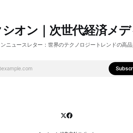
は、エッジコンピューティン
活かしたパーソナライズや、
けるGPUの経済性、セキュリ
り組みなど、FastlyのAI戦
クシオン｜次世代経済メデ
た。
オンニュースレター：世界のテクノロジートレンドの高品
Subscr