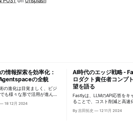
N POST
on
Unsplash
業の情報探索を効率化：
AI時代のエッジ戦略 - Fas
 Agentspaceの全貌
ロダクト責任者コンプ
望を語る
技術の進化は目覚ましく、ビジ
場でも様々な形で活用が進んで
Fastlyは、LLMのAPI応答を
うな中、Google Cloudが新
ることで、コスト削減と高速
18 12月 2024
oogle Agentspaceは、い
る「Fastly AI Accelerato
By 吉田拓史
12 11月 2024
めるAIエージェントがエンタ
した。キップ・コンプトン最
ITを大きく変革する予兆と言
ト責任者（CPO）は、類似し
う。
応答を再利用し、効率的な処
すると説明した。さらに、コ