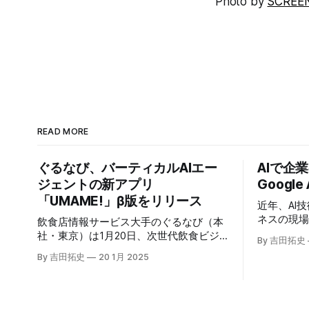
Photo by
SCREE
READ MORE
ぐるなび、バーティカルAIエー
AIで企
ジェントの新アプリ
Google
「UMAME!」β版をリリース
近年、AI
ネスの現
飲食店情報サービス大手のぐるなび（本
いる。そのよ
社・東京）は1月20日、次世代飲食ビジ
By 吉田拓史
たに発表したG
ネスの基盤構築をめざす「ぐるなびNext
By 吉田拓史
20 1月 2025
ま注目を集
プロジェクト」の初成果として、新たな
ープライズ
飲食店探索アプリ「UMAME!（うまみ
えるだろ
ー！）」のβ版を公開した。