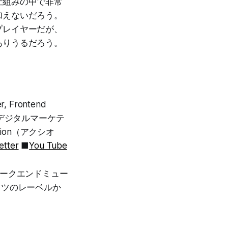
仕組みの中で非常
加えないだろう。
プレイヤーだが、
ありうるだろう。
, Frontend
米系デジタルマーケテ
ion（アクシオ
etter
■
You Tube
ークエンドミュー
イツのレーベルか