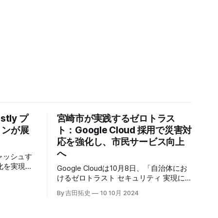
tly プ
宮崎市が実践するゼロトラス
トンが展
ト：Google Cloud 採用で災害対
応を強化し、市民サービス向上
へ
キャッシュす
化を実現す
Google Cloudは10月8日、「自治体にお
r」の提供を開始
けるゼロトラスト セキュリティ 実現に
高プロダク
向けて」と題した記者説明会を開催し、
By 吉田拓史
10 10月 2024
た質問への
自治体向けにゼロトラストセキュリティ
理を可能に
導入を支援するプログラムを発表した。
ンプトン
宮崎市の事例では、Google Workspace