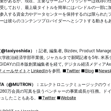
要があるが、現在、主要なゲームパブリッシャーは既存の
受しており、最上級タイトルを簡単にはバンドルの一部に
参入する資金力やデータセンターを保持するのは限られた
ーは彼らのコンテンツプロバイダーへとシフトする動きも
@taxiyoshida）：
記者, 編集者, Bizdev, Product Manager
 早稲田大学政治経済学部卒業後, ジャカルタで新聞記者を5年. 
GIDAYの日本版創業編集者を経て, デジタル経済メディアAx
フィールサイト
と
LinkedIn
を参照. ■
Twitter
■
Blog
■
Newsl
RATA（@MUTRON）：
エレクトロニックミュージックのウィ
280万会員の写真を扱うベンチャーの事業成長が任務。ド
シュしたこともある。■
Twitter
■
Website