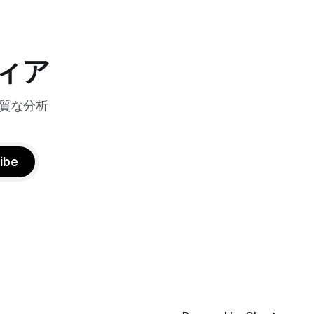
グの利点を
やChrome Enterprise Premiumなどを導
エッジにお
入し、災害時の情報共有の効率化などに
ティへの取
成功したようだ。
略について語っ
ィア
質な分析
ibe