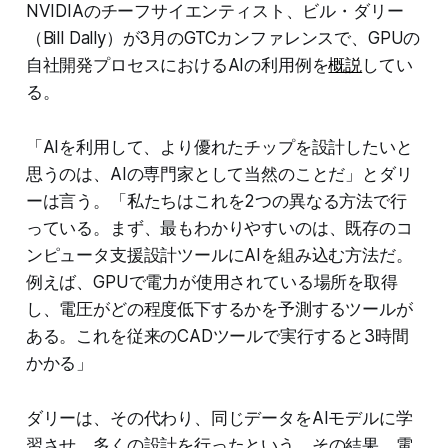
NVIDIAのチーフサイエンティスト、ビル・ダリー
（Bill Dally）が3月のGTCカンファレンスで、GPUの
自社開発プロセスにおけるAIの利用例を
概説
してい
る。
「AIを利用して、より優れたチップを設計したいと
思うのは、AIの専門家として当然のことだ」とダリ
ーは言う。「私たちはこれを2つの異なる方法で行
っている。まず、最もわかりやすいのは、既存のコ
ンピュータ支援設計ツールにAIを組み込む方法だ。
例えば、GPUで電力が使用されている場所を取得
し、電圧がどの程度低下するかを予測するツールが
ある。これを従来のCADツールで実行すると3時間
かかる」
ダリーは、その代わり、同じデータをAIモデルに学
習させ、多くの設計を行ったという。その結果、電