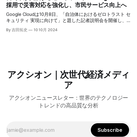
にすると説明した。さらに、コンプトンは、エッジコンピュ
採用で災害対応を強化し、市民サービス向上へ
ーティングの利点を活かしたパーソナライズや、エッジにお
けるGPUの経済性、セキュリティへの取り組みなど、Fastly
Google Cloudは10月8日、「自治体におけるゼロトラスト セ
のAI戦略について語った。
キュリティ 実現に向けて」と題した記者説明会を開催し、
自治体向けにゼロトラストセキュリティ導入を支援するプロ
By 吉田拓史
10 10月 2024
グラムを発表した。宮崎市の事例では、Google Workspace
やChrome Enterprise Premiumなどを導入し、災害時の情報
共有の効率化などに成功したようだ。
アクシオン｜次世代経済メディ
ア
アクシオンニュースレター：世界のテクノロジー
トレンドの高品質な分析
Subscribe