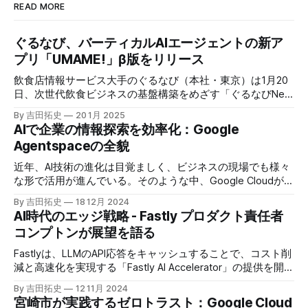
READ MORE
ぐるなび、バーティカルAIエージェントの新ア
プリ「UMAME!」β版をリリース
飲食店情報サービス大手のぐるなび（本社・東京）は1月20
日、次世代飲食ビジネスの基盤構築をめざす「ぐるなびNext
プロジェクト」の初成果として、新たな飲食店探索アプリ
By 吉田拓史
20 1月 2025
「UMAME!（うまみー！）」のβ版を公開した。
AIで企業の情報探索を効率化：Google
Agentspaceの全貌
近年、AI技術の進化は目覚ましく、ビジネスの現場でも様々
な形で活用が進んでいる。そのような中、Google Cloudが新
たに発表したGoogle Agentspaceは、いま注目を集めるAIエ
By 吉田拓史
18 12月 2024
ージェントがエンタープライズITを大きく変革する予兆と言
AI時代のエッジ戦略 - Fastly プロダクト責任者
えるだろう。
コンプトンが展望を語る
Fastlyは、LLMのAPI応答をキャッシュすることで、コスト削
減と高速化を実現する「Fastly AI Accelerator」の提供を開始
した。キップ・コンプトン最高プロダクト責任者（CPO）
By 吉田拓史
12 11月 2024
は、類似した質問への応答を再利用し、効率的な処理を可能
宮崎市が実践するゼロトラスト：Google Cloud