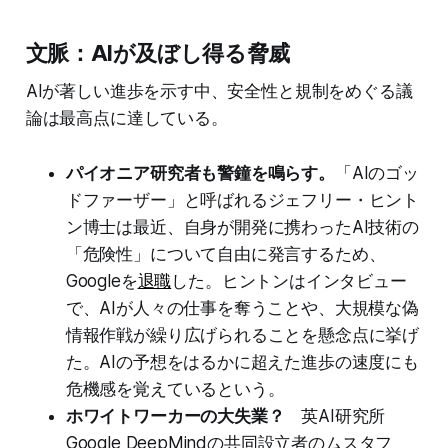
文脈：AIが及ぼし得る脅威
AIが著しい進歩を示す中、安全性と規制をめぐる議
論は最高点に達している。
パイオニア研究者も警鐘を鳴らす。
「AIのゴッ
ドファーザー」と呼ばれるジェフリー・ヒント
ン博士は最近、自身が開発に携わったAI技術の
「危険性」について自由に発言するため、
Googleを
退職
した。ヒントンはインタビュー
で、AIが人々の仕事を奪うことや、大規模な偽
情報作戦が繰り広げられることを懸念点に挙げ
た。AIの予想をはるかに超えた進歩の速度にも
危機感を覚えているという。
ホワイトワーカーの大失業？
英AI研究所
Google DeepMindの共同設立者のムスタフ