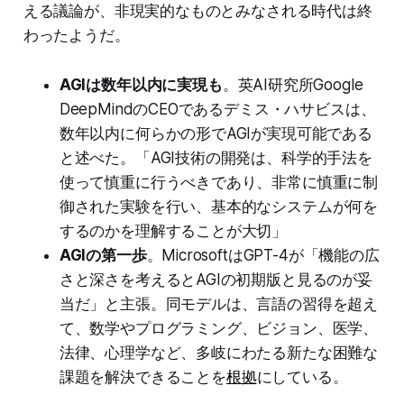
える議論が、非現実的なものとみなされる時代は終
わったようだ。
AGIは数年以内に実現も
。英AI研究所Google
DeepMindのCEOであるデミス・ハサビスは、
数年以内に何らかの形でAGIが実現可能である
と述べた。「AGI技術の開発は、科学的手法を
使って慎重に行うべきであり、非常に慎重に制
御された実験を行い、基本的なシステムが何を
するのかを理解することが大切」
AGIの第一歩
。MicrosoftはGPT-4が「機能の広
さと深さを考えるとAGIの初期版と見るのが妥
当だ」と主張。同モデルは、言語の習得を超え
て、数学やプログラミング、ビジョン、医学、
法律、心理学など、多岐にわたる新たな困難な
課題を解決できることを
根拠
にしている。