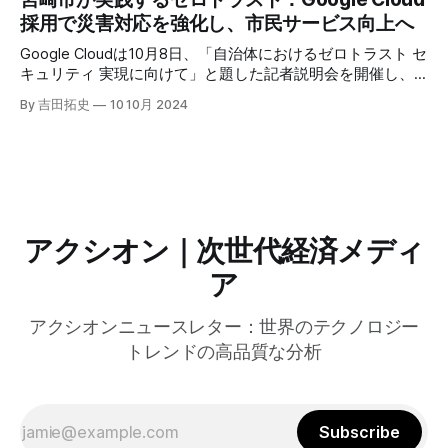
にすると説明した。さらに、コンプトンは、エッジコンピュ
採用で災害対応を強化し、市民サービス向上へ
ーティングの利点を活かしたパーソナライズや、エッジにお
けるGPUの経済性、セキュリティへの取り組みなど、Fastly
Google Cloudは10月8日、「自治体におけるゼロトラスト セ
のAI戦略について語った。
キュリティ 実現に向けて」と題した記者説明会を開催し、
自治体向けにゼロトラストセキュリティ導入を支援するプロ
By 吉田拓史
10 10月 2024
グラムを発表した。宮崎市の事例では、Google Workspace
やChrome Enterprise Premiumなどを導入し、災害時の情報
共有の効率化などに成功したようだ。
アクシオン｜次世代経済メディ
ア
アクシオンニュースレター：世界のテクノロジー
トレンドの高品質な分析
Subscribe