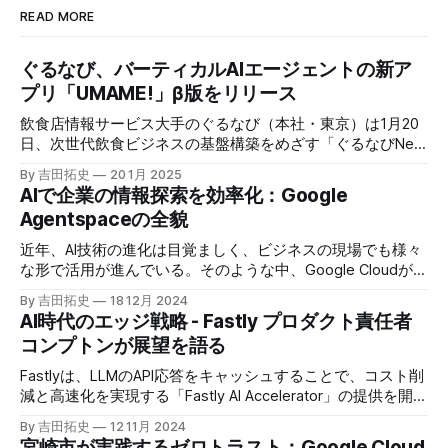
READ MORE
ぐるなび、バーティカルAIエージェントの新ア
プリ「UMAME!」β版をリリース
飲食店情報サービス大手のぐるなび（本社・東京）は1月20
日、次世代飲食ビジネスの基盤構築をめざす「ぐるなびNext
プロジェクト」の初成果として、新たな飲食店探索アプリ
By 吉田拓史
20 1月 2025
「UMAME!（うまみー！）」のβ版を公開した。
AIで企業の情報探索を効率化：Google
Agentspaceの全貌
近年、AI技術の進化は目覚ましく、ビジネスの現場でも様々
な形で活用が進んでいる。そのような中、Google Cloudが新
たに発表したGoogle Agentspaceは、いま注目を集めるAIエ
By 吉田拓史
18 12月 2024
ージェントがエンタープライズITを大きく変革する予兆と言
AI時代のエッジ戦略 - Fastly プロダクト責任者
えるだろう。
コンプトンが展望を語る
Fastlyは、LLMのAPI応答をキャッシュすることで、コスト削
減と高速化を実現する「Fastly AI Accelerator」の提供を開始
した。キップ・コンプトン最高プロダクト責任者（CPO）
By 吉田拓史
12 11月 2024
は、類似した質問への応答を再利用し、効率的な処理を可能
宮崎市が実践するゼロトラスト：Google Cloud