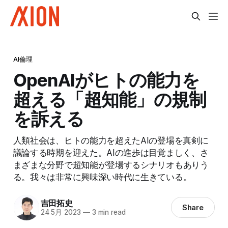
AI倫理
OpenAIがヒトの能力を
超える「超知能」の規制
を訴える
人類社会は、ヒトの能力を超えたAIの登場を真剣に
議論する時期を迎えた。AIの進歩は目覚ましく、さ
まざまな分野で超知能が登場するシナリオもありう
る。我々は非常に興味深い時代に生きている。
吉田拓史
Share
24 5月 2023
—
3 min read