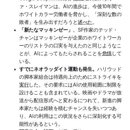
ァ・スレイマンは、AIの進歩は、今後10年間で
ホワイトカラー労働者を脅かし、「深刻な数の
敗者」を生み出すだろうと
述べた
。
「新たなマッキンゼー」
。SF作家のテッド・
チャンはマッキンゼーが企業のホワイトワーカ
ーのリストラの口実を与えたのと同じようなこ
とが、AIによってもたらされることを
危惧
して
いる。
すでにネオラッダイト運動も発生。
ハリウッド
の脚本家組合は待遇向上のためにストライキを
実行
した。その要求にはAIの使用範囲に制限を
設けることも含まれている。映画やドラマが放
送から配信形式へと変わるにつれて、新進の脚
本家たちは経験を積むチャンスを失いつつあ
り、AIの利用はこの状況をさらに深刻化する可
能性があるという。