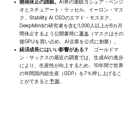
開発休止の請願。
AI界の重鎮ヨシュア・ベンジ
オとスチュアート・ラッセル、イーロン・マス
ク、Stability AI CEOのエマド・モスタク、
DeepMindの研究者を含む1,000人以上が6カ月
間休止するよう公開書簡に
署名
（マスクはその
後GPUを買い占め、AI企業を公式に創業）。
経済成長にはいい影響がある？
ゴールドマ
ン・サックスの最近の調査では、生成AIの進歩
により、生産性が向上するため、10年間で世界
の年間国内総生産（GDP）を7％押し上げるこ
とができると
予測
。