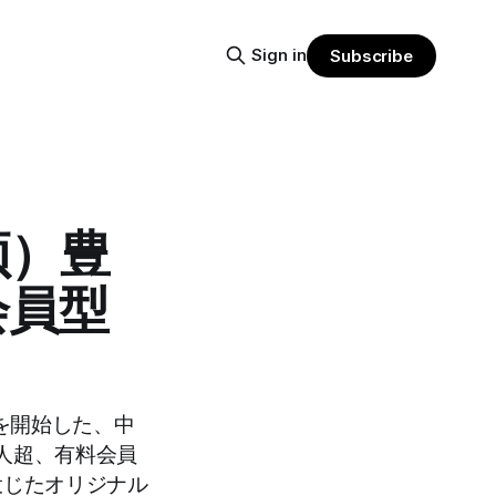
Sign in
Subscribe
频）豊
会員型
を開始した、中
億人超、有料会員
投じたオリジナル