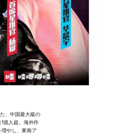
した、中国最大級の
は1億人超。海外作
を増やし、東南ア