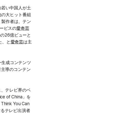
もの若い中国人が土
他の大ヒット番組
。製作者は、テン
サービスの
愛奇芸
めの26億ビューと
た、と
愛奇芸
は主
ー生成コンテンツ
者主導のコンテン
じ、テレビ界のベ
f China」を
nk You Can
とするテレビ出演者