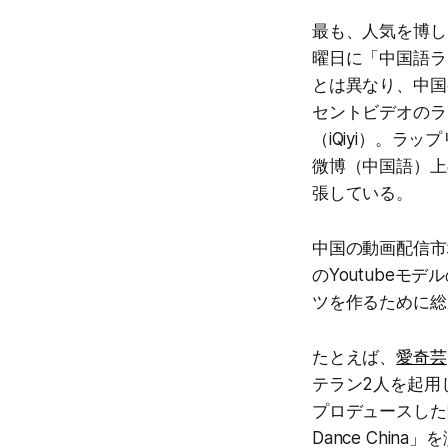
最も、人気を博した
曜日に「中国語ラ
とは異なり、中国
セントビデオのラ
（iQiyi）。ラ
微博（中国語）上
張している。
中国の動画配信市
のYoutube
ツを作るために総
たとえば、
愛奇芸
テラン2人を起用した
プロデュースした陳偉
Dance Chi