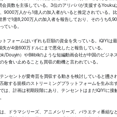
月間会員数を主張している。3位のアリババが支援するYouk
9000万人から1億人の加入者がいると推定されている。比較の
界で1億8,200万人の加入者を報告しており、そのうち6,9
っている。
ットフォームはいずれも巨額の資金を失っている。iQIYIは最
損失が4億600万ドルにまで悪化したと報告している。
ikTok/Douyin）やBilibiliのような短編動画会社が中国の
のを食い止めることも買収の動機と言われている。
は、テンセントが愛奇芸を買収する動きを検討していると
噂
さ
lixに匹敵する規模のストリーミングプラットフォームを生み出
では、計画は初期段階にあり、テンセントはまだiQIYIに接
。
は、ドラマシリーズ、アニメシリーズ、バラエティ番組な