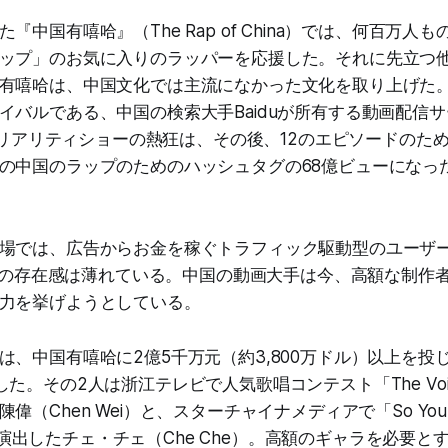
『中国有嘻哈』（The Rap of China）では、何百万人
ップ」のお気に入りのラッパーを応援した。それに先立つ
有嘻哈は、中国文化では主流になかった文化を取り上げた
イバルである、中国の検索大手Baiduが所有する動画配信
ップリアリティショーの熱狂は、その後、12のエピソードのた
の中国のラップのためのハッシュタグの68億ビューになっ
場では、広告からお金を稼ぐトラフィック駆動型のユーザ
モデルの存在感は薄れている。中国の動画大手は今、高額な制作
力を挙げようとしている。
は、中国有嘻哈に2億5千万元（約3,800万ドル）以上を投
。その2人は浙江テレビで人気歌唱コンテスト「The Voice o
（Chen Wei）と、スターチャイナメディアで「So You Thi
na」を演出したチェ・チェ（Che Che）。高額のギャラを必要