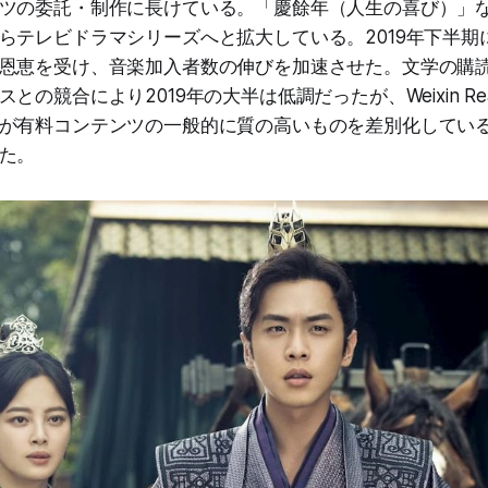
ツの委託・制作に長けている。「慶餘年（人生の喜び）」な
らテレビドラマシリーズへと拡大している。2019年下半期
恩恵を受け、音楽加入者数の伸びを加速させた。文学の購
との競合により2019年の大半は低調だったが、Weixin Re
が有料コンテンツの一般的に質の高いものを差別化してい
た。