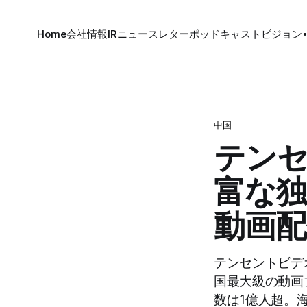
Home
会社情報
IR
ニュースレター
ポッドキャスト
ビジョン
中国
テン
富な
動画配
テンセントビデ
国最大級の動画
数は1億人超。