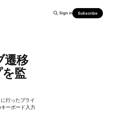
Sign in
Subscribe
ブ遷移
プを監
独自に行ったプライ
てのキーボード入力