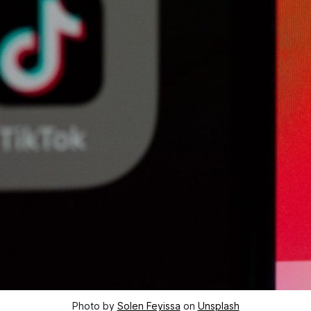
Photo by
Solen Feyissa
on
Unsplash