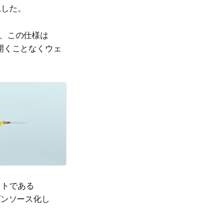
見した。
り、この仕様は
を開くことなくウェ
イトである
ープンソース化し