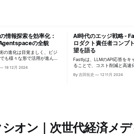
業の情報探索を効率化：
AI時代のエッジ戦略 - Fas
 Agentspaceの全貌
ロダクト責任者コンプ
望を語る
技術の進化は目覚ましく、ビジ
場でも様々な形で活用が進んで
Fastlyは、LLMのAPI応答を
うな中、Google Cloudが新
ることで、コスト削減と高速
18 12月 2024
oogle Agentspaceは、い
る「Fastly AI Accelerato
By 吉田拓史
12 11月 2024
めるAIエージェントがエンタ
した。キップ・コンプトン最
ITを大きく変革する予兆と言
ト責任者（CPO）は、類似し
う。
応答を再利用し、効率的な処
すると説明した。さらに、コ
は、エッジコンピューティン
活かしたパーソナライズや、
けるGPUの経済性、セキュリ
り組みなど、FastlyのAI戦
クシオン｜次世代経済メデ
た。