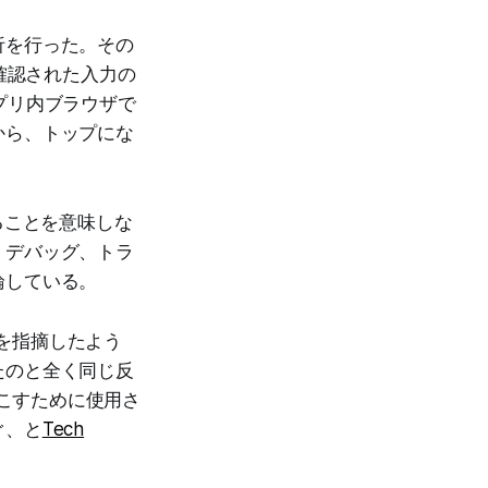
析を行った。その
確認された入力の
プリ内ブラウザで
から、トップにな
いることを意味しな
、デバッグ、トラ
論している。
ドを指摘したよう
たのと全く同じ反
き起こすために使用さ
ぐ、と
Tech