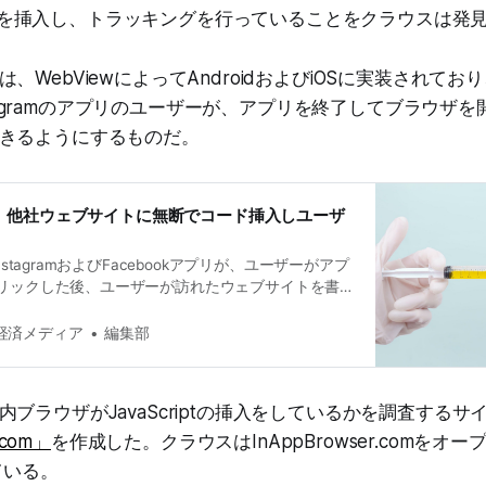
tコードを挿入し、トラッキングを行っていることをクラウスは発
、WebViewによってAndroidおよびiOSに実装されてお
Instagramのアプリのユーザーが、アプリを終了してブラウザ
きるようにするものだ。
ram、他社ウェブサイトに無断でコード挿入しユーザ
nstagramおよびFacebookアプリが、ユーザーがアプ
リックした後、ユーザーが訪れたウェブサイトを書
の行動をトラッキング（追跡）していたことが、元
ニアの調査により明らかになった。
経済メディア
編集部
ブラウザがJavaScriptの挿入をしているかを調査するサ
.com」
を作成した。クラウスはInAppBrowser.comをオ
ている。