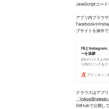
JavaScrip
アプリ内ブラウザは
Facebookや
ブサイトを操作で
FBとInstag
ーを追跡
iOSデバイス上のI
リ内のリンクをク
き換え、ウェブで
Googleエンジ
アクシオン｜
クラウスはアプリ内
「InAppBrowser
GitHubで公開し