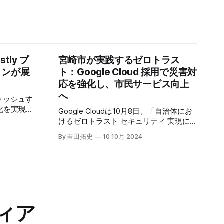
tly プ
宮崎市が実践するゼロトラス
トンが展
ト：Google Cloud 採用で災害対
応を強化し、市民サービス向上
へ
キャッシュす
化を実現す
Google Cloudは10月8日、「自治体にお
r」の提供を開始
けるゼロトラスト セキュリティ 実現に
高プロダク
向けて」と題した記者説明会を開催し、
By 吉田拓史
10 10月 2024
た質問への
自治体向けにゼロトラストセキュリティ
理を可能に
導入を支援するプログラムを発表した。
ンプトン
宮崎市の事例では、Google Workspace
グの利点を
やChrome Enterprise Premiumなどを導
エッジにお
入し、災害時の情報共有の効率化などに
ティへの取
成功したようだ。
略について語っ
ィア