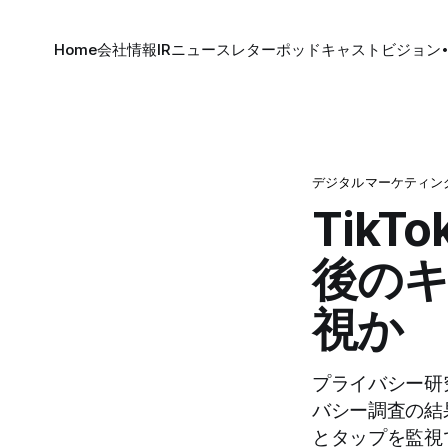
Home
会社情報
IR
ニュースレター
ポッドキャスト
ビジョン
デジタルマーケティン
Tik
後の
視か
プライバシー研究
バシー調査の結果
とタップを監視