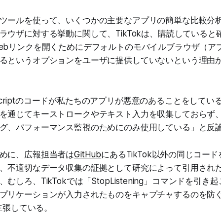
ツールを使って、いくつかの主要なアプリの簡単な比較分
ラウザに対する挙動に関して、TikTokは、購読していると
ebリンクを開くためにデフォルトのモバイルブラウザ（ア
るというオプションをユーザに提供していないという理由
avaScriptのコードが私たちのアプリが悪意のあることをして
を通じてキーストロークやテキスト入力を収集しておらず
グ、パフォーマンス監視のためにのみ使用している」と反
めに、広報担当者は
GitHub
にあるTikTok以外の同じコー
、不適切なデータ収集の証拠として研究によって引用され
むしろ、TikTokでは「StopListening」コマンドを引
プリケーションが入力されたものをキャプチャするのを防
主張している。