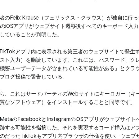
のFelix Krause（フェリックス・クラウス）が独自に
TokのiOSアプリがウェブサイト遷移後すべてのキーボード入
していることが判明した。
OSは、TikTokアプリ内に表示される第三者のウェブサイトで発
スト入力）を購読しています。これには、パスワード、ク
機密ユーザーデータが含まれている可能性がある」とクラ
ブログ投稿
で警告している。
ら、これはサードパーティのWebサイトにキーロガー（キ
質なソフトウェア）をインストールすることと同等です」
taのFacebookとInstagramのiOSアプリがウェブサ
跡する可能性を
指摘
した。それを実現するコード挿入はア
のだったTikTokもアプリ内ブラウザの仕様を使い、ウェブ