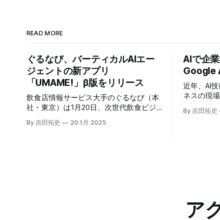
READ MORE
ぐるなび、バーティカルAIエー
AIで企
ジェントの新アプリ
Google
「UMAME!」β版をリリース
近年、AI
ネスの現
飲食店情報サービス大手のぐるなび（本
いる。そのよ
社・東京）は1月20日、次世代飲食ビジ
By 吉田拓史
たに発表したG
ネスの基盤構築をめざす「ぐるなびNext
By 吉田拓史
20 1月 2025
ま注目を集
プロジェクト」の初成果として、新たな
ープライズ
飲食店探索アプリ「UMAME!（うまみ
えるだろ
ー！）」のβ版を公開した。
ア