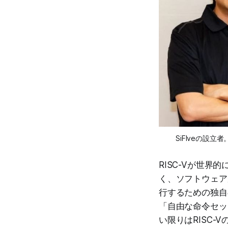
SiFIveの設立者。Yun
RISC-Vが世界
く、ソフトウェア
行するための独自
「自由な命令セッ
い限りはRISC