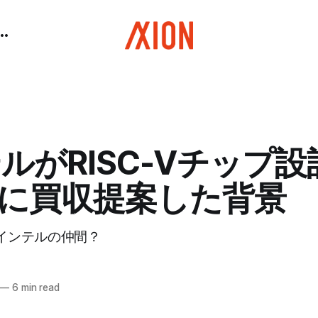
ルがRISC-Vチップ設
iveに買収提案した背景
はインテルの仲間？
—
6 min read