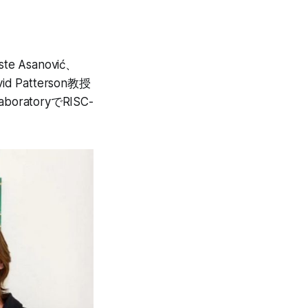
Asanović、
 Patterson教授
ratoryでRISC-