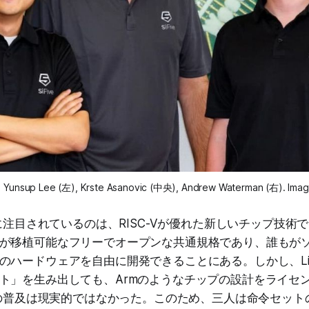
sup Lee (左), Krste Asanovic (中央), Andrew Waterman (右). Image 
的に注目されているのは、RISC-Vが優れた新しいチップ技術
が移植可能なフリーでオープンな共通規格であり、誰もが
のハードウェアを自由に開発できることにある。しかし、Li
ト」を生み出しても、Armのようなチップの設計をライセ
-Vの普及は現実的ではなかった。このため、三人は命令セッ