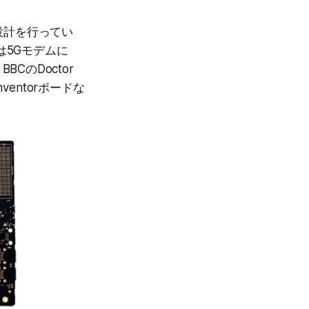
の設計を行ってい
社は5Gモデムに
BBCのDoctor
entorボードな