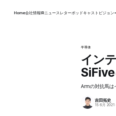
Home
会社情報
IR
ニュースレター
ポッドキャスト
ビジョン
半導体
インテ
SiF
Armの対抗馬
吉田拓史
15 6月 2021