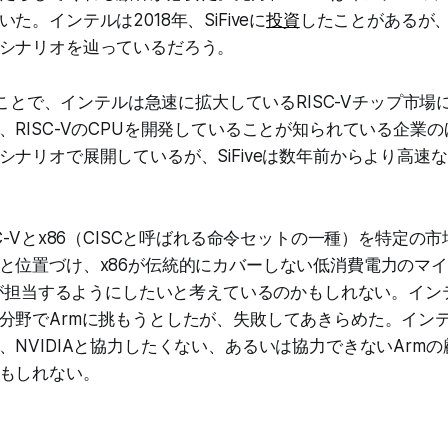
いた。インテルは2018年、SiFiveに
投資
したことがあるが
シナリオを辿っているだろう。
することで、インテルは急速に拡大しているRISC-Vチップ市
、RISC-VのCPUを開発していることが知られている企業
シナリオで展開しているが、SiFiveは数年前からより高速な
C-Vとx86（CISCと呼ばれる命令セットの一種）を特定の
と位置づけ、x86が伝統的にカバーしない低消費電力のマ
-Vが担当するようにしたいと考えているのかもしれない。イ
分野でArmに挑もうとしたが、失敗してあきらめた。イン
、NVIDIAと協力したくない、あるいは協力できないArm
もしれない。