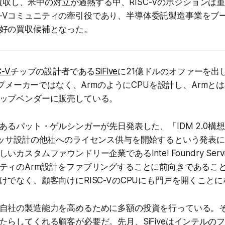
mを買収し、米中の対立が過熱する中、RISC-Vのポジション
RISC-Vコミュニティの牽引役であり、半導体委託製造事業を
好の買収候補となった。
C-V
チップの設計者である
SiFive
に21億ドルのオファーを出
チップメーカーではなく、ArmのようにCPUを設計し、Arm
ップベンダーに販売している。
であるパット・ゲルシンガーが先日発表した、「IDM 2.0構
セッサ設計の他社へのライセンス供与を開始するという発表
カスタムファウンドリー企業であるIntel Foundry Servi
ティのArm設計をファブリングすることに前向きであるこ
けでなく、顧客向けにRISC-VのCPUにも門戸を開くこと
自社の製造能力を高めるために多額の投資を行っている。
たらしてくれる顧客が必要だ。先月、SiFiveはインテルの