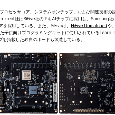
ISC-Vプロセッサコア、システムオンチップ、および関連技術
torrent社はSiFive社のIPをAIチップに採用し、Samsung
Uコアを採用している。また、SiFiveは、
HiFive Unmatched
や、
た子供向けプログラミングキットに使用されているLearn Inv
チップを搭載した独自のボードも製造している。