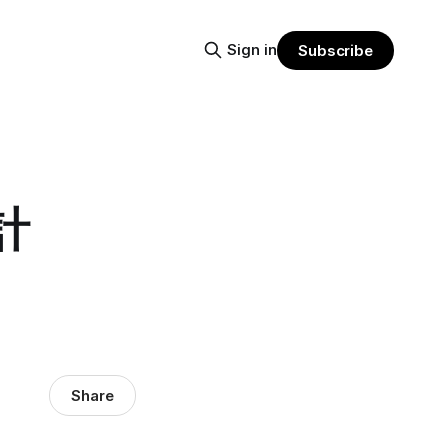
Sign in
Subscribe
計
Share