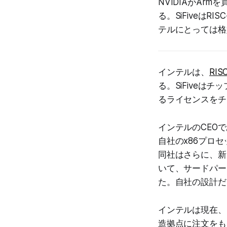
NVIDIAがAr
る。SiFiveは
テルにとっては格
インテルは、
RIS
る。SiFiveは
るライセンスをチ
インテルのCEO
自社のx86プロ
同社はさらに、新しい
いて、サードパー
た。自社の設計だ
インテルは現在、
造拠点に注文をも