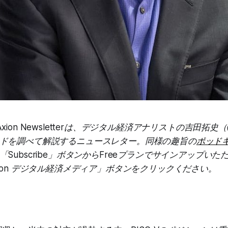
ion Newsletterは、デジタル経済アナリストの吉田拓史（@ta
ドを調べて解説するニュースレター。同様の趣旨の
ポッド
Subscribe」ボタンからFreeプランでサインアップい
to Axion デジタル経済メディア」ボタンをクリックください。