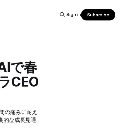
Sign in
Subscribe
AIで春
ラCEO
年間の痛みに耐え
期的な成長見通