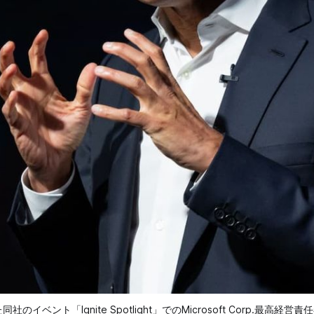
ント「Ignite Spotlight」でのMicrosoft Corp.最高経営責任者の