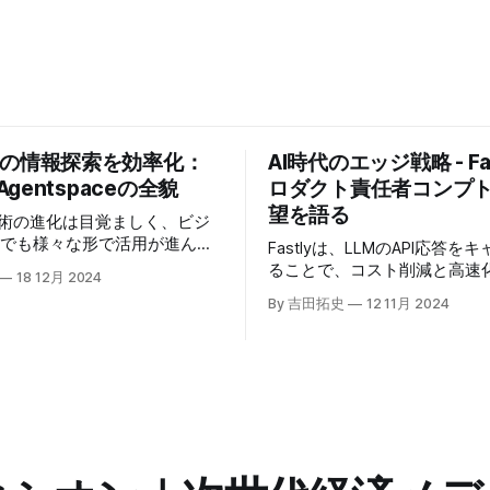
業の情報探索を効率化：
AI時代のエッジ戦略 - Fas
 Agentspaceの全貌
ロダクト責任者コンプ
望を語る
技術の進化は目覚ましく、ビジ
場でも様々な形で活用が進んで
Fastlyは、LLMのAPI応答を
うな中、Google Cloudが新
ることで、コスト削減と高速
18 12月 2024
oogle Agentspaceは、い
る「Fastly AI Accelerato
By 吉田拓史
12 11月 2024
めるAIエージェントがエンタ
した。キップ・コンプトン最
ITを大きく変革する予兆と言
ト責任者（CPO）は、類似し
う。
応答を再利用し、効率的な処
すると説明した。さらに、コ
は、エッジコンピューティン
活かしたパーソナライズや、
けるGPUの経済性、セキュリ
り組みなど、FastlyのAI戦
た。