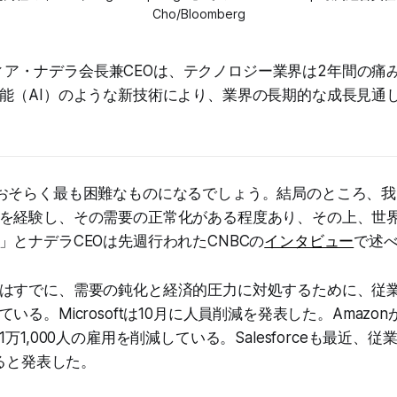
Cho/Bloomberg
のサティア・ナデラ会長兼CEOは、テクノロジー業界は2年間の
能（AI）のような新技術により、業界の長期的な成長見通
おそらく最も困難なものになるでしょう。結局のところ、
を経験し、その需要の正常化がある程度あり、その上、世
」とナデラCEOは先週行われたCNBCの
インタビュー
で述
はすでに、需要の鈍化と経済的圧力に対処するために、従
る。Microsoftは10月に人員削減を発表した。Amazonが
rmsが1万1,000人の雇用を削減している。Salesforceも最近、
すると発表した。