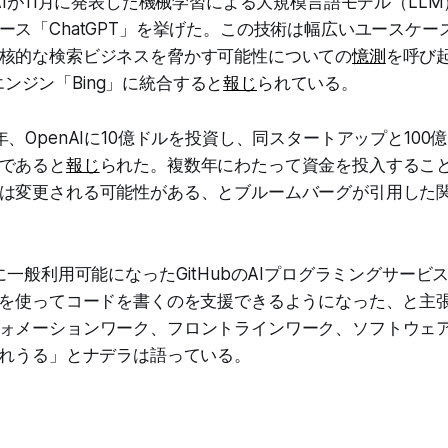
nAIが11月に発表した機械学習による大規模言語モデル（LL
ース「ChatGPT」を挙げた。この技術は幅広いユースケー
核的な検索ビジネスを脅かす可能性についての
憶測
を呼び
検索エンジン「Bing」に統合すると
報じ
られている。
2019年、OpenAIに10億ドルを投資し、同スタートアップと1
であると
報じ
られた。複数年にわたって資金を投入するこ
は変更される可能性がある、とブルームバーグが引用した
に一般利用可能になったGitHubのAIプログラミングサービス「C
Iを使ってコードを書くのを支援できるようになった、と主
ォメーションワーク、フロントラインワーク、ソフトウェ
されうる」とナデラは語っている。