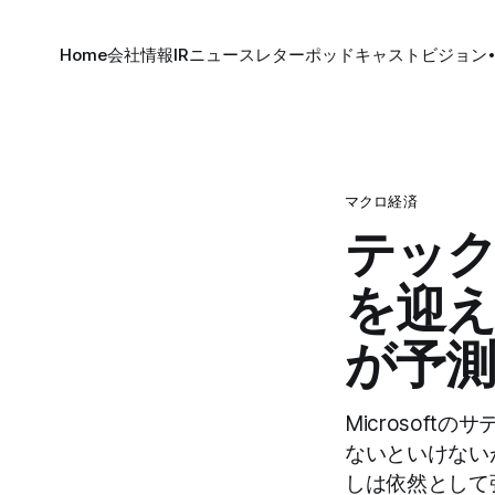
Home
会社情報
IR
ニュースレター
ポッドキャスト
ビジョン
マクロ経済
テック
を迎え
が予測
Microsof
ないといけない
しは依然として