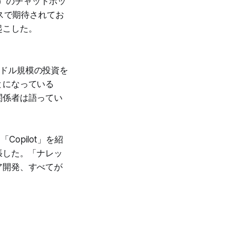
M）のチャットボッ
スで期待されてお
起こした。
00億ドル規模の投資を
とになっている
関係者は語ってい
opilot」を紹
張した。「ナレッ
ア開発、すべてが