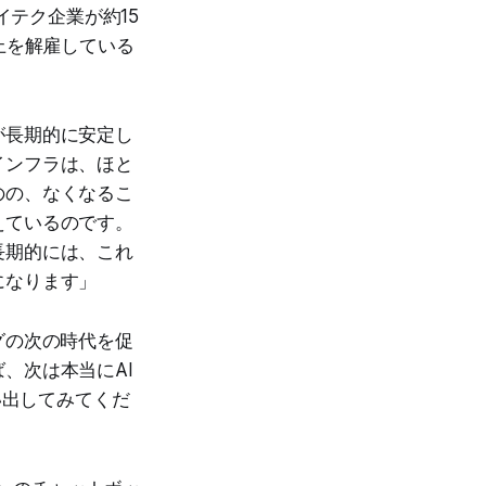
イテク企業が約15
以上を解雇している
が長期的に安定し
インフラは、ほと
のの、なくなるこ
えているのです。
長期的には、これ
になります」
グの次の時代を促
、次は本当にAI
い出してみてくだ