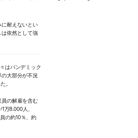
痛みに耐えないとい
しは依然として強
我々はパンデミック
界の大部分が不況
べた。
業員の解雇を含む
1万8.000人、
従業員の約10％、約