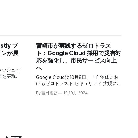
tly プ
宮崎市が実践するゼロトラス
トンが展
ト：Google Cloud 採用で災害対
応を強化し、市民サービス向上
へ
キャッシュす
化を実現す
Google Cloudは10月8日、「自治体にお
r」の提供を開始
けるゼロトラスト セキュリティ 実現に
高プロダク
向けて」と題した記者説明会を開催し、
By 吉田拓史
10 10月 2024
た質問への
自治体向けにゼロトラストセキュリティ
理を可能に
導入を支援するプログラムを発表した。
ンプトン
宮崎市の事例では、Google Workspace
グの利点を
やChrome Enterprise Premiumなどを導
エッジにお
入し、災害時の情報共有の効率化などに
ティへの取
成功したようだ。
略について語っ