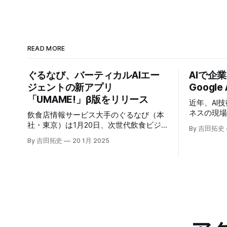
READ MORE
ぐるなび、バーティカルAIエー
AIで企
ジェントの新アプリ
Google
「UMAME!」β版をリリース
近年、AI
ネスの現
飲食店情報サービス大手のぐるなび（本
いる。そのよ
社・東京）は1月20日、次世代飲食ビジ
By 吉田拓史
たに発表したG
ネスの基盤構築をめざす「ぐるなびNext
By 吉田拓史
20 1月 2025
ま注目を集
プロジェクト」の初成果として、新たな
ープライズ
飲食店探索アプリ「UMAME!（うまみ
えるだろ
ー！）」のβ版を公開した。