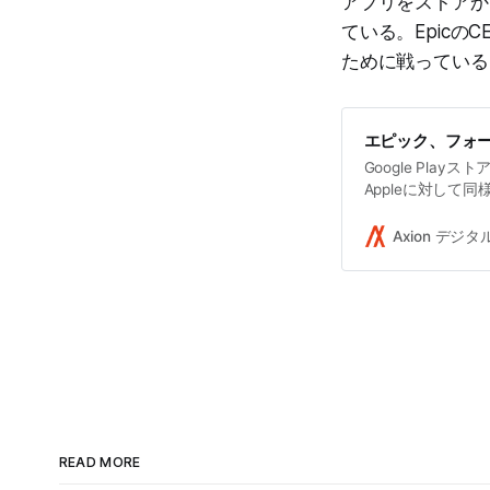
アプリをストアか
ている。Epic
ために戦っている
エピック、フォ
Google Playス
Appleに対して同
止法違反の疑いでG
Axion デジ
READ MORE