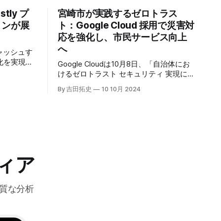
tly プ
宮崎市が実践するゼロトラス
トンが展
ト：Google Cloud 採用で災害対
応を強化し、市民サービス向上
へ
キャッシュす
化を実現す
Google Cloudは10月8日、「自治体にお
r」の提供を開始
けるゼロトラスト セキュリティ 実現に
高プロダク
向けて」と題した記者説明会を開催し、
By 吉田拓史
10 10月 2024
た質問への
自治体向けにゼロトラストセキュリティ
理を可能に
導入を支援するプログラムを発表した。
ンプトン
宮崎市の事例では、Google Workspace
グの利点を
やChrome Enterprise Premiumなどを導
エッジにお
入し、災害時の情報共有の効率化などに
ティへの取
成功したようだ。
略について語っ
ィア
質な分析