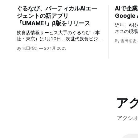
ぐるなび、バーティカルAIエー
AIで企
ジェントの新アプリ
Google
「UMAME!」β版をリリース
近年、AI
ネスの現
飲食店情報サービス大手のぐるなび（本
いる。そのよ
社・東京）は1月20日、次世代飲食ビジ
By 吉田拓史
たに発表したG
ネスの基盤構築をめざす「ぐるなびNext
By 吉田拓史
20 1月 2025
ま注目を集
プロジェクト」の初成果として、新たな
ープライズ
飲食店探索アプリ「UMAME!（うまみ
えるだろ
ー！）」のβ版を公開した。
ア
アクシ