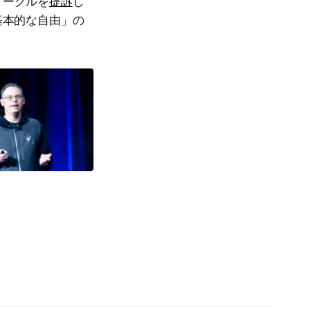
グーグルを
提訴
し
基本的な自由」の