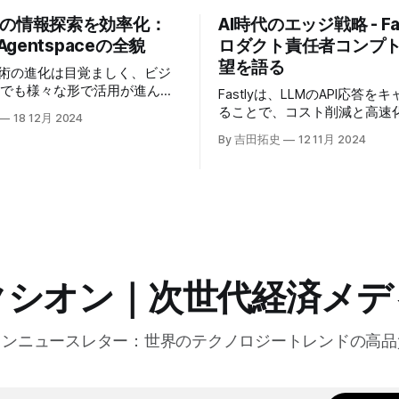
業の情報探索を効率化：
AI時代のエッジ戦略 - Fas
 Agentspaceの全貌
ロダクト責任者コンプ
望を語る
技術の進化は目覚ましく、ビジ
場でも様々な形で活用が進んで
Fastlyは、LLMのAPI応答を
うな中、Google Cloudが新
ることで、コスト削減と高速
18 12月 2024
oogle Agentspaceは、い
る「Fastly AI Accelerato
By 吉田拓史
12 11月 2024
めるAIエージェントがエンタ
した。キップ・コンプトン最
ITを大きく変革する予兆と言
ト責任者（CPO）は、類似し
う。
応答を再利用し、効率的な処
すると説明した。さらに、コ
は、エッジコンピューティン
活かしたパーソナライズや、
けるGPUの経済性、セキュリ
り組みなど、FastlyのAI戦
クシオン｜次世代経済メデ
た。
オンニュースレター：世界のテクノロジートレンドの高品