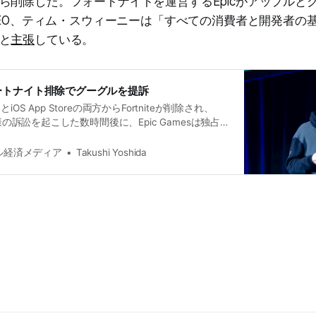
ら削除した。フォートナイトを運営するEpicがアップルと
のCEO、ティム・スウィーニーは「すべての消費者と開発者の
と
主張
している。
ートナイト排除でグーグルを提訴
トアとiOS App Storeの両方からFortniteが削除され、
様の訴訟を起こした数時間後に、Epic Gamesは独占禁
oogleを提訴した。
タル経済メディア
Takushi Yoshida