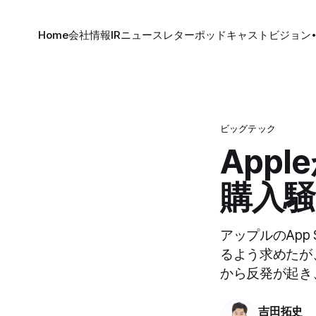
Home
会社情報
IR
ニュースレター
ポッドキャスト
ビジョン
ビッグテック
App
購入騒
アップルのApp
るよう求めたが
から反発が起き
吉田拓史