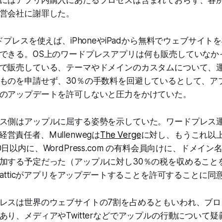
営会社に謝罪した。
ドプレスを使えば、iPhoneやiPadから無料でウェブサイ
できる。OS上のワードプレスアプリは何も販売していなか
で販売している、テーマやドメインのカスタムについて、
ものを申請せず、30％の手数料を回避しているとして、ア
のアップデートを許可しないと圧力をかけていた。
ス側はアップルに屈する姿勢を示していた。ワードプレス
最高経営責任者、Mullenwegは
The Verge
に対し、もうこれ以
日以内に、WordPress.com の有料会員向けに、ドメイ
加する予定だった（アップルに対し30％の税を収めること
matticがアプリをアップデートすることを許可することに同
レスは世界のウェブサイトの7割を占めるともいわれ、ブロ
あり、メディアやTwitterなどでアップルの行動について