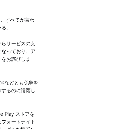
は、すべてが言わ
いる。
からサービスの支
となっており、ア
とをお詫びしま
ebookなどとも係争を
加するのに躊躇し
 Play ストアを
はフォートナイト