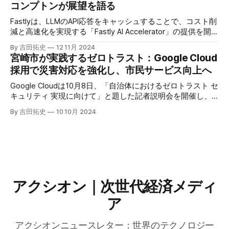
コンプトンが展望を語る
Fastlyは、LLMのAPI応答をキャッシュすることで、コスト削
減と高速化を実現する「Fastly AI Accelerator」の提供を開始
した。キップ・コンプトン最高プロダクト責任者（CPO）
By 吉田拓史
12 11月 2024
は、類似した質問への応答を再利用し、効率的な処理を可能
宮崎市が実践するゼロトラスト：Google Cloud
にすると説明した。さらに、コンプトンは、エッジコンピュ
採用で災害対応を強化し、市民サービス向上へ
ーティングの利点を活かしたパーソナライズや、エッジにお
けるGPUの経済性、セキュリティへの取り組みなど、Fastly
Google Cloudは10月8日、「自治体におけるゼロトラスト セ
のAI戦略について語った。
キュリティ 実現に向けて」と題した記者説明会を開催し、
自治体向けにゼロトラストセキュリティ導入を支援するプロ
By 吉田拓史
10 10月 2024
グラムを発表した。宮崎市の事例では、Google Workspace
やChrome Enterprise Premiumなどを導入し、災害時の情報
共有の効率化などに成功したようだ。
アクシオン｜次世代経済メディ
ア
アクシオンニュースレター：世界のテクノロジー