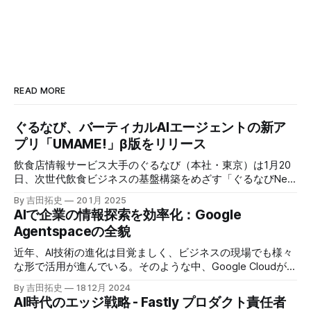
立案者が主要読者。運営の持続可能
性を担保するため支援を募っていま
す。
READ MORE
ぐるなび、バーティカルAIエージェントの新ア
プリ「UMAME!」β版をリリース
飲食店情報サービス大手のぐるなび（本社・東京）は1月20
日、次世代飲食ビジネスの基盤構築をめざす「ぐるなびNext
プロジェクト」の初成果として、新たな飲食店探索アプリ
By 吉田拓史
20 1月 2025
「UMAME!（うまみー！）」のβ版を公開した。
AIで企業の情報探索を効率化：Google
Agentspaceの全貌
近年、AI技術の進化は目覚ましく、ビジネスの現場でも様々
な形で活用が進んでいる。そのような中、Google Cloudが新
たに発表したGoogle Agentspaceは、いま注目を集めるAIエ
By 吉田拓史
18 12月 2024
ージェントがエンタープライズITを大きく変革する予兆と言
AI時代のエッジ戦略 - Fastly プロダクト責任者
えるだろう。