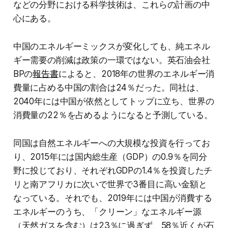
などの分野における科学技術は、これらの計画の中
心にある。
中国のエネルギーミックスが変化しても、純エネル
ギー需要の削減は政策の一環ではない。英石油会社
BPの
報告書
によると、2018年の世界のエネルギー消
費量に占める中国の割合は24％だった。同社は、
2040年には中国が依然としてトップに立ち、世界の
消費量の22％を占めるようになると予測している。
同国は自然エネルギーへの大規模な投資を行ってお
り、2015年には国内総生産（GDP）の0.9％を同分
野に投じており、それぞれGDPの1.4％を投資したチ
リと南アフリカに次いで世界で3番目に高い金額と
なっている。それでも、2019年には中国が消費する
エネルギーのうち、「クリーン」なエネルギー源
（天然ガスを含む）は23％に過ぎず、58％近くが石