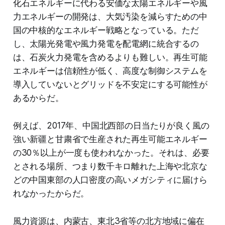
化石エネルギーに代わる安価な太陽エネルギーや風
力エネルギーの開発は、大気汚染を減らすための中
国の中核的なエネルギー戦略となっている。ただ
し、太陽光発電や風力発電を配電網に統合するの
は、石炭火力発電を含めるよりも難しい。再生可能
エネルギーは信頼性が低く、高度な制御システムを
導入していないとグリッドを不安定にする可能性が
あるからだ。
例えば、2017年、中国北西部の日当たりが良く風の
強い新疆と甘粛省で生産された再生可能エネルギー
の30％以上が一度も使われなかった。それは、必要
とされる場所、つまり数千キロ離れた上海や北京な
どの中国東部の人口密度の高いメガシティに届けら
れなかったからだ。
風力資源は、内蒙古、東北3省等の北方地域に偏在