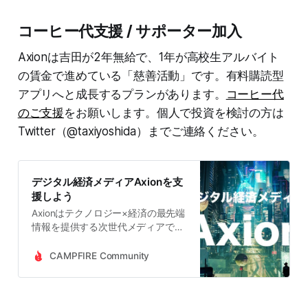
コーヒー代支援 / サポーター加入
Axionは吉田が2年無給で、1年が高校生アルバイト
の賃金で進めている「慈善活動」です。有料購読型
アプリへと成長するプランがあります。
コーヒー代
のご支援
をお願いします。個人で投資を検討の方は
Twitter（@taxiyoshida）までご連絡ください。
デジタル経済メディアAxionを支
援しよう
Axionはテクノロジー×経済の最先端
情報を提供する次世代メディアで
す。経験豊富なプロによる徹底的な
調査と分析によって信頼度の高い情
CAMPFIRE Community
報を提供しています。投資家、金融
業界人、スタートアップ関係者、テ
クノロジー企業にお勤めの方、政策