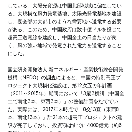
している。太陽光資源は中国北部地域に偏在してい
る。大規模な風力発電基地、太陽光発電基地を建設
し、宴会部の大都市のような需要地へ送電する必要
がある。このため、中国政府は数十億ドルを投じて
超高圧送電線を建設し、中国全土の日当たりが良
く、風の強い地域で発電された電力を送電すること
にした。
国立研究開発法人 新エネルギー・産業技術総合開発
機構（NEDO）の
調査
によると、中国の特別高圧プ
ロジェクト大規模化建設は、第12次五カ年計画
（2011～2015年）期間において「3縦3横網（中国全
土で南北3本、東西3本）」の整備計画をたててい
た。実際には、2017年末時点で「8交13直（東西8
本、南北13本）」計21本の超高圧プロジェクトの建
設が完了しており、投資額はすでに4000億元（約6