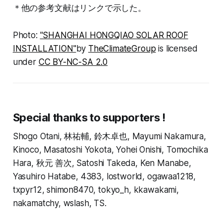
＊他の参考文献はリンクで示した。
Photo:
"SHANGHAI HONGQIAO SOLAR ROOF
INSTALLATION"
by
TheClimateGroup
is licensed
under
CC BY-NC-SA 2.0
Special thanks to supporters !
Shogo Otani, 林祐輔, 鈴木卓也, Mayumi Nakamura,
Kinoco, Masatoshi Yokota, Yohei Onishi, Tomochika
Hara, 秋元 善次, Satoshi Takeda, Ken Manabe,
Yasuhiro Hatabe, 4383, lostworld, ogawaa1218,
txpyr12, shimon8470, tokyo_h, kkawakami,
nakamatchy, wslash, TS.