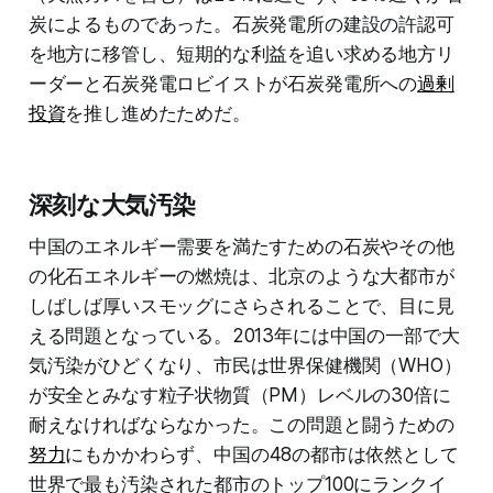
炭によるものであった。石炭発電所の建設の許認可
を地方に移管し、短期的な利益を追い求める地方リ
ーダーと石炭発電ロビイストが石炭発電所への
過剰
投資
を推し進めたためだ。
深刻な大気汚染
中国のエネルギー需要を満たすための石炭やその他
の化石エネルギーの燃焼は、北京のような大都市が
しばしば厚いスモッグにさらされることで、目に見
える問題となっている。2013年には中国の一部で大
気汚染がひどくなり、市民は世界保健機関（WHO）
が安全とみなす粒子状物質（PM）レベルの30倍に
耐えなければならなかった。この問題と闘うための
努力
にもかかわらず、中国の48の都市は依然として
世界で最も汚染された都市のトップ100にランクイ