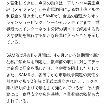
を強化してきた。今回の動きは、アリババや
美団点
評（メイツァン）
から市場濫用による数十億ドルの
制裁金を引き出したSAMRが、食品の配達からオン
ラインショッピング、ソーシャルメディアまで、世
界最大のインターネット分野の隅々まで網羅する膨
大な規制を施行する新たな段階に入ったことを示し
ている。
SAMRは過去11ヶ月間に、4ヶ月という短期間で新た
な独占禁止法を制定し、数年前の取引に対してテッ
ク企業に罰金を課したり、合併案を阻止したりして
きた。SAMRは、各省庁から市場競争問題の責任を
引き継ぐ形で3年前に正式に設立された。テック企
業の取り締まりで最もよく知られているが、その責
務には、食品安全や広告基準、企業登録の監督も含
まれている。