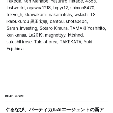
Takeda, Ken Manabe, Yasuhiro Hatabe, 4383,
lostworld, ogawaa1218, txpyr12, shimon8470,
tokyo_h, kkawakami, nakamatchy, wslash, TS,
ikebukurou 黒田太郎, bantou, shota0404,
Sarah_investing, Sotaro Kimura, TAMAKI Yoshihito,
kanikanaa, La2019, magnettyy, kttshnd,
satoshihirose, Tale of orca, TAKEKATA, Yuki
Fujishima.
READ MORE
ぐるなび、バーティカルAIエージェントの新ア