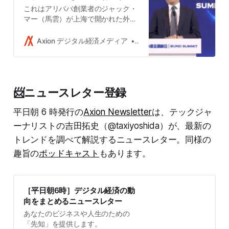
これはアリババ創業者のジャック・
マー（馬雲）が上海で開かれた外灘
金融峰会で行った講演の抄訳であ
る。サミットのテーマは「危機と機
Axion デジタル経済メディア
吉田拓史
会：新しい風景の中の新しい金融と
新しい経済」で、10月24日、マー氏
は、国連デジタル協力に関するハイ
レベルパネルの共同議長であり、国
📨ニュースレター登録
連持続可能な開発目標の提唱者とし
てスピーチを行った。
平日朝 6 時発行の
Axion Newsletter
は、テックジャ
ーナリストの吉田拓史（@taxiyoshida）が、最新の
トレンドを調べて解説するニュースレター。同様の
趣旨の
ポッドキャスト
もあります。
［平日朝6時］デジタル経済の動
向をまとめるニュースレター
あなたのビジネスや人生のための
「先知」を提供します。