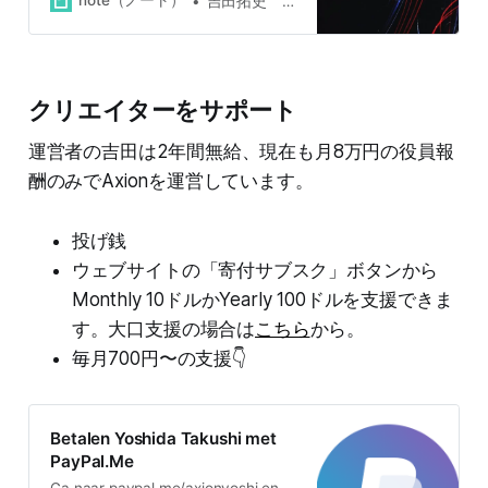
note（ノート）
吉田拓史 株式会社アクシオンテクノロジーズ代表取締役
下「アクシオン」）は、10月1日に
第2回公募を開始します。 今回の公
募では1口50万円で個人投資家の投
資を募ります。事前登録はこちらの
クリエイターをサポート
フォームから。登録いただいた方に
9月下旬から順次案内のメールを差
運営者の吉田は2年間無給、現在も月8万円の役員報
し上げます。そのメールによって交
渉・取引が開始されます（特に義務
酬のみでAxionを運営しています。
は生じません）。 【2021年10月】
(株)アクシオン個人投資家ラウンド
事前登録 登録を頂いた方には優先し
投げ銭
て投資ラウンドのご案内を行いま
ウェブサイトの「寄付サブスク」ボタンから
す。 forms.gle
Monthly 10ドルかYearly 100ドルを支援できま
す。大口支援の場合は
こちら
から。
毎月700円〜の支援👇
Betalen Yoshida Takushi met
PayPal.Me
Ga naar paypal.me/axionyoshi en