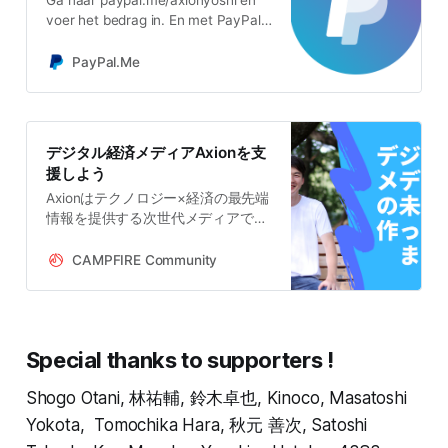
voer het bedrag in. En met PayPal
weet je zeker dat het gemakkelijk
en veiliger is. Heb je geen PayPal-
PayPal.Me
rekening? Geen probleem.
デジタル経済メディアAxionを支
援しよう
Axionはテクノロジー×経済の最先端
情報を提供する次世代メディアで
す。経験豊富なプロによる徹底的な
調査と分析によって信頼度の高い情
CAMPFIRE Community
報を提供しています。投資家、金融
業界人、スタートアップ関係者、テ
クノロジー企業にお勤めの方、政策
立案者が主要読者。運営の持続可能
Special thanks to supporters !
性を担保するため支援を募っていま
す。
Shogo Otani, 林祐輔, 鈴木卓也, Kinoco, Masatoshi
Yokota, Tomochika Hara, 秋元 善次, Satoshi