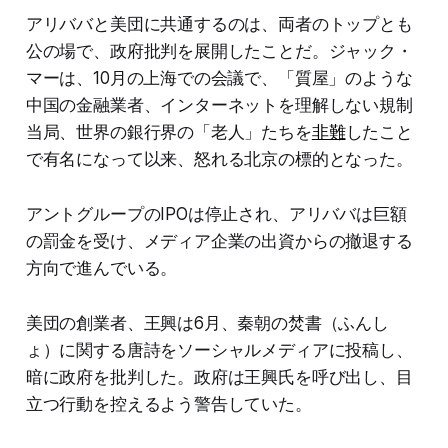
アリババと美団に共通するのは、両者のトップとも
公の場で、政府批判を展開したことだ。ジャック・
マーは、10月の上海での会議で、「質屋」のような
中国の金融業者、インターネットを理解しない規制
当局、世界の銀行界の「老人」たちを
非難
したこと
で有名になって以来、怒れる北京の標的となった。
アントグループのIPOは停止され、アリババは巨額
の罰金を受け、メディア企業の出資からの撤退する
方向で進んでいる。
美団の創業者、王興は6月、秦朝の焚書（ふんし
ょ）に関する唐詩をソーシャルメディアに投稿し、
暗に政府を批判した。政府は王興氏を呼び出し、目
立つ行動を控えるよう警告していた。