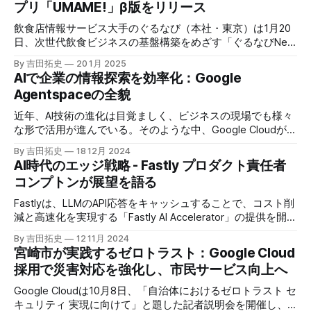
プリ「UMAME!」β版をリリース
飲食店情報サービス大手のぐるなび（本社・東京）は1月20
日、次世代飲食ビジネスの基盤構築をめざす「ぐるなびNext
プロジェクト」の初成果として、新たな飲食店探索アプリ
By 吉田拓史
20 1月 2025
「UMAME!（うまみー！）」のβ版を公開した。
AIで企業の情報探索を効率化：Google
Agentspaceの全貌
近年、AI技術の進化は目覚ましく、ビジネスの現場でも様々
な形で活用が進んでいる。そのような中、Google Cloudが新
たに発表したGoogle Agentspaceは、いま注目を集めるAIエ
By 吉田拓史
18 12月 2024
ージェントがエンタープライズITを大きく変革する予兆と言
AI時代のエッジ戦略 - Fastly プロダクト責任者
えるだろう。
コンプトンが展望を語る
Fastlyは、LLMのAPI応答をキャッシュすることで、コスト削
減と高速化を実現する「Fastly AI Accelerator」の提供を開始
した。キップ・コンプトン最高プロダクト責任者（CPO）
By 吉田拓史
12 11月 2024
は、類似した質問への応答を再利用し、効率的な処理を可能
宮崎市が実践するゼロトラスト：Google Cloud
にすると説明した。さらに、コンプトンは、エッジコンピュ
採用で災害対応を強化し、市民サービス向上へ
ーティングの利点を活かしたパーソナライズや、エッジにお
けるGPUの経済性、セキュリティへの取り組みなど、Fastly
Google Cloudは10月8日、「自治体におけるゼロトラスト セ
のAI戦略について語った。
キュリティ 実現に向けて」と題した記者説明会を開催し、