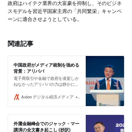
政府はハイテク業界の大富豪を抑制し、そのビジネ
スモデルを習近平国家主席の「共同繁栄」キャンペ
ーンに適合させようとしている。
関連記事
中国政府がメディア統制を強める
背景：アリババ
電子商取引や金融で政府を凌駕しか
ねなかったアリババの力は静かにメ
ディアにも浸透していた。業を煮や
した習近平政権は、アリババとジャ
Axion デジタル経済メディア
吉田拓史
ック・マーのメディアへの影響力を
摘もうとしている。
外灘金融峰会でのジャック・マー
講演の全文書き起こし (抄訳)