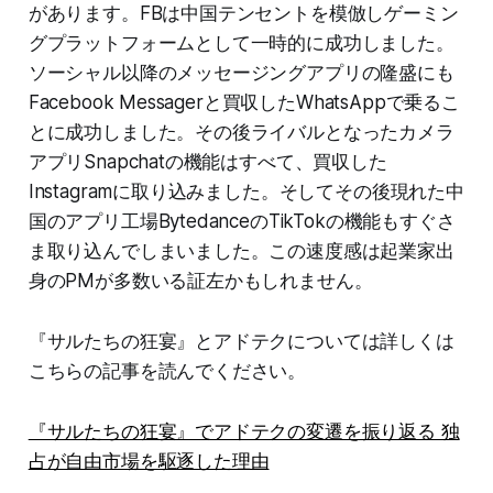
があります。FBは中国テンセントを模倣しゲーミン
グプラットフォームとして一時的に成功しました。
ソーシャル以降のメッセージングアプリの隆盛にも
Facebook Messagerと買収したWhatsAppで乗るこ
とに成功しました。その後ライバルとなったカメラ
アプリSnapchatの機能はすべて、買収した
Instagramに取り込みました。そしてその後現れた中
国のアプリ工場BytedanceのTikTokの機能もすぐさ
ま取り込んでしまいました。この速度感は起業家出
身のPMが多数いる証左かもしれません。
『サルたちの狂宴』とアドテクについては詳しくは
こちらの記事を読んでください。
『サルたちの狂宴』でアドテクの変遷を振り返る 独
占が自由市場を駆逐した理由