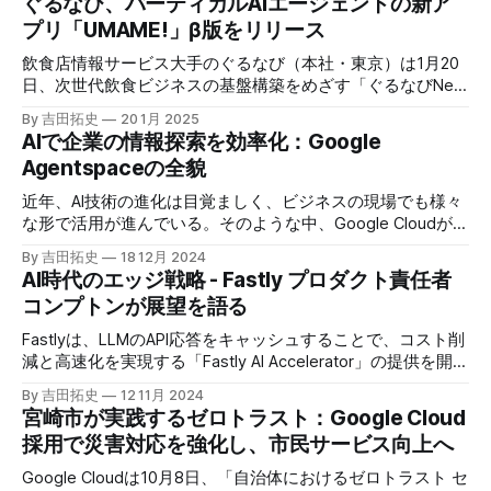
ぐるなび、バーティカルAIエージェントの新ア
プリ「UMAME!」β版をリリース
飲食店情報サービス大手のぐるなび（本社・東京）は1月20
日、次世代飲食ビジネスの基盤構築をめざす「ぐるなびNext
プロジェクト」の初成果として、新たな飲食店探索アプリ
By 吉田拓史
20 1月 2025
「UMAME!（うまみー！）」のβ版を公開した。
AIで企業の情報探索を効率化：Google
Agentspaceの全貌
近年、AI技術の進化は目覚ましく、ビジネスの現場でも様々
な形で活用が進んでいる。そのような中、Google Cloudが新
たに発表したGoogle Agentspaceは、いま注目を集めるAIエ
By 吉田拓史
18 12月 2024
ージェントがエンタープライズITを大きく変革する予兆と言
AI時代のエッジ戦略 - Fastly プロダクト責任者
えるだろう。
コンプトンが展望を語る
Fastlyは、LLMのAPI応答をキャッシュすることで、コスト削
減と高速化を実現する「Fastly AI Accelerator」の提供を開始
した。キップ・コンプトン最高プロダクト責任者（CPO）
By 吉田拓史
12 11月 2024
は、類似した質問への応答を再利用し、効率的な処理を可能
宮崎市が実践するゼロトラスト：Google Cloud
にすると説明した。さらに、コンプトンは、エッジコンピュ
採用で災害対応を強化し、市民サービス向上へ
ーティングの利点を活かしたパーソナライズや、エッジにお
けるGPUの経済性、セキュリティへの取り組みなど、Fastly
Google Cloudは10月8日、「自治体におけるゼロトラスト セ