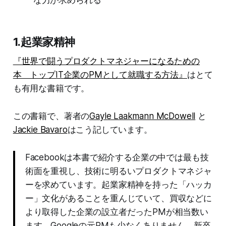
な力が求められる
1.起業家精神
『世界で闘うプロダクトマネジャーになるための
本 トップIT企業のPMとして就職する方法』
はとて
も有用な書籍です。
この書籍で、著者の
Gayle Laakmann McDowell
と
Jackie Bavaro
はこう記しています。
Facebookは本書で紹介する企業の中では最も技
術面を重視し、技術に明るいプロダクトマネジャ
ーを求めています。起業家精神を持った「ハッカ
ー」文化があることを重んじていて、買収などに
より取得した企業の設立者だったPMが相当数い
ます。Googleの元PMも少なくありません。新卒