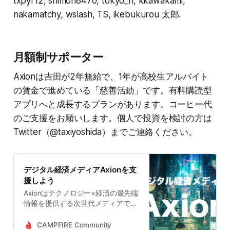
txpyr12, shimon8470, tokyo_h, kkawakami,
nakamatchy, wslash, TS, ikebukurou 太郎.
月額制サポーター
Axionは吉田が2年無給で、1年が高校生アルバイト
の賃金で進めている「慈善活動」です。有料購読型
アプリへと成長するプランがあります。コーヒー代
のご支援をお願いします。個人で投資を検討の方は
Twitter（@taxiyoshida）までご連絡ください。
デジタル経済メディアAxionを支
援しよう
Axionはテクノロジー×経済の最先端
情報を提供する次世代メディアで
す。経験豊富なプロによる徹底的な
調査と分析によって信頼度の高い情
CAMPFIRE Community