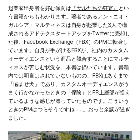
起業家出身者を好む傾向は
『サルたちの狂宴』
とい
う書籍からもわかります。著者であるアントニオ・
ガルシア・マルティネスは自身が起業した3人で構
成されるアドテクスタートアップをTwitterに
売却
し
た後、Facebook Exchange（FBX）のPMに転身し
ています。自身が手がけるFBXが、社内のカスタム
オーディエンスという商品と競合することにマルテ
ィネスが苦しむ状況を、本書は描いています。書籍
内では明言はされていないものの、FBXはあくまで
「噛ませ犬」であり、カスタムオーディエンスがう
まく行かなかったときの「保険」とFB上層部が捉え
ているような感じが漂っていたものです。こういう
ときのPMはつらそうですね……。おっと余談が過ぎ
ました。