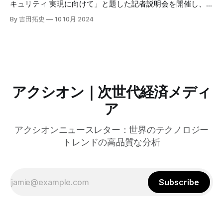
のAI戦略について語った。
キュリティ 実現に向けて」と題した記者説明会を開催し、
自治体向けにゼロトラストセキュリティ導入を支援するプロ
By 吉田拓史
10 10月 2024
グラムを発表した。宮崎市の事例では、Google Workspace
やChrome Enterprise Premiumなどを導入し、災害時の情報
共有の効率化などに成功したようだ。
アクシオン｜次世代経済メディ
ア
アクシオンニュースレター：世界のテクノロジー
トレンドの高品質な分析
Subscribe