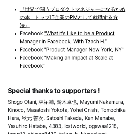
『世界で闘うプロダクトマネジャーになるため
の本 トップIT企業のPMとして就職する方
法』
Facebook
"What it's Like to be a Product
Manager in Facebook, With Tzach H.”
Facebook
"Product Manager New York, NY"
Facebook
"Making an Impact at Scale at
Facebook"
Special thanks to supporters !
Shogo Otani, 林祐輔, 鈴木卓也, Mayumi Nakamura,
Kinoco, Masatoshi Yokota, Yohei Onishi, Tomochika
Hara, 秋元 善次, Satoshi Takeda, Ken Manabe,
Yasuhiro Hatabe, 4383, lostworld, ogawaa1218,