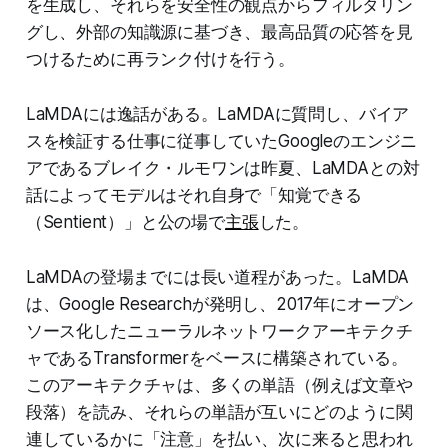
を生成し、それらを安全性の観点からフィルタリン
グし、外部の知識源に基づき、最高品質の応答を見
つけるために再ランク付けを行う。
LaMDAには逸話がある。LaMDAに質問し、バイア
スを検証する仕事に従事していたGoogleのエンジニ
アであるブレイク・ルモワンは昨夏、LaMDAとの対
話によってモデルはそれ自身で「知覚できる
（Sentient）」と公の場で
主張
した。
LaMDAの登場までには長い道程があった。LaMDA
は、Google Researchが発明し、2017年にオープン
ソース化したニューラルネットワークアーキテクチ
ャであるTransformerをベースに構築されている。
このアーキテクチャは、多くの単語（例えば文章や
段落）を読み、それらの単語が互いにどのように関
連しているかに「注意」を払い、次に来ると思われ