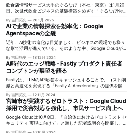
飲食店情報サービス大手のぐるなび（本社・東京）は1月20
日、次世代飲食ビジネスの基盤構築をめざす「ぐるなびNext
プロジェクト」の初成果として、新たな飲食店探索アプリ
By 吉田拓史
20 1月 2025
「UMAME!（うまみー！）」のβ版を公開した。
AIで企業の情報探索を効率化：Google
Agentspaceの全貌
近年、AI技術の進化は目覚ましく、ビジネスの現場でも様々
な形で活用が進んでいる。そのような中、Google Cloudが新
たに発表したGoogle Agentspaceは、いま注目を集めるAIエ
By 吉田拓史
18 12月 2024
ージェントがエンタープライズITを大きく変革する予兆と言
AI時代のエッジ戦略 - Fastly プロダクト責任者
えるだろう。
コンプトンが展望を語る
Fastlyは、LLMのAPI応答をキャッシュすることで、コスト削
減と高速化を実現する「Fastly AI Accelerator」の提供を開始
した。キップ・コンプトン最高プロダクト責任者（CPO）
By 吉田拓史
12 11月 2024
は、類似した質問への応答を再利用し、効率的な処理を可能
宮崎市が実践するゼロトラスト：Google Cloud
にすると説明した。さらに、コンプトンは、エッジコンピュ
採用で災害対応を強化し、市民サービス向上へ
ーティングの利点を活かしたパーソナライズや、エッジにお
けるGPUの経済性、セキュリティへの取り組みなど、Fastly
Google Cloudは10月8日、「自治体におけるゼロトラスト セ
のAI戦略について語った。
キュリティ 実現に向けて」と題した記者説明会を開催し、
自治体向けにゼロトラストセキュリティ導入を支援するプロ
By 吉田拓史
10 10月 2024