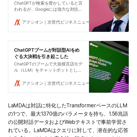
ChatGPTが検索を脅かしていると言
われるが、Googleには強力な対抗馬
が2つもある。しかし、上場企業の
Googleは毎年数兆円を稼ぐ「金のな
アクシオン｜次世代ビジネスニュースメディア
吉田拓史
る木」を失うリスクを許容できるだ
ろうか。イノベーションのジレンマ
は「検索の20年選手」にも当てはま
るのかもしれない。
ChatGPTブームが対話型AIをめ
ぐる大決戦を引き起こした
ChatGPTのブームで大規模言語モデ
ル（LLM）をチャットボットとして
商業化する競争が急加速した。先行
するMicrosoftを追って、腰の重か
アクシオン｜次世代ビジネスニュースメディア
吉田拓史
ったGoogleが動き、新興企業も雨後
の筍のように現れている。大決戦の
模様だ。
LaMDAは対話に特化したTransformerベースのLLM
の1つで、最大1370億のパラメータを持ち、1.56兆語
の公開対話データおよびWebテキストで事前学習さ
れている。LaMDAはクエリに対して、潜在的な応答