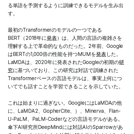
る単語を予測するように訓練できるモデルを生み出
す。
最初のTransformerのモデルの一つである
BERT（2018年に
発表
）は、人間の言語の複雑さを
理解する上で革命的なものだった。2年前、Google
はBERTの1,000倍の性能を持つMUMを
発表
した。
LaMDAは、2020年に発表されたGoogleの初期の
研
究
に基づいており、この研究は対話で訓練された
Transformerベースの言語モデルは、事実上何につ
いてでも話すことを学習できることを示していた。
これは始まりに過ぎない。GoogleにはLaMDAの他
に、LaMDA2、GopherCite、）、Minerva、Flan-
U-PaLM、PaLM-Coderなどの言語モデルがある。
傘下AI研究所DeepMindには対話AIのSparrowがあ