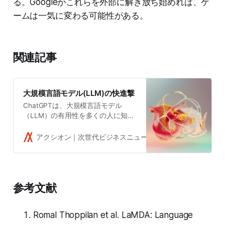
る。Googleがこれらを外部に解き放ち始めれば、ゲ
ームは一気に変わる可能性がある。
関連記事
大規模言語モデル(LLM)の快進撃
ChatGPTは、大規模言語モデル
（LLM）の有用性を多くの人に知ら
しめた。様々なタスクがLLMの手に
よって自動化、あるいは高度化して
アクシオン｜次世代ビジネスニュースメディア
吉田拓史
いくことはもはや既定路線と言って
もいいだろう。
参考文献
Romal Thoppilan et al. LaMDA: Language