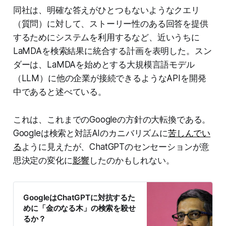
同社は、明確な答えがひとつもないようなクエリ
（質問）に対して、ストーリー性のある回答を提供
するためにシステムを利用するなど、近いうちに
LaMDAを検索結果に統合する計画を表明した。スン
ダーは、LaMDAを始めとする大規模言語モデル
（LLM）に他の企業が接続できるようなAPIを開発
中であると述べている。
これは、これまでのGoogleの方針の大転換である。
Googleは検索と対話AIのカニバリズムに
苦しんでい
る
ように見えたが、ChatGPTのセンセーションが意
思決定の変化に
影響
したのかもしれない。
GoogleはChatGPTに対抗するた
めに「金のなる木」の検索を殺せ
るか？