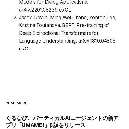
Models for Dialog Applications.
arXiv:2201.08239
cs.CL
Jacob Devlin, Ming-Wei Chang, Kenton Lee,
Kristina Toutanova. BERT: Pre-training of
Deep Bidirectional Transformers for
Language Understanding. arXiv:1810.04805
cs.CL
.
READ MORE
ぐるなび、バーティカルAIエージェントの新ア
プリ「UMAME!」β版をリリース