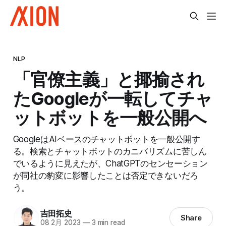
NLP
「官僚主義」と揶揄され
たGoogleが一転してチャ
ットボットを一般公開へ
GoogleはAIベースのチャットボットを一般公開す
る。検索とチャットボットのカニバリズムに苦しん
でいるように見えたが、ChatGPTのセンセーション
が同社の豹変に影響したことは否定できないだろ
う。
吉田拓史
Share
08 2月 2023
—
3 min read