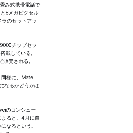
折り畳み式携帯電話で
ムと8メガピクセル
カメラのセットアッ
9000チップセッ
を搭載している。
元 で販売される。
同様に、Mate
能になるかどうかは
aweiのコンシュー
によると、4月に自
つになるという。