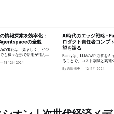
業の情報探索を効率化：
AI時代のエッジ戦略 - Fas
 Agentspaceの全貌
ロダクト責任者コンプ
望を語る
技術の進化は目覚ましく、ビジ
場でも様々な形で活用が進んで
Fastlyは、LLMのAPI応答を
うな中、Google Cloudが新
ることで、コスト削減と高速
18 12月 2024
oogle Agentspaceは、い
る「Fastly AI Accelerato
By 吉田拓史
12 11月 2024
めるAIエージェントがエンタ
した。キップ・コンプトン最
ITを大きく変革する予兆と言
ト責任者（CPO）は、類似し
う。
応答を再利用し、効率的な処
すると説明した。さらに、コ
は、エッジコンピューティン
活かしたパーソナライズや、
けるGPUの経済性、セキュリ
り組みなど、FastlyのAI戦
クシオン｜次世代経済メデ
た。