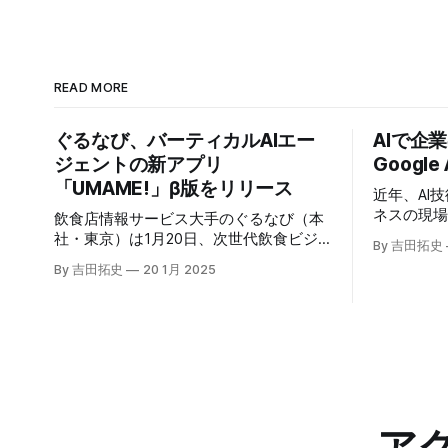
READ MORE
ぐるなび、バーティカルAIエー
AIで企
ジェントの新アプリ
Google
「UMAME!」β版をリリース
近年、AI
ネスの現
飲食店情報サービス大手のぐるなび（本
いる。そのよ
社・東京）は1月20日、次世代飲食ビジ
By 吉田拓史
たに発表したG
ネスの基盤構築をめざす「ぐるなびNext
By 吉田拓史
20 1月 2025
ま注目を集
プロジェクト」の初成果として、新たな
ープライズ
飲食店探索アプリ「UMAME!（うまみ
えるだろ
ー！）」のβ版を公開した。
ア