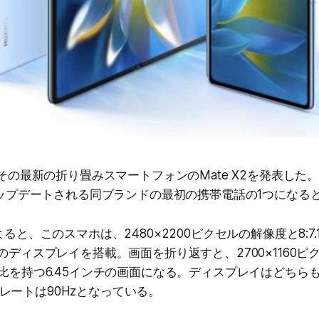
日にその最新の折り畳みスマートフォンのMate X2を発表した
Sにアップデートされる同ブランドの最初の携帯電話の1つになる
によると、このスマホは、2480×2200ピクセルの解像度と8:7
チのディスプレイを搭載。画面を折り返すと、2700×1160
ト比を持つ6.45インチの画面になる。ディスプレイはどちら
レートは90Hzとなっている。