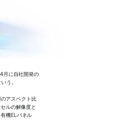
。4月に自社開発の
という。
.1のアスペクト比
ピクセルの解像度と
も有機ELパネル