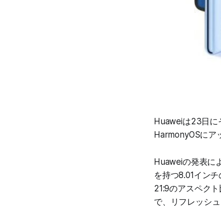
Huaweiは23
HarmonyO
Huaweiの発表
を持つ8.01イン
21:9のアスペク
で、リフレッシュ