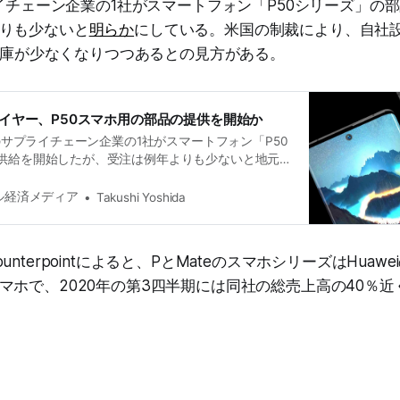
プライチェーン企業の1社がスマートフォン「P50シリーズ」の
りも少ないと
明らか
にしている。米国の制裁により、自社設
ズの在庫が少なくなりつつあるとの見方がある。
プライヤー、P50スマホ用の部品の提供を開始か
）のサプライチェーン企業の1社がスマートフォン「P50
供給を開始したが、受注は例年よりも少ないと地元
券報」が2月19日に報じた。
タル経済メディア
Takushi Yoshida
nterpointによると、PとMateのスマホシリーズはHuaw
マホで、2020年の第3四半期には同社の総売上高の40％