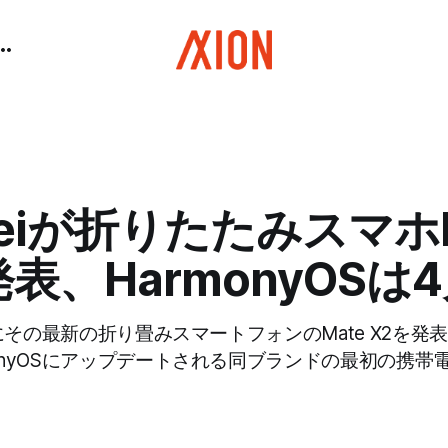
weiが折りたたみスマホM
発表、HarmonyOSは
3日にその最新の折り畳みスマートフォンのMate X2を発
onyOSにアップデートされる同ブランドの最初の携帯