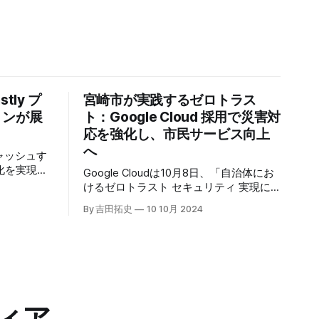
tly プ
宮崎市が実践するゼロトラス
トンが展
ト：Google Cloud 採用で災害対
応を強化し、市民サービス向上
へ
キャッシュす
化を実現す
Google Cloudは10月8日、「自治体にお
r」の提供を開始
けるゼロトラスト セキュリティ 実現に
高プロダク
向けて」と題した記者説明会を開催し、
By 吉田拓史
10 10月 2024
た質問への
自治体向けにゼロトラストセキュリティ
理を可能に
導入を支援するプログラムを発表した。
ンプトン
宮崎市の事例では、Google Workspace
グの利点を
やChrome Enterprise Premiumなどを導
エッジにお
入し、災害時の情報共有の効率化などに
ティへの取
成功したようだ。
略について語っ
ィア