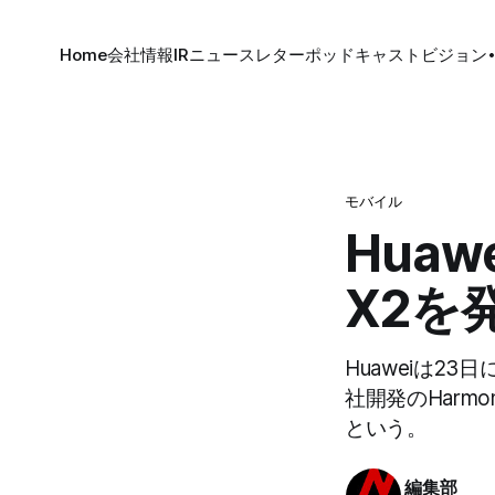
Home
会社情報
IR
ニュースレター
ポッドキャスト
ビジョン
モバイル
Hua
X2を
Huaweiは2
社開発のHarm
という。
編集部