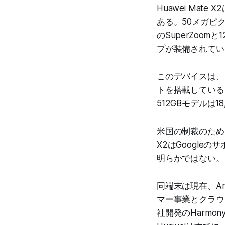
Huawei Ma
ある。50メガピ
のSuperZoo
プが装備されてい
このデバイスは、台
トを搭載している
512GBモデルは1
米国の制裁のため、
X2はGoogl
明らかではない。
同端末は現在、And
マー事業とクラウ
社開発のHarm