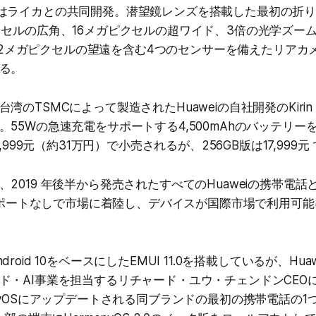
te X2はライカとの共同開発。潜望鏡レンズを搭載した最初の
クセルの広角、16メガピクセルの超ワイド、3倍の光学ズー
mと12メガピクセルの望遠を含む4つのセンサーを備えたリア
る。
湾のTSMCによって製造されたHuaweiの自社開発のKirin 
。55Wの急速充電をサポートする4,500mAhのバッテリー
8,999元（約31万円）で小売されるが、256GB版は17,999
2019 年後半から発売されたすべてのHuaweiの携帯電話と
eのサポートなしで市場に着陸し、デバイスが国際市場で利用可
roid 10をベースにしたEMUI 11.0を搭載しているが、Hu
ド・AI事業を担当するリチャード・ユウ・チェンドンCEO
onyOSにアップデートされる同ブランドの最初の携帯電話の1