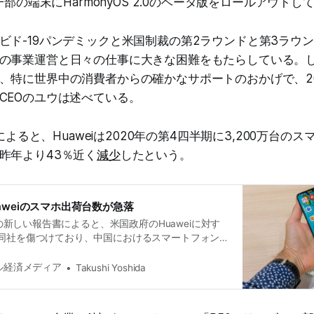
に一部の端末にHarmonyOS 2.0のベータ版をロールアウトし
ビド-19パンデミックと米国制裁の第2ラウンドと第3ラウ
の事業運営と日々の仕事に大きな困難をもたらしている。
、特に世界中の消費者からの確かなサポートのおかげで、2
CEOのユウは述べている。
sによると、Huaweiは2020年の第4四半期に3,200万台の
昨年より43％近く
減少
したという。
aweiのスマホ出荷台数が急落
ysの新しい報告書によると、米国政府のHuaweiに対す
同社を傷つけており、中国におけるスマートフォン
衰させている。しかし、Huaweiの減少はまた、
要なライバルのための新たな機会を開いている。
タル経済メディア
Takushi Yoshida