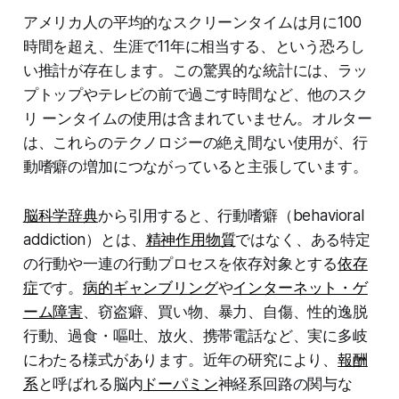
アメリカ人の平均的なスクリーンタイムは月に100
時間を超え、生涯で11年に相当する、という恐ろし
い推計が存在します。この驚異的な統計には、ラッ
プトップやテレビの前で過ごす時間など、他のスク
リ ーンタイムの使用は含まれていません。オルター
は、これらのテクノロジーの絶え間ない使用が、行
動嗜癖の増加につながっていると主張しています。
脳科学辞典
から引用すると、行動嗜癖（behavioral
addiction）とは、
精神作用物質
ではなく、ある特定
の行動や一連の行動プロセスを依存対象とする
依存
症
です。
病的ギャンブリング
や
インターネット・ゲ
ーム障害
、窃盗癖、買い物、暴力、自傷、性的逸脱
行動、過食・嘔吐、放火、携帯電話など、実に多岐
にわたる様式があります。近年の研究により、
報酬
系
と呼ばれる脳内
ドーパミン
神経系回路の関与な