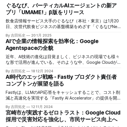
ぐるなび、バーティカルAIエージェントの新ア
プリ「UMAME!」β版をリリース
飲食店情報サービス大手のぐるなび（本社・東京）は1月20
日、次世代飲食ビジネスの基盤構築をめざす「ぐるなびNext
プロジェクト」の初成果として、新たな飲食店探索アプリ
By 吉田拓史
20 1月 2025
「UMAME!（うまみー！）」のβ版を公開した。
AIで企業の情報探索を効率化：Google
Agentspaceの全貌
近年、AI技術の進化は目覚ましく、ビジネスの現場でも様々
な形で活用が進んでいる。そのような中、Google Cloudが新
たに発表したGoogle Agentspaceは、いま注目を集めるAIエ
By 吉田拓史
18 12月 2024
ージェントがエンタープライズITを大きく変革する予兆と言
AI時代のエッジ戦略 - Fastly プロダクト責任者
えるだろう。
コンプトンが展望を語る
Fastlyは、LLMのAPI応答をキャッシュすることで、コスト削
減と高速化を実現する「Fastly AI Accelerator」の提供を開始
した。キップ・コンプトン最高プロダクト責任者（CPO）
By 吉田拓史
12 11月 2024
は、類似した質問への応答を再利用し、効率的な処理を可能
宮崎市が実践するゼロトラスト：Google Cloud
にすると説明した。さらに、コンプトンは、エッジコンピュ
採用で災害対応を強化し、市民サービス向上へ
ーティングの利点を活かしたパーソナライズや、エッジにお
けるGPUの経済性、セキュリティへの取り組みなど、Fastly