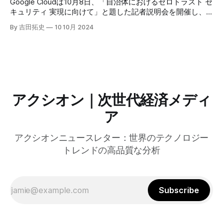
Google Cloudは10月8日、「自治体におけるゼロトラスト セ
のAI戦略について語った。
キュリティ 実現に向けて」と題した記者説明会を開催し、
自治体向けにゼロトラストセキュリティ導入を支援するプロ
By 吉田拓史
10 10月 2024
グラムを発表した。宮崎市の事例では、Google Workspace
やChrome Enterprise Premiumなどを導入し、災害時の情報
共有の効率化などに成功したようだ。
アクシオン｜次世代経済メディ
ア
アクシオンニュースレター：世界のテクノロジー
トレンドの高品質な分析
Subscribe