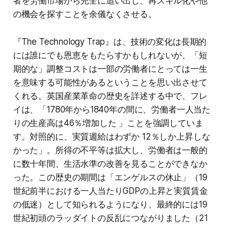
者を労働市場から完全に追い出し、再スキル化や他
の機会を探すことを余儀なくさせる。
『The Technology Trap』は、技術の変化は長期的
には誰にでも恩恵をもたらすかもしれないが、「短
期的な」調整コストは一部の労働者にとっては一生
を意味する可能性があるということを思い出させて
くれる。英国産業革命の歴史を詳述する中で、フレ
イは、「1780年から1840年の間に、労働者一人当た
りの生産高は46％増加した 」ことを強調していま
す。対照的に、実質週給はわずか 12％しか上昇しな
かった」。所得の不平等は拡大し、労働者は一般的
に数十年間、生活水準の改善を見ることができなか
った。この歴史の期間は「エンゲルスの休止」（19
世紀前半における一人当たりGDPの上昇と実質賃金
の低迷）として知られるようになり、最終的には19
世紀初頭のラッダイトの反乱につながりました（21