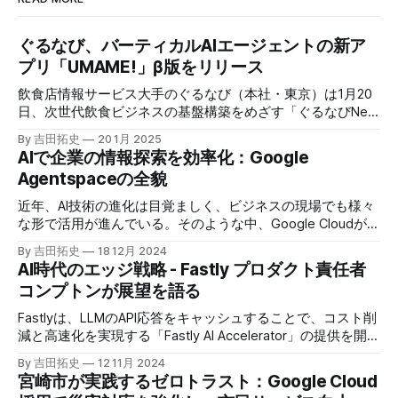
ぐるなび、バーティカルAIエージェントの新ア
プリ「UMAME!」β版をリリース
飲食店情報サービス大手のぐるなび（本社・東京）は1月20
日、次世代飲食ビジネスの基盤構築をめざす「ぐるなびNext
プロジェクト」の初成果として、新たな飲食店探索アプリ
By 吉田拓史
20 1月 2025
「UMAME!（うまみー！）」のβ版を公開した。
AIで企業の情報探索を効率化：Google
Agentspaceの全貌
近年、AI技術の進化は目覚ましく、ビジネスの現場でも様々
な形で活用が進んでいる。そのような中、Google Cloudが新
たに発表したGoogle Agentspaceは、いま注目を集めるAIエ
By 吉田拓史
18 12月 2024
ージェントがエンタープライズITを大きく変革する予兆と言
AI時代のエッジ戦略 - Fastly プロダクト責任者
えるだろう。
コンプトンが展望を語る
Fastlyは、LLMのAPI応答をキャッシュすることで、コスト削
減と高速化を実現する「Fastly AI Accelerator」の提供を開始
した。キップ・コンプトン最高プロダクト責任者（CPO）
By 吉田拓史
12 11月 2024
は、類似した質問への応答を再利用し、効率的な処理を可能
宮崎市が実践するゼロトラスト：Google Cloud
にすると説明した。さらに、コンプトンは、エッジコンピュ