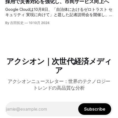
採用で災害対応を強化し、市民サービス向上へ
ーティングの利点を活かしたパーソナライズや、エッジにお
けるGPUの経済性、セキュリティへの取り組みなど、Fastly
Google Cloudは10月8日、「自治体におけるゼロトラスト セ
のAI戦略について語った。
キュリティ 実現に向けて」と題した記者説明会を開催し、
自治体向けにゼロトラストセキュリティ導入を支援するプロ
By 吉田拓史
10 10月 2024
グラムを発表した。宮崎市の事例では、Google Workspace
やChrome Enterprise Premiumなどを導入し、災害時の情報
共有の効率化などに成功したようだ。
アクシオン｜次世代経済メディ
ア
アクシオンニュースレター：世界のテクノロジー
トレンドの高品質な分析
Subscribe