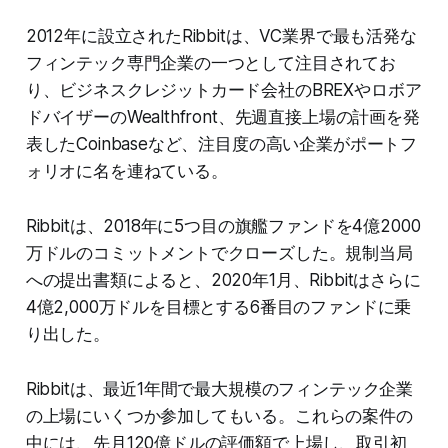
2012年に設立されたRibbitは、VC業界で最も活発な
フィンテック専門企業の一つとして注目されてお
り、ビジネスクレジットカード会社のBREXやロボア
ドバイザーのWealthfront、先週直接上場の計画を発
表したCoinbaseなど、注目度の高い企業がポートフ
ォリオに名を連ねている。
Ribbitは、2018年に5つ目の旗艦ファンドを4億2000
万ドルのコミットメントでクローズした。規制当局
への提出書類によると、2020年1月、Ribbitはさらに
4億2,000万ドルを目標とする6番目のファンドに乗
り出した。
Ribbitは、最近1年間で最大規模のフィンテック企業
の上場にいくつか参加してもいる。これらの案件の
中には、先月120億ドルの評価額で上場し、取引初