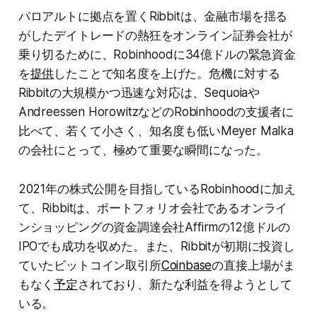
パロアルトに拠点を置くRibbitは、金融市場を揺る
がしたデイトレードの熱狂をオンライン証券会社が
乗り切るために、Robinhoodに34億ドルの緊急資金
を
提供
したことで知名度を上げた。危機に対する
Ribbitの大規模かつ迅速な対応は、Sequoiaや
Andreessen HorowitzなどのRobinhoodの支援者に
比べて、若くて小さく、知名度も低いMeyer Malka
の会社にとって、極めて重要な瞬間になった。
2021年の株式公開を目指しているRobinhoodに加え
て、Ribbitは、ポートフォリオ会社であるオンライ
ンショッピングの資金調達会社Affirmの12億ドルの
IPOでも成功を収めた。また、Ribbitが初期に投資し
ていたビットコイン取引所
Coinbase
の直接上場がま
もなく
予定
されており、新たな利益を得ようとして
いる。