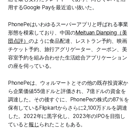
用するGoogle Payを最近追い抜いた。
PhonePeはいわゆるスーパーアプリと呼ばれる事業
形態を模索しており、中国の
Meituan Dianping（美
団点評）
のように食品配達、レストラン予約、映画
チケット予約、旅行アグリゲーター、クーポン、美
容室予約を組み合わせた生活総合アプリケーション
の座を伺っている。
PhonePeは、ウォルマートとその他の既存投資家か
ら企業価値55億ドルと評価され、7億ドルの資金を
調達した。その後すぐに、PhonePeの株式の87％を
保有しているFlipkartからさらに2,100万ドルを調達
した。2022年に黒字化し、2023年のIPOを目指し
ていると
報じ
られたこともある。