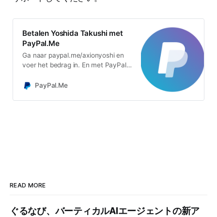
Betalen Yoshida Takushi met
PayPal.Me
Ga naar paypal.me/axionyoshi en
voer het bedrag in. En met PayPal
weet je zeker dat het gemakkelijk
en veiliger is. Heb je geen PayPal-
PayPal.Me
rekening? Geen probleem.
READ MORE
ぐるなび、バーティカルAIエージェントの新ア