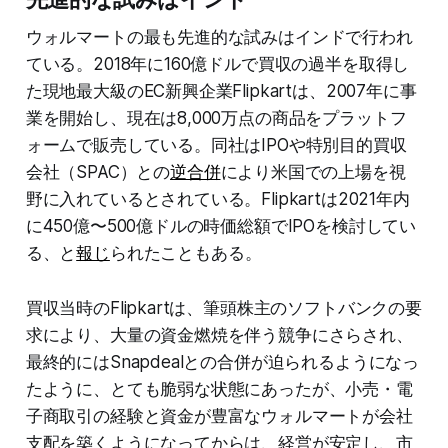
ウォルマートの最も先進的な試みはインドで行われ
ている。2018年に160億ドルで買収の過半を取得し
た現地最大級のEC新興企業Flipkartは、2007年に事
業を開始し、現在は8,000万点の商品をプラットフ
ォームで販売している。同社はIPOや特別目的買収
会社（SPAC）との
逆合併
により米国での上場を視
野に入れているとされている。Flipkartは2021年内
に450億〜500億ドルの時価総額でIPOを検討してい
る、と
報じ
られたこともある。
買収当時のFlipkartは、筆頭株主のソフトバンクの要
求により、大量の資金燃焼を伴う競争にさらされ、
最終的にはSnapdealとの合併が迫られるようになっ
たように、とても脆弱な状態にあったが、小売・電
子商取引の経験と資金が豊富なウォルマートが会社
支配を築くようになってからは、経営が安定し、市