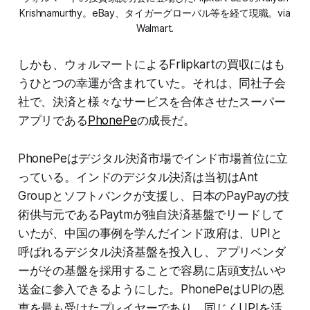
Krishnamurthy。eBay、タイガーグローバル等を経て現職。via
Walmart.
しかも、ウォルマートによるFrlipkartの買収にはも
うひとつの幸運が含まれていた。それは、同社子会
社で、決済と様々なサービスを合体させたスーパー
アプリである
PhonePe
の成長だ。
PhonePeはデジタル決済市場でインド市場首位に立
っている。インドのデジタル決済は当初はAnt
Groupとソフトバンクが支援し、日本のPayPayの技
術供与元であるPaytmが独自決済基盤でリードして
いたが、中国の事例を学んだインド政府は、UPIと
呼ばれるデジタル決済基盤を投入し、アプリベンダ
ーがその基盤を採用することで容易に店頭支払いや
送金に参入できるようにした。PhonePeはUPIの恩
恵を最も受けたプレイヤーであり、同じくUPIを活