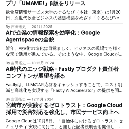
プリ「UMAME!」β版をリリース
飲食店情報サービス大手のぐるなび（本社・東京）は1月20
日、次世代飲食ビジネスの基盤構築をめざす「ぐるなびNext
プロジェクト」の初成果として、新たな飲食店探索アプリ
By 吉田拓史
20 1月 2025
「UMAME!（うまみー！）」のβ版を公開した。
AIで企業の情報探索を効率化：Google
Agentspaceの全貌
近年、AI技術の進化は目覚ましく、ビジネスの現場でも様々
な形で活用が進んでいる。そのような中、Google Cloudが新
たに発表したGoogle Agentspaceは、いま注目を集めるAIエ
By 吉田拓史
18 12月 2024
ージェントがエンタープライズITを大きく変革する予兆と言
AI時代のエッジ戦略 - Fastly プロダクト責任者
えるだろう。
コンプトンが展望を語る
Fastlyは、LLMのAPI応答をキャッシュすることで、コスト削
減と高速化を実現する「Fastly AI Accelerator」の提供を開始
した。キップ・コンプトン最高プロダクト責任者（CPO）
By 吉田拓史
12 11月 2024
は、類似した質問への応答を再利用し、効率的な処理を可能
宮崎市が実践するゼロトラスト：Google Cloud
にすると説明した。さらに、コンプトンは、エッジコンピュ
採用で災害対応を強化し、市民サービス向上へ
ーティングの利点を活かしたパーソナライズや、エッジにお
けるGPUの経済性、セキュリティへの取り組みなど、Fastly
Google Cloudは10月8日、「自治体におけるゼロトラスト セ
のAI戦略について語った。
キュリティ 実現に向けて」と題した記者説明会を開催し、