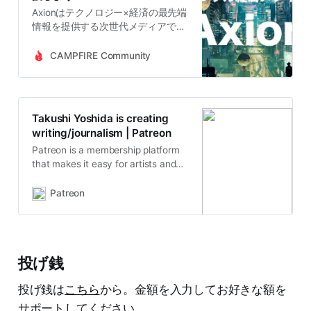
Axionはテクノロジー×経済の最先端
情報を提供する次世代メディアで
す。経験豊富なプロによる徹底的な
調査と分析によって信頼度の高い情
CAMPFIRE Community
報を提供しています。投資家、金融
業界人、スタートアップ関係者、テ
クノロジー企業にお勤めの方、政策
立案者が主要読者。運営の持続可能
Takushi Yoshida is creating
性を担保するため支援を募っていま
writing/journalism | Patreon
す。
Patreon is a membership platform
that makes it easy for artists and
creators to get paid. Join over
200,000 creators earning salaries
Patreon
from over 6 million monthly
patrons.
投げ銭
投げ銭は
こちら
から。金額を入力してお好きな額を
サポートしてください。