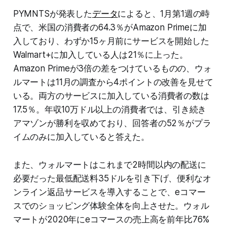
PYMNTSが発表した
データ
によると、1月第1週の時
点で、米国の消費者の64.3％がAmazon Primeに加
入しており、わずか15ヶ月前にサービスを開始した
Walmart+に加入している人は21％に上った。
Amazon Primeが3倍の差をつけているものの、ウォ
ルマートは11月の調査から4ポイントの改善を見せて
いる。両方のサービスに加入している消費者の数は
17.5％。年収10万ドル以上の消費者では、引き続き
アマゾンが勝利を収めており、回答者の52％がプラ
イムのみに加入していると答えた。
また、ウォルマートはこれまで2時間以内の配送に
必要だった最低配送料35ドルを引き下げ、便利なオ
ンライン返品サービスを導入することで、eコマー
スでのショッピング体験全体を向上させた。ウォル
マートが2020年にeコマースの売上高を前年比76%