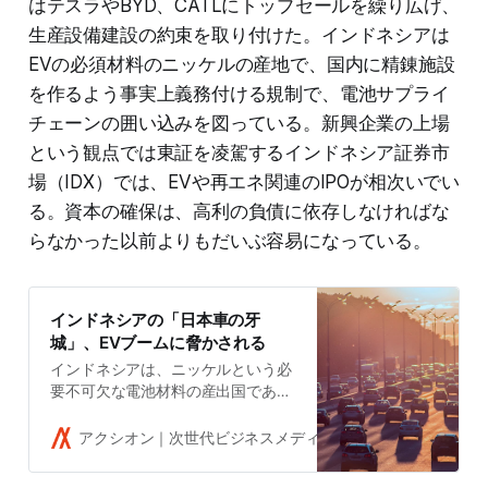
はテスラやBYD、CATLにトップセールを繰り広げ、
生産設備建設の約束を取り付けた。インドネシアは
EVの必須材料のニッケルの産地で、国内に精錬施設
を作るよう事実上義務付ける規制で、電池サプライ
チェーンの囲い込みを図っている。新興企業の上場
という観点では東証を凌駕するインドネシア証券市
場（IDX）では、EVや再エネ関連のIPOが相次いでい
る。資本の確保は、高利の負債に依存しなければな
らなかった以前よりもだいぶ容易になっている。
インドネシアの「日本車の牙
城」、EVブームに脅かされる
インドネシアは、ニッケルという必
要不可欠な電池材料の産出国であ
り、欧米中に次ぐ「EV競争の台風の
目」と目されている。同国ではEV投
アクシオン｜次世代ビジネスメディア
吉田拓史
資が急増し、長く続いた日本車の地
盤がゆらぎ始めている。