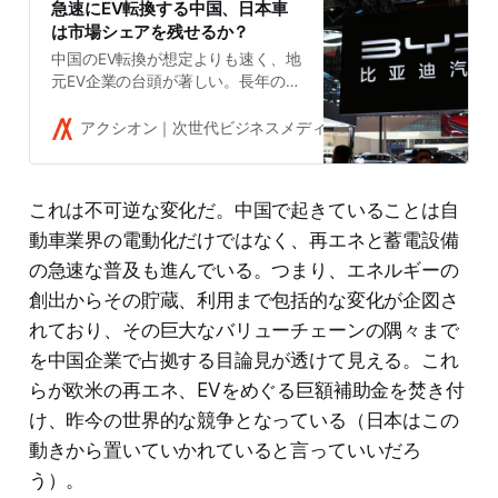
急速にEV転換する中国、日本車
は市場シェアを残せるか？
中国のEV転換が想定よりも速く、地
元EV企業の台頭が著しい。長年の努
力が実った形だ。日本を含む外資メ
ーカーはガソリン車の市場シェアを
アクシオン｜次世代ビジネスメディア
吉田拓史
切り崩されている。日系メーカーは
市場シェアを残せるだろうか。
これは不可逆な変化だ。中国で起きていることは自
動車業界の電動化だけではなく、再エネと蓄電設備
の急速な普及も進んでいる。つまり、エネルギーの
創出からその貯蔵、利用まで包括的な変化が企図さ
れており、その巨大なバリューチェーンの隅々まで
を中国企業で占拠する目論見が透けて見える。これ
らが欧米の再エネ、EVをめぐる巨額補助金を焚き付
け、昨今の世界的な競争となっている（日本はこの
動きから置いていかれていると言っていいだろ
う）。