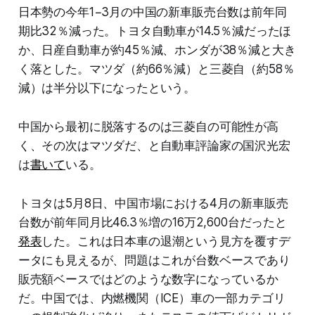
日本勢の今年1−3月の中国の新車販売台数は前年同
期比32％減った。トヨタ自動車が14.5％減だったほ
か、日産自動車が約45％減、ホンダが38％減と大き
く落とした。マツダ（約66％減）と三菱自（約58％
減）は半分以下になったという。
中国から最初に脱落するのは三菱自の可能性が高
く、その次はマツダだ、と自動車評論家の国沢光宏
は
書いて
いる。
トヨタは5月8日、中国市場における4月の新車販売
台数が前年同月比46.3％増の16万2,600台だったと
発表
した。これは日本車の退潮という見方を覆すデ
ータにも見えるが、問題はこれが台数ベースであり
販売額ベースではどのような数字になっているか
だ。中国では、内燃機関（ICE）車の一部カテゴリ