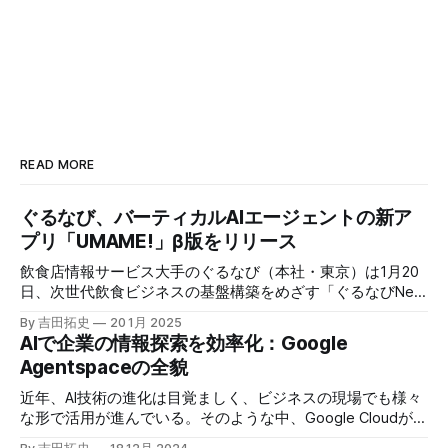
READ MORE
ぐるなび、バーティカルAIエージェントの新ア
プリ「UMAME!」β版をリリース
飲食店情報サービス大手のぐるなび（本社・東京）は1月20
日、次世代飲食ビジネスの基盤構築をめざす「ぐるなびNext
プロジェクト」の初成果として、新たな飲食店探索アプリ
By 吉田拓史
20 1月 2025
「UMAME!（うまみー！）」のβ版を公開した。
AIで企業の情報探索を効率化：Google
Agentspaceの全貌
近年、AI技術の進化は目覚ましく、ビジネスの現場でも様々
な形で活用が進んでいる。そのような中、Google Cloudが新
たに発表したGoogle Agentspaceは、いま注目を集めるAIエ