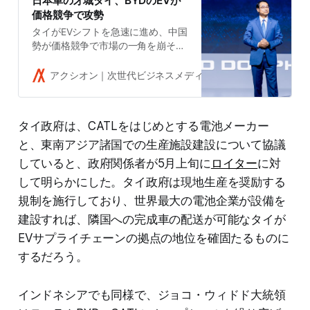
日本車の牙城タイ、BYDのEVが
価格競争で攻勢
タイがEVシフトを急速に進め、中国
勢が価格競争で市場の一角を崩そう
としている。長らく日本車の市場で
あり生産拠点であった同国に、中国
アクシオン｜次世代ビジネスメディア
吉田拓史
の脅威が迫っている。
タイ政府は、CATLをはじめとする電池メーカー
と、東南アジア諸国での生産施設建設について協議
していると、政府関係者が5月上旬に
ロイター
に対
して明らかにした。タイ政府は現地生産を奨励する
規制を施行しており、世界最大の電池企業が設備を
建設すれば、隣国への完成車の配送が可能なタイが
EVサプライチェーンの拠点の地位を確固たるものに
するだろう。
インドネシアでも同様で、ジョコ・ウィドド大統領