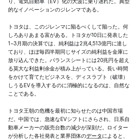
り、電気自動車（EV）化の大波に乗り遅れた。典型
的なイノベーションのジレンマである。
トヨタは、このジレンマに陥るべくして陥った。何
しろありあまる富がある。トヨタが10日に発表した
1−3月期の決算では、純利益は2兆4,513億円に達し
ており、ほぼ毎四半期同じサイズの純利益を金庫に
放り込んできた。バランスシートには20兆円を超え
る莫大な利益剰余金が積み上がっている。長い時間
をかけて育てたビジネスを、ディスラプト（破壊）
しうるEVを導入するのに消極的になるのは、自然な
ことである。
トヨタ王朝の危機を最初に知らせたのは中国市場
だ。中国では、急速なEVシフトにさらされ、日系自
動車メーカーの販売台数の減少が深刻だ。ロイター
が分析した各社発表と業界団体の
データ
によると、