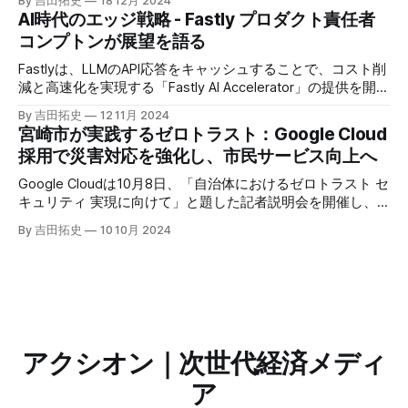
By 吉田拓史
18 12月 2024
ージェントがエンタープライズITを大きく変革する予兆と言
AI時代のエッジ戦略 - Fastly プロダクト責任者
えるだろう。
コンプトンが展望を語る
Fastlyは、LLMのAPI応答をキャッシュすることで、コスト削
減と高速化を実現する「Fastly AI Accelerator」の提供を開始
した。キップ・コンプトン最高プロダクト責任者（CPO）
By 吉田拓史
12 11月 2024
は、類似した質問への応答を再利用し、効率的な処理を可能
宮崎市が実践するゼロトラスト：Google Cloud
にすると説明した。さらに、コンプトンは、エッジコンピュ
採用で災害対応を強化し、市民サービス向上へ
ーティングの利点を活かしたパーソナライズや、エッジにお
けるGPUの経済性、セキュリティへの取り組みなど、Fastly
Google Cloudは10月8日、「自治体におけるゼロトラスト セ
のAI戦略について語った。
キュリティ 実現に向けて」と題した記者説明会を開催し、
自治体向けにゼロトラストセキュリティ導入を支援するプロ
By 吉田拓史
10 10月 2024
グラムを発表した。宮崎市の事例では、Google Workspace
やChrome Enterprise Premiumなどを導入し、災害時の情報
共有の効率化などに成功したようだ。
アクシオン｜次世代経済メディ
ア