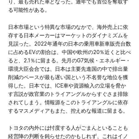
り、最も売れた車となった。通年でも首位を奪取す
る可能性がある。
日本市場という特異な市場のなかで、海外売上に依
存する日本メーカーはマーケットのダイナミズムを
見誤った。2022年通年の日本の乗用車新車販売台数
に占めるEVの割合は、中国や欧州の20％近くと比べ
ると、2.1％に留まる。先月のG7気候・エネルギー・
環境大臣会合では、日本は主要先進国の中で排出量
削減のペースが最も遅い国という不名誉な地位を獲
得した。日本では、ICE車や資源輸入の立場を脅か
す言説が政官業のトライアングルからすぐさま排除
されてしまう。情報源をこのトライアングルに依存
するマスメディアもまた、控えめな報道に留まる。
トヨタの内外には忖度する人がごまんといることも
経営陣の判断を鈍らせたのかもしれず、これはイノ