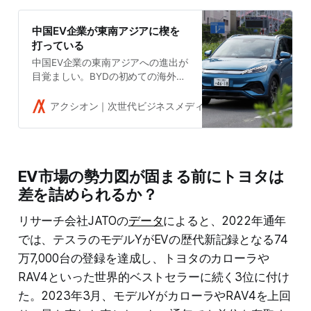
中国EV企業が東南アジアに楔を
打っている
中国EV企業の東南アジアへの進出が
目覚ましい。BYDの初めての海外工
場がタイとなり、中国国内でヒット
したEVの現地市場投入が相次ぐ。同
アクシオン｜次世代ビジネスメディア
吉田拓史
地域の覇者である日本勢は出遅れて
いる。
EV市場の勢力図が固まる前にトヨタは
差を詰められるか？
リサーチ会社JATOの
データ
によると、2022年通年
では、テスラのモデルYがEVの歴代新記録となる74
万7,000台の登録を達成し、トヨタのカローラや
RAV4といった世界的ベストセラーに続く3位に付け
た。2023年3月、モデルYがカローラやRAV4を上回