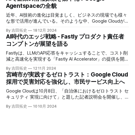
Agentspaceの全貌
近年、AI技術の進化は目覚ましく、ビジネスの現場でも様々
な形で活用が進んでいる。そのような中、Google Cloudが新
たに発表したGoogle Agentspaceは、いま注目を集めるAIエ
By 吉田拓史
18 12月 2024
ージェントがエンタープライズITを大きく変革する予兆と言
AI時代のエッジ戦略 - Fastly プロダクト責任者
えるだろう。
コンプトンが展望を語る
Fastlyは、LLMのAPI応答をキャッシュすることで、コスト削
減と高速化を実現する「Fastly AI Accelerator」の提供を開始
した。キップ・コンプトン最高プロダクト責任者（CPO）
By 吉田拓史
12 11月 2024
は、類似した質問への応答を再利用し、効率的な処理を可能
宮崎市が実践するゼロトラスト：Google Cloud
にすると説明した。さらに、コンプトンは、エッジコンピュ
採用で災害対応を強化し、市民サービス向上へ
ーティングの利点を活かしたパーソナライズや、エッジにお
けるGPUの経済性、セキュリティへの取り組みなど、Fastly
Google Cloudは10月8日、「自治体におけるゼロトラスト セ
のAI戦略について語った。
キュリティ 実現に向けて」と題した記者説明会を開催し、
自治体向けにゼロトラストセキュリティ導入を支援するプロ
By 吉田拓史
10 10月 2024
グラムを発表した。宮崎市の事例では、Google Workspace
やChrome Enterprise Premiumなどを導入し、災害時の情報
共有の効率化などに成功したようだ。