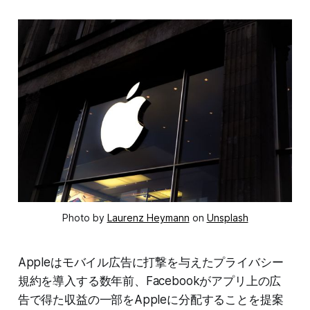
Photo by
Laurenz Heymann
on
Unsplash
Appleはモバイル広告に打撃を与えたプライバシー
規約を導入する数年前、Facebookがアプリ上の広
告で得た収益の一部をAppleに分配することを提案