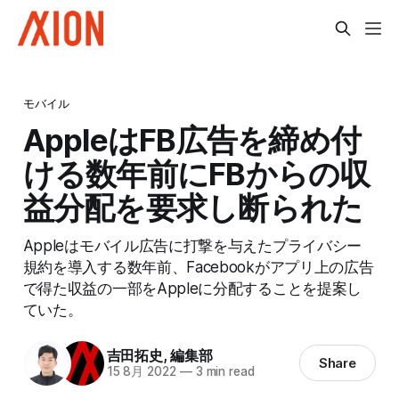
モバイル
AppleはFB広告を締め付
ける数年前にFBからの収
益分配を要求し断られた
Appleはモバイル広告に打撃を与えたプライバシー
規約を導入する数年前、Facebookがアプリ上の広告
で得た収益の一部をAppleに分配することを提案し
ていた。
吉田拓史
,
編集部
Share
15 8月 2022
—
3 min read