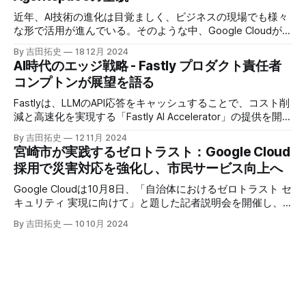
近年、AI技術の進化は目覚ましく、ビジネスの現場でも様々
な形で活用が進んでいる。そのような中、Google Cloudが新
たに発表したGoogle Agentspaceは、いま注目を集めるAIエ
By 吉田拓史
18 12月 2024
ージェントがエンタープライズITを大きく変革する予兆と言
AI時代のエッジ戦略 - Fastly プロダクト責任者
えるだろう。
コンプトンが展望を語る
Fastlyは、LLMのAPI応答をキャッシュすることで、コスト削
減と高速化を実現する「Fastly AI Accelerator」の提供を開始
した。キップ・コンプトン最高プロダクト責任者（CPO）
By 吉田拓史
12 11月 2024
は、類似した質問への応答を再利用し、効率的な処理を可能
宮崎市が実践するゼロトラスト：Google Cloud
にすると説明した。さらに、コンプトンは、エッジコンピュ
採用で災害対応を強化し、市民サービス向上へ
ーティングの利点を活かしたパーソナライズや、エッジにお
けるGPUの経済性、セキュリティへの取り組みなど、Fastly
Google Cloudは10月8日、「自治体におけるゼロトラスト セ
のAI戦略について語った。
キュリティ 実現に向けて」と題した記者説明会を開催し、
自治体向けにゼロトラストセキュリティ導入を支援するプロ
By 吉田拓史
10 10月 2024
グラムを発表した。宮崎市の事例では、Google Workspace
やChrome Enterprise Premiumなどを導入し、災害時の情報
共有の効率化などに成功したようだ。