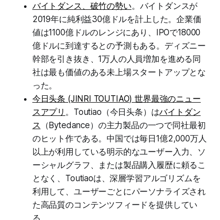
バイトダンス、破竹の勢い
。バイトダンスが
2019年に純利益30億ドルを計上した。企業価
値は1100億ドルのレンジにあり、IPOで18000
億ドルに到達するとの予測もある。ディズニー
幹部を引き抜き、1万人の人員増加を進める同
社は最も価値のある未上場スタートアップとな
った。
今日头条 (JINRI TOUTIAO) 世界最強のニュー
スアプリ
。Toutiao（今日头条）は
バイトダン
ス
（Bytedance）の主力製品の一つで同社最初
のヒット作である。中国では毎日1億2,000万人
以上が利用している明示的なユーザー入力、ソ
ーシャルグラフ、または製品購入履歴に頼るこ
となく、Toutiaoは、深層学習アルゴリズムを
利用して、ユーザーごとにパーソナライズされ
た高品質のコンテンツフィードを提供してい
る。