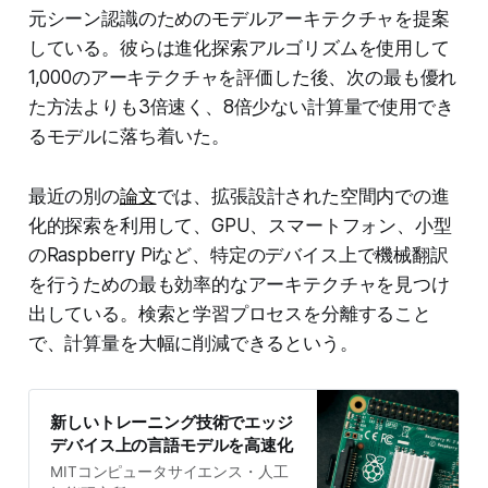
元シーン認識のためのモデルアーキテクチャを提案
している。彼らは進化探索アルゴリズムを使用して
1,000のアーキテクチャを評価した後、次の最も優れ
た方法よりも3倍速く、8倍少ない計算量で使用でき
るモデルに落ち着いた。
最近の別の
論文
では、拡張設計された空間内での進
化的探索を利用して、GPU、スマートフォン、小型
のRaspberry Piなど、特定のデバイス上で機械翻訳
を行うための最も効率的なアーキテクチャを見つけ
出している。検索と学習プロセスを分離すること
で、計算量を大幅に削減できるという。
新しいトレーニング技術でエッジ
デバイス上の言語モデルを高速化
MITコンピュータサイエンス・人工