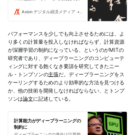
最先端の言語モデル「GPT-3」の開
発について説明した論文を発表し
Axion デジタル経済メディア
Takushi Yoshida
た。これまでの研究では、より大き
なモデルが解決策になる可能性があ
ることが示されており、GPT-3はい
パフォーマンスを少しでも向上させるためには、よ
くつかの不備を含みながらもそれを
実証した。
り多くの計算量を投入しなければならず、計算資源
が深層学習の制約になっている、というのがMITの
研究者であり、ディープラーニングのコンピューテ
ィングに対する飽くなき要請を研究してきたニー
ル・トンプソンの
主張
だ。ディープラーニングをス
ケーリングするためのより効率的な方法を見つける
か、他の技術を開発しなければならない、とトンプ
ソンは
論文
に記述している。
計算能力がディープラーニングの
制約に
ディープラーニングの進歩は計算能