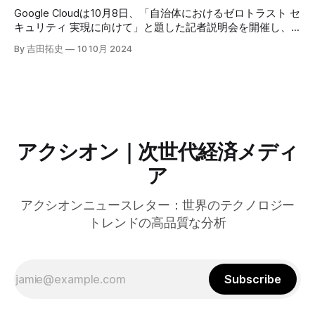
けるGPUの経済性、セキュリティへの取り組みなど、Fastly
Google Cloudは10月8日、「自治体におけるゼロトラスト セ
のAI戦略について語った。
キュリティ 実現に向けて」と題した記者説明会を開催し、
自治体向けにゼロトラストセキュリティ導入を支援するプロ
By 吉田拓史
10 10月 2024
グラムを発表した。宮崎市の事例では、Google Workspace
やChrome Enterprise Premiumなどを導入し、災害時の情報
共有の効率化などに成功したようだ。
アクシオン｜次世代経済メディ
ア
アクシオンニュースレター：世界のテクノロジー
トレンドの高品質な分析
Subscribe