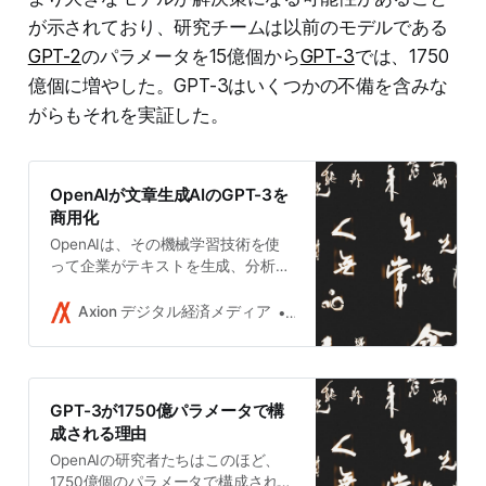
が示されており、研究チームは以前のモデルである
GPT-2
のパラメータを15億個から
GPT-3
では、1750
億個に増やした。GPT-3はいくつかの不備を含みな
がらもそれを実証した。
OpenAIが文章生成AIのGPT-3を
商用化
OpenAIは、その機械学習技術を使
って企業がテキストを生成、分析、
処理することで収入を得る初の商用
サービスを6月に開始した。マイク
Axion デジタル経済メディア
Takushi Yoshida
ロソフトのクラウドプラットフォー
ムAzureからAPI経由で同社が開発し
たテキスト生成器「GPT-3」を利用
できる。現状、実験に興味のある企
GPT-3が1750億パラメータで構
業や学術関係者にベータ版に過ぎな
成される理由
い。
OpenAIの研究者たちはこのほど、
1750億個のパラメータで構成された