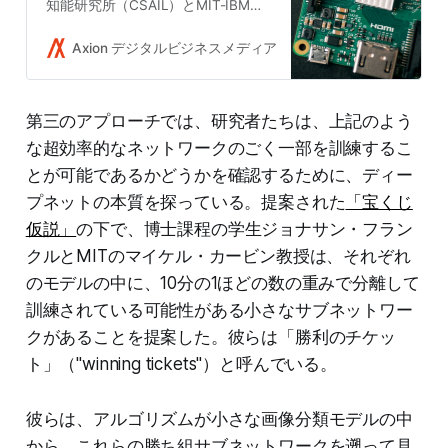
知能研究所（CSAIL）とMIT-IBMワ
トソンAIラボの研究者はこのほど、
GoogleのTransformerアーキテクチ
Axion デジタルビジネスメディア
Takushi Yoshida
ャを組み込んだAIモデルトレーニン
グ技術であるHardware-Aware
Transformers（HAT）を提案しまし
第三のアプローチでは、研究者たちは、上記のよう
た。
な超効率的なネットワークのごく一部を訓練するこ
とが可能であるかどうかを確認するために、ディー
プネットの本質を探っている。提案された
「宝くじ
仮説」
の下で、博士課程の学生ジョナサン・フラン
クルとMITのマイケル・カービン教授は、それぞれ
のモデルの中に、10分の1ほどの数の重みで分離して
訓練されている可能性がある小さなサブネットワー
クがあることを提案した。彼らは「勝利のチケッ
ト」（"winning tickets"）と呼んでいる。
彼らは、アルゴリズムが小さな画像分類モデルの中
から、これらの勝ち組サブネットワークを遡って見