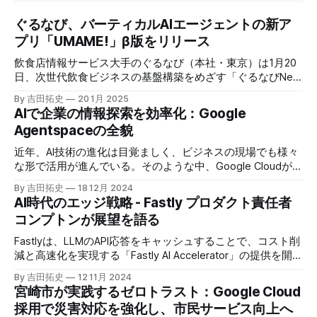
ぐるなび、バーティカルAIエージェントの新ア
プリ「UMAME!」β版をリリース
飲食店情報サービス大手のぐるなび（本社・東京）は1月20
日、次世代飲食ビジネスの基盤構築をめざす「ぐるなびNext
プロジェクト」の初成果として、新たな飲食店探索アプリ
By 吉田拓史
20 1月 2025
「UMAME!（うまみー！）」のβ版を公開した。
AIで企業の情報探索を効率化：Google
Agentspaceの全貌
近年、AI技術の進化は目覚ましく、ビジネスの現場でも様々
な形で活用が進んでいる。そのような中、Google Cloudが新
たに発表したGoogle Agentspaceは、いま注目を集めるAIエ
By 吉田拓史
18 12月 2024
ージェントがエンタープライズITを大きく変革する予兆と言
AI時代のエッジ戦略 - Fastly プロダクト責任者
えるだろう。
コンプトンが展望を語る
Fastlyは、LLMのAPI応答をキャッシュすることで、コスト削
減と高速化を実現する「Fastly AI Accelerator」の提供を開始
した。キップ・コンプトン最高プロダクト責任者（CPO）
By 吉田拓史
12 11月 2024
は、類似した質問への応答を再利用し、効率的な処理を可能
宮崎市が実践するゼロトラスト：Google Cloud
にすると説明した。さらに、コンプトンは、エッジコンピュ
採用で災害対応を強化し、市民サービス向上へ
ーティングの利点を活かしたパーソナライズや、エッジにお