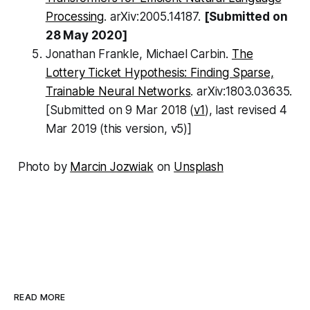
Processing
. arXiv:2005.14187.
[Submitted on
28 May 2020]
Jonathan Frankle, Michael Carbin.
The
Lottery Ticket Hypothesis: Finding Sparse,
Trainable Neural Networks
. arXiv:1803.03635.
[Submitted on 9 Mar 2018 (
v1
), last revised 4
Mar 2019 (this version, v5)]
Photo by
Marcin Jozwiak
on
Unsplash
READ MORE