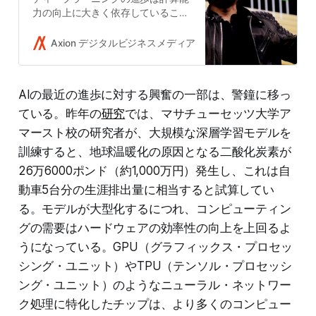
力の向上に大きく依存していること
を示している。この依存度を考慮す
ると、現在の路線での進歩は急速に
Axion デジタルビジネスメディア
Takushi Yoshida
経済的、技術的、環境的に持続不可
能になる可能性がある。継続的な進
歩には、劇的に計算効率の高い方法
AIの最近の進歩に対する興奮の一部は、警鐘に移っ
が必要となり、ディープラーニング
の改善、他の機械学習方法への移行
ている。昨年の
研究
では、マサチューセッツ大学ア
からもたらされる。
マースト校の研究者が、大規模な深層学習モデルを
訓練すると、地球温暖化の原因となる二酸化炭素が
26万6000ポンド（約1,000万円）発生し、これは自
動車5台分の生涯排出量に相当すると試算してい
る。モデルが大型化するにつれ、コンピューティン
グの需要はハードウェアの効率性の向上を上回るよ
うになっている。GPU（グラフィックス・プロセッ
シング・ユニット）やTPU（テンソル・プロセッシ
ング・ユニット）のようなニューラル・ネットワー
ク処理に特化したチップは、より多くのコンピュー