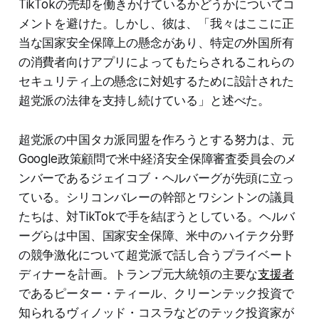
TikTokの売却を働きかけているかどうかについてコ
メントを避けた。しかし、彼は、「我々はここに正
当な国家安全保障上の懸念があり、特定の外国所有
の消費者向けアプリによってもたらされるこれらの
セキュリティ上の懸念に対処するために設計された
超党派の法律を支持し続けている」と述べた。
超党派の中国タカ派同盟を作ろうとする努力は、元
Google政策顧問で米中経済安全保障審査委員会のメ
ンバーであるジェイコブ・ヘルバーグが先頭に立っ
ている。シリコンバレーの幹部とワシントンの議員
たちは、対TikTokで手を結ぼうとしている。ヘルバ
ーグらは中国、国家安全保障、米中のハイテク分野
の競争激化について超党派で話し合うプライベート
ディナーを計画。トランプ元大統領の主要な
支援者
であるピーター・ティール、クリーンテック投資で
知られるヴィノッド・コスラなどのテック投資家が