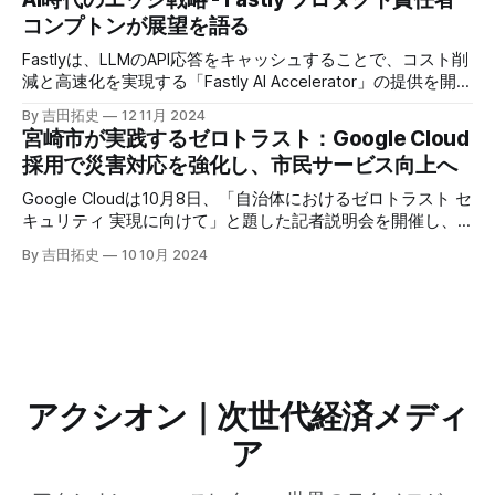
えるだろう。
コンプトンが展望を語る
Fastlyは、LLMのAPI応答をキャッシュすることで、コスト削
減と高速化を実現する「Fastly AI Accelerator」の提供を開始
した。キップ・コンプトン最高プロダクト責任者（CPO）
By 吉田拓史
12 11月 2024
は、類似した質問への応答を再利用し、効率的な処理を可能
宮崎市が実践するゼロトラスト：Google Cloud
にすると説明した。さらに、コンプトンは、エッジコンピュ
採用で災害対応を強化し、市民サービス向上へ
ーティングの利点を活かしたパーソナライズや、エッジにお
けるGPUの経済性、セキュリティへの取り組みなど、Fastly
Google Cloudは10月8日、「自治体におけるゼロトラスト セ
のAI戦略について語った。
キュリティ 実現に向けて」と題した記者説明会を開催し、
自治体向けにゼロトラストセキュリティ導入を支援するプロ
By 吉田拓史
10 10月 2024
グラムを発表した。宮崎市の事例では、Google Workspace
やChrome Enterprise Premiumなどを導入し、災害時の情報
共有の効率化などに成功したようだ。
アクシオン｜次世代経済メディ
ア