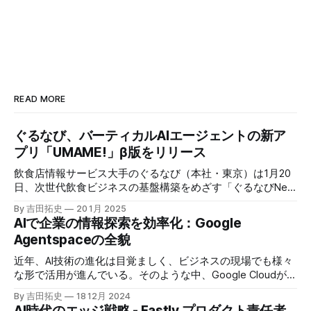
READ MORE
ぐるなび、バーティカルAIエージェントの新ア
プリ「UMAME!」β版をリリース
飲食店情報サービス大手のぐるなび（本社・東京）は1月20
日、次世代飲食ビジネスの基盤構築をめざす「ぐるなびNext
プロジェクト」の初成果として、新たな飲食店探索アプリ
By 吉田拓史
20 1月 2025
「UMAME!（うまみー！）」のβ版を公開した。
AIで企業の情報探索を効率化：Google
Agentspaceの全貌
近年、AI技術の進化は目覚ましく、ビジネスの現場でも様々
な形で活用が進んでいる。そのような中、Google Cloudが新
たに発表したGoogle Agentspaceは、いま注目を集めるAIエ
By 吉田拓史
18 12月 2024
ージェントがエンタープライズITを大きく変革する予兆と言
AI時代のエッジ戦略 - Fastly プロダクト責任者