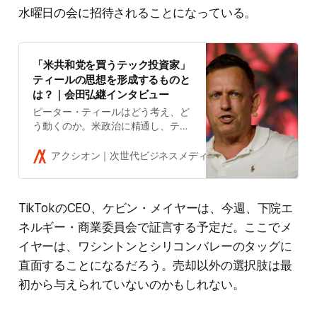
水曜日の会に招待されることになっている。
「米共和党を買うテック投資家」
ティールの思想を形成するものと
は？｜会田弘継インタビュー
ピーター・ティールはどう考え、ど
う動くのか。米政治に精通し、ティ
ールの言動をつぶさに観察してき
た、元共同通信ワシントン支局長で
アクシオン｜次世代ビジネスメディア
吉田拓史
関西大学客員教授の会田弘継に、彼
の思想的背景をめぐる洞察を聞い
た。
TikTokのCEO、ケビン・メイヤーは、今週、下院エ
ネルギー・商業委員会で証言する予定だ。ここでメ
イヤーは、ワシントンとシリコンバレーのタッグに
直面することになるだろう。売却以外の選択肢は最
初から与えられていないのかもしれない。