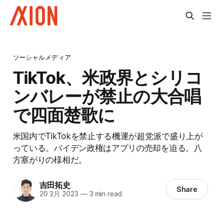
ソーシャルメディア
TikTok、米政界とシリコ
ンバレーが禁止の大合唱
で四面楚歌に
米国内でTikTokを禁止する機運が超党派で盛り上が
っている。バイデン政権はアプリの売却を迫る。八
方塞がりの様相だ。
吉田拓史
Share
20 3月 2023
—
3 min read