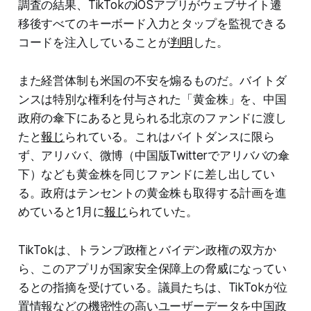
調査の結果、TikTokのiOSアプリがウェブサイト遷
移後すべてのキーボード入力とタップを監視できる
コードを注入していることが
判明
した。
また経営体制も米国の不安を煽るものだ。バイトダ
ンスは特別な権利を付与された「黄金株」を、中国
政府の傘下にあると見られる北京のファンドに渡し
たと
報じ
られている。これはバイトダンスに限ら
ず、アリババ、微博（中国版Twitterでアリババの傘
下）なども黄金株を同じファンドに差し出してい
る。政府はテンセントの黄金株も取得する計画を進
めていると1月に
報じ
られていた。
TikTokは、トランプ政権とバイデン政権の双方か
ら、このアプリが国家安全保障上の脅威になってい
るとの指摘を受けている。議員たちは、TikTokが位
置情報などの機密性の高いユーザーデータを中国政