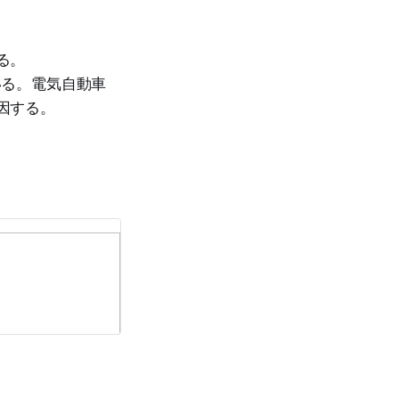
る。
いる。電気自動車
因する。