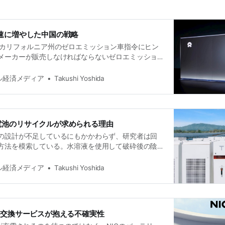
速に増やした中国の戦略
、カリフォルニア州のゼロエミッション車指令にヒン
メーカーが販売しなければならないゼロエミッショ
マを設定し、それぞれが航続距離、エネルギー効
性に応じて一定の数のクレジットを取得する。
タル経済メディア
Takushi Yoshida
電池のリサイクルが求められる理由
の設計が不足しているにもかかわらず、研究者は回
方法を模索している。水溶液を使用して破砕後の陰
金属を浸出させるという、純粋な湿式冶金プロセス
ろう。
タル経済メディア
Takushi Yoshida
ー交換サービスが抱える不確実性