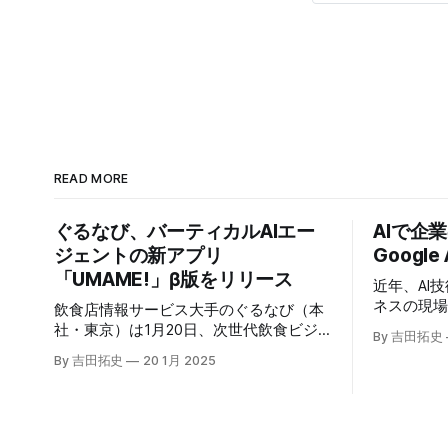
READ MORE
ぐるなび、バーティカルAIエー
AIで企
ジェントの新アプリ
Google
「UMAME!」β版をリリース
近年、AI
ネスの現
飲食店情報サービス大手のぐるなび（本
いる。そのよ
社・東京）は1月20日、次世代飲食ビジ
By 吉田拓史
たに発表したG
ネスの基盤構築をめざす「ぐるなびNext
By 吉田拓史
20 1月 2025
ま注目を集
プロジェクト」の初成果として、新たな
ープライズ
飲食店探索アプリ「UMAME!（うまみ
えるだろ
ー！）」のβ版を公開した。