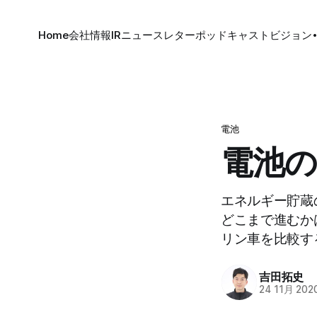
Home
会社情報
IR
ニュースレター
ポッドキャスト
ビジョン
電池
電池の時
エネルギー貯蔵
どこまで進むか
リン車を比較す
吉田拓史
24 11月 202