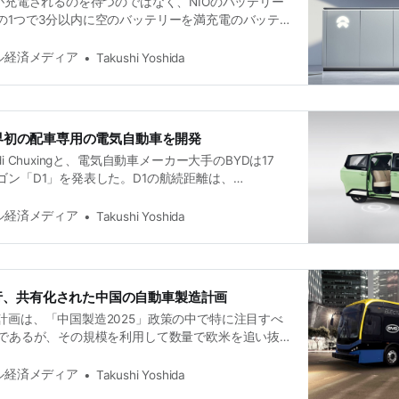
が充電されるのを待つのではなく、NIOのバッテリー
の1つで3分以内に空のバッテリーを満充電のバッテ
ようになります（これまでに143カ所が建設されてい
アは野心的に聞こえますが、NIOはすでに中国の顧客
タル経済メディア
Takushi Yoshida
以上の交換を完了しています。
、世界初の配車専用の電気自動車を開発
i Chuxingと、電気自動車メーカー大手のBYDは17
ゴン「D1」を発表した。D1の航続距離は、
opean Driving Cycle）で判定された418kmになるとの
タル経済メディア
Takushi Yoshida
行、共有化された中国の自動車製造計画
計画は、「中国製造2025」政策の中で特に注目すべ
つであるが、その規模を利用して数量で欧米を追い抜
る国内市場で品質で追いつくことだけに依存してい
産業政策を利用して、未来への道で欧米を追い越す
タル経済メディア
Takushi Yoshida
。