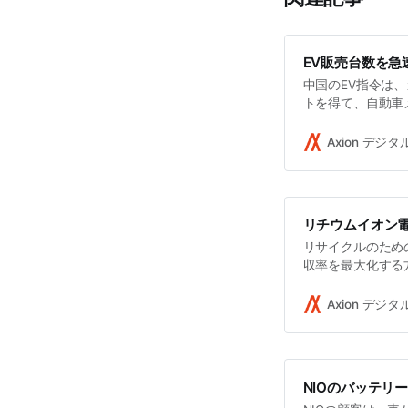
EV販売台数を急
中国のEV指令は
トを得て、自動車
ン車の台数にノル
率、電力などの特
Axion デジ
リチウムイオン
リサイクルのため
収率を最大化する
極材料から貴重な
がより効率的であ
Axion デジ
NIOのバッテリ