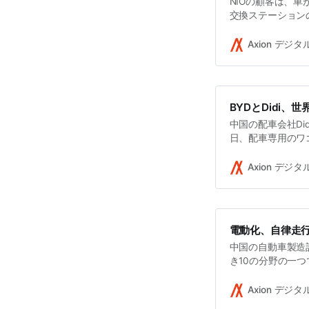
NIOの顧客は、車
交換ステーション
リーと交換できる
る）。このアイデ
Axion デジ
のために80万回
BYDとDidi
中国の配車会社Did
日、配車専用のワ
NEDC（New Eur
こと。
Axion デジ
電動化、自律走
中国の自動車製造
き10の分野の一
き、競争が激化す
るわけではない。
Axion デジ
ことを望んでいる