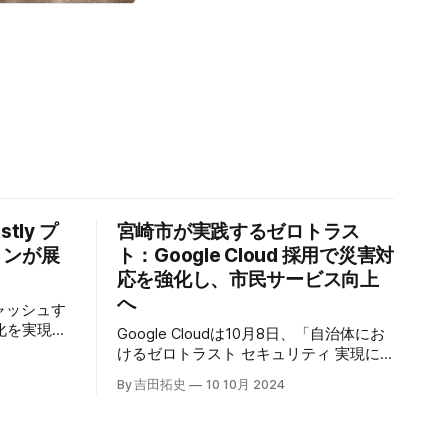
tly プ
宮崎市が実践するゼロトラス
トンが展
ト：Google Cloud 採用で災害対
応を強化し、市民サービス向上
へ
キャッシュす
化を実現す
Google Cloudは10月8日、「自治体にお
r」の提供を開始
けるゼロトラスト セキュリティ 実現に
高プロダク
向けて」と題した記者説明会を開催し、
By 吉田拓史
10 10月 2024
た質問への
自治体向けにゼロトラストセキュリティ
理を可能に
導入を支援するプログラムを発表した。
ンプトン
宮崎市の事例では、Google Workspace