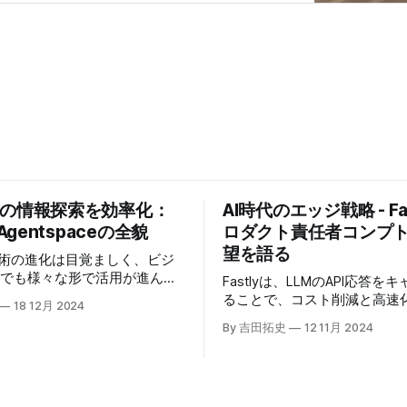
業の情報探索を効率化：
AI時代のエッジ戦略 - Fas
 Agentspaceの全貌
ロダクト責任者コンプ
望を語る
技術の進化は目覚ましく、ビジ
場でも様々な形で活用が進んで
Fastlyは、LLMのAPI応答を
うな中、Google Cloudが新
ることで、コスト削減と高速
18 12月 2024
oogle Agentspaceは、い
る「Fastly AI Accelerato
By 吉田拓史
12 11月 2024
めるAIエージェントがエンタ
した。キップ・コンプトン最
ITを大きく変革する予兆と言
ト責任者（CPO）は、類似し
う。
応答を再利用し、効率的な処
すると説明した。さらに、コ