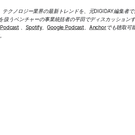
castは、テクノロジー業界の最新トレンドを、元DIGIDAY編集
真を扱うベンチャーの事業統括者の平田でディスカッション
 Podcast
、
Spotify
、
Google Podcast
、
Anchor
でも聴取可
。