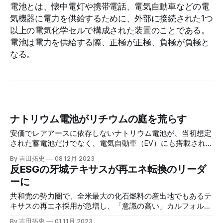
電池とは、懐中電灯や携帯電話、電気自動車などの電
気機器に電力を供給するために、外部に接続された1つ
以上の電気化学セルで構成された装置のことである。
電池は電力を供給する際、正極が正極、負極が負極と
なる。
ナトリウム電池がリチウムの庭を荒らす
安価でレアアースに依存しないナトリウム電池が、当初想定
された蓄電池だけでなく、電気自動車（EV）にも搭載されよ
うとしている。費用対効果が高く持続可能なエネルギー貯蔵
By 吉田拓史
08 12月 2023
の拡大を引き起こし、再エネの地平を広げるだろう。
反ESGの牙城テキサスが再エネ転換のリーダ
ーに
共和党の勢力圏で、全米最大の化石燃料の産出地でもあるテ
キサスの再エネ採用が急増し、「意識の高い」カルフォルニ
ア州を凌駕する勢いだ。熱波と経済合理性が州民を太陽光、
By 吉田拓史
01 11月 2023