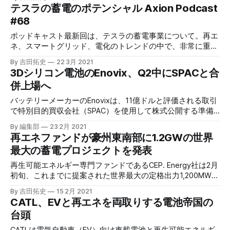
テスラの蓄電のポテンシャル Axion Podcast
#68
ポッドキャスト最新回は、テスラの蓄電事業について。再エ
ネ、スマートグリッド、電化のトレンドの中で、非常に重要
な要所となる電池にテスラは楔を打っています。
By 吉田拓史
22 3月 2021
3Dシリコン電池のEnovix、Q2中にSPACと合
併上場へ
バッテリーメーカーのEnovixは、11億ドルと評価される取引
で特別目的買収会社（SPAC）を使用して株式公開する準備
ができた、と発表した。同社はそれに伴い私募により4億
By 編集部
23 2月 2021
500万ドルを調達したと明らかにした。
再エネファンドが豪州東南部に1.2GWの世界
最大の蓄電プロジェクトを発表
再生可能エネルギー専門ファンドであるCEP. Energy社は2月
初旬、これまでに提案された世界最大の定格出力1,200MWの
グリッドスケール電池プロジェクトを発表した。
By 吉田拓史
15 2月 2021
CATL、EVと再エネを両取りする電池帝国の
台頭