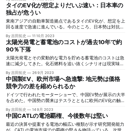
風力、蓄電池のセットに駆り立てている。
タイのEV化が想定よりだいぶ速い：日本車の
独占が危うい
東南アジアの自動車製造拠点であるタイのEV化が、想定を上
回る速度で急速に進んでいる。今のところ、日本勢は対抗と
なるEVを出していない。同国政府は生産と消費のEV化を企
By 吉田拓史
11 10月 2023
図しており、中国勢が市場を制圧するシナリオは、十分に有
太陽光発電と蓄電池のコストが過去10年で約
り得るものになっている。
90％下落
太陽光発電とその変動的な電力を貯める蓄電池のコストは急
速に減少してきた。化石燃料を追い抜くシナリオは現実味を
増しており、エネルギーの主役の座を伺っている。
By 吉田拓史
26 9月 2023
中国製EV、欧州市場へ急進撃: 地元勢は価格
競争力の差を縮められるか
ドイツで行われたモーターショーで、中国EV勢が展示の大半
を占めた。中国勢の襲来はテスラとともに欧州のEV化の触媒
になっているが、ウクライナ戦争の影響に苦しむ地元自動車
By 吉田拓史
14 9月 2023
産業にとっては、泣きっ面に蜂でもある。
中国CATLの電池覇権、今後数年は堅い
最近の決算や提案する電池の幅広い種類が示す研究開発能力
が、CATLの電池市場での覇権の堅さを物語っている。次世