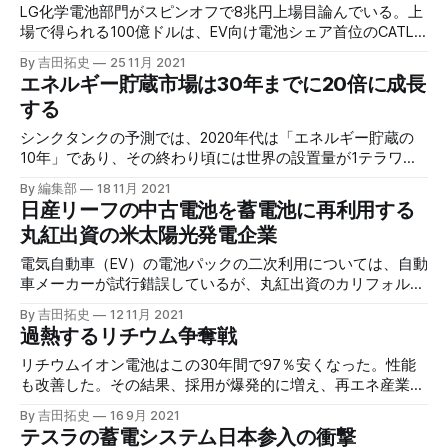
LG化学電池部門がスピンオフで8兆円上場目論んでいる。上
場で得られる100億ドルは、EV向け電池シェア首位のCATL
との熾烈な競争を生き残るために大規模生産設備に投じられ
By 吉田拓史
25 11月 2021
る計画だ。
エネルギー貯蔵市場は30年までに20倍に成長
する
シンクタンクの予測では、2020年代は「エネルギー貯蔵の
10年」であり、その終わり頃には世界の設置量が1テラワッ
ト時を超えるとのことだ。
By 編集部
18 11月 2021
日産リーフの中古電池を蓄電池に再利用する
丸紅出資の米太陽光発電企業
電気自動車（EV）の電池パックの二次利用については、自動
車メーカーが試行錯誤しているが、丸紅出資のカリフォルニ
ア州の電力企業は、日産リーフの電池パックを蓄電池として
By 吉田拓史
12 11月 2021
再利用し、実際に収益を上げている。
過熱するリチウム争奪戦
リチウムイオン電池はこの30年間で97％安くなった。性能
も改善した。その結果、採用が爆発的に増え、再エネ産業の
鍵となった。原料のリチウムの争奪戦はかつてないほど過熱
By 吉田拓史
16 9月 2021
している。
テスラの蓄電システム日本参入の衝撃