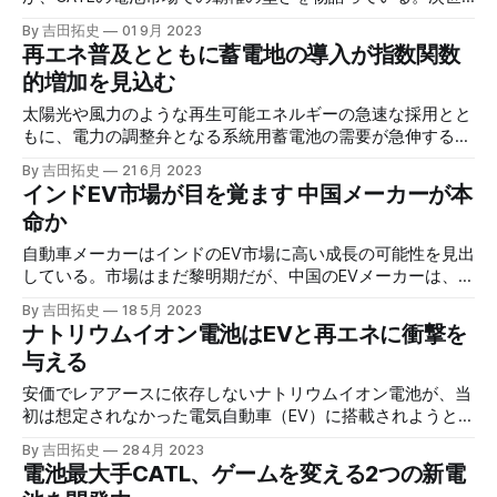
代電池次第ではゲームはひっくり返るが、ここでもCATLは
By 吉田拓史
01 9月 2023
研究開発能力の高さを見せている。
再エネ普及とともに蓄電地の導入が指数関数
的増加を見込む
太陽光や風力のような再生可能エネルギーの急速な採用とと
もに、電力の調整弁となる系統用蓄電池の需要が急伸するシ
ナリオが現実味を帯びてきた。
By 吉田拓史
21 6月 2023
インドEV市場が目を覚ます 中国メーカーが本
命か
自動車メーカーはインドのEV市場に高い成長の可能性を見出
している。市場はまだ黎明期だが、中国のEVメーカーは、ス
マートフォンでの勝利を再現しようと潜在的な巨大市場参入
By 吉田拓史
18 5月 2023
の機を伺っている。
ナトリウムイオン電池はEVと再エネに衝撃を
与える
安価でレアアースに依存しないナトリウムイオン電池が、当
初は想定されなかった電気自動車（EV）に搭載されようとし
ている。再エネのエネルギー貯蔵のコストも下げることも予
By 吉田拓史
28 4月 2023
想され、ゲームチェンジャーの様相だ。
電池最大手CATL、ゲームを変える2つの新電