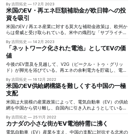
場計画は、中国の電池なしでEVを作るのがいかに難しいかを
By 吉田拓史
17 2月 2023
際立たせた。
米国のEV・再エネ巨額補助金が欧日韓への投
資を吸引
米国のEV / 再エネ産業に対する莫大な補助金政策は、欧州か
らは脅威と受け取られている。米中の熾烈な「サプライチェ
ーン囲い込み競争」は、日本を含む「その他の勢力」に強い
By 吉田拓史
14 2月 2023
圧力を掛けているようだ。
「ネットワーク化された電池」としてEVの価
値
今後のEV普及を見越して、V2G（ビークル・トゥ・グリッ
ド）が脚光を浴びている。再エネの余剰電力を貯蔵し、電力
システムが受給を調整するのを支援する「電池ネットワー
By 吉田拓史
16 12月 2022
ク」はいずれ当たり前になるかもしれない。
米国のEV供給網構築を難しくする中国の一極
支配
米国は大規模の産業政策によって、電気自動車（EV）の供給
網を中国から切り離し、自国内に引き入れようとしている。
しかし、長期的な投資で圧倒的な地位を築いた中国への依存
By 吉田拓史
25 11月 2022
はそう簡単に切れるものではない。
カナダの小さな街がEV電池特需に沸く
電気自動車（EV）産業を支え、中国の支配に対抗する北米の