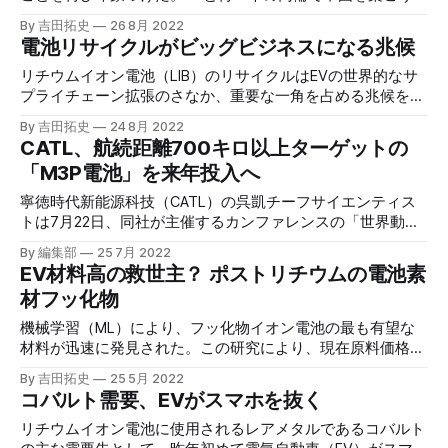
する中国政府の野心において、CATLはその中心的存在であ
By 吉田拓史
26 8月 2022
ることは間違いない。
電池リサイクルがビッグビジネスになる兆候
リチウムイオン電池（LIB）のリサイクルはEVの世界的なサ
プライチェーン拡張のさなか、重要な一角を占める兆候を見
せている。LIBの供給網を支配する中国がその競争の先頭に
By 吉田拓史
24 8月 2022
いる。
CATL、航続距離700キロ以上ターゲットの
「M3P電池」を来年投入へ
寧徳時代新能源科技（CATL）の呉凱チーフサイエンティス
トは7月22日、同社が主催するカンファレンスの「世界動力
電池会議」で、同社のM3P電池が量産され、来年から市場投
By 編集部
25 7月 2022
入されると述べた。
EV材料高の救世主？ ポストリチウムの電池素
材フッ化物
機械学習（ML）により、フッ化物イオン電池の最も有望な
材料が迅速に発見された。この研究により、現在原料価格の
高騰が起きているリチウムイオン電池に匹敵する別材料の電
By 吉田拓史
25 5月 2022
池開発が加速されることが期待される。
コバルト需要、EVがスマホを抜く
リチウムイオン電池に使用されるレアメタルであるコバルト