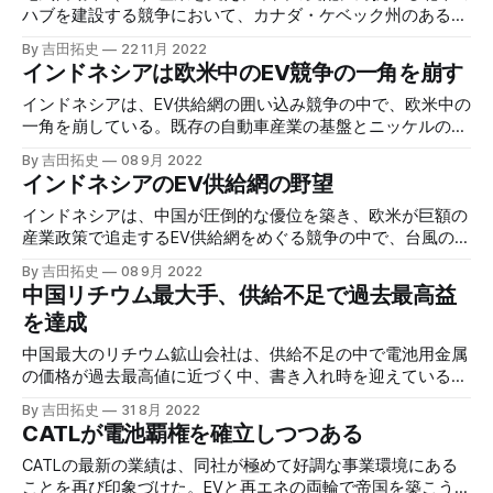
ハブを建設する競争において、カナダ・ケベック州のある小
さなコミュニティーが先陣を切っている。
By 吉田拓史
22 11月 2022
インドネシアは欧米中のEV競争の一角を崩す
インドネシアは、EV供給網の囲い込み競争の中で、欧米中の
一角を崩している。既存の自動車産業の基盤とニッケルの産
出・精錬プロセスが世界的プレイヤーを惹き付けている。
By 吉田拓史
08 9月 2022
インドネシアのEV供給網の野望
インドネシアは、中国が圧倒的な優位を築き、欧米が巨額の
産業政策で追走するEV供給網をめぐる競争の中で、台風の目
となっている。この特集記事ではEV大国化を目論む同国の野
By 吉田拓史
08 9月 2022
心とその政策について詳述している。
中国リチウム最大手、供給不足で過去最高益
を達成
中国最大のリチウム鉱山会社は、供給不足の中で電池用金属
の価格が過去最高値に近づく中、書き入れ時を迎えている。
天斉リチウムの上半期純利益は前年同期比約1万2,000％増の
By 吉田拓史
31 8月 2022
103億元（約2,060億円）で、過去最高をマークした。
CATLが電池覇権を確立しつつある
CATLの最新の業績は、同社が極めて好調な事業環境にある
ことを再び印象づけた。EVと再エネの両輪で帝国を築こうと