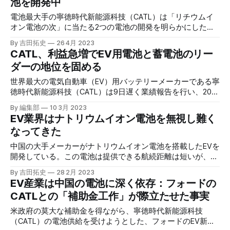
池を開発中
電池最大手の寧徳時代新能源科技（CATL）は「リチウムイ
オン電池の次」に当たる2つの電池の開発を明らかにした。
公表された性能が実現されるなら、ゲームは大きく変わる。
By 吉田拓史
26 4月 2023
CATL、利益急増でEV用電池と蓄電池のリー
ダーの地位を固める
世界最大の電気自動車（EV）用バッテリーメーカーである寧
徳時代新能源科技（CATL）は9日遅く業績報告を行い、2022
年の年間純利益が前年比92.9％増の307億人民元（約6,000
By 編集部
10 3月 2023
億円）になった。
EV業界はナトリウムイオン電池を無視し難く
なってきた
中国の大手メーカーがナトリウムイオン電池を搭載したEVを
開発している。この電池は提供できる航続距離は短いが、希
少材料に依存せず安い。低価格帯から市場を侵食する可能性
By 吉田拓史
28 2月 2023
は否定できない。
EV産業は中国の電池に深く依存：フォードの
CATLとの「補助金工作」が際立たせた事実
米政府の莫大な補助金を得ながら、寧徳時代新能源科技
（CATL）の電池供給を受けようとした、フォードのEV新工