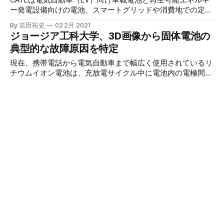
CATLは電気自動車（EV）向け車載電池と再生可能エネルギ
ー発電設備向けの電池、スマートグリッドや消費地での定置
型電池等の次世代産業の核になる部分を押さえている。中国
By 吉田拓史
02 2月 2021
で誕生した巨大な電池帝国は日韓勢を超える力をつけようと
ジョージア工科大学、3D画像から固体電池の
している。
典型的な故障原因を特定
現在、携帯電話から電気自動車まで幅広く使用されているリ
チウムイオン電池は、充放電サイクル中に電池内の電極間で
イオンを往復させるために液体電解液に頼っている。液体は
By 吉田拓史
01 2月 2021
均一に電極をコーティングし、イオンの自由な動きを可能に
AI技術でバナジウムフロー電池の性能とコス
する。
トを予測できる
このほど、中国科学院大連化学物理研究所（DICP）のLI
Xianfeng教授が率いる研究チームは、VFBの性能とコストを
予測し、最適化するための機械学習ベースの戦略を提案し
By 吉田拓史
25 1月 2021
た。研究は、9月22日付の『Energy & Environmental
リチウムイオン電池では洋上風力発電を黒字
Science』誌に掲載された。
化できない
マサチューセッツ工科大学（MIT）の研究者によると、風力
タービンと電池のシステムによる収益を算定するための現行
の数理モデルは、収益を35%過大評価している可能性があ
By 吉田拓史
05 1月 2021
る。これは現存する電池技術では、風力発電に一定の経済性