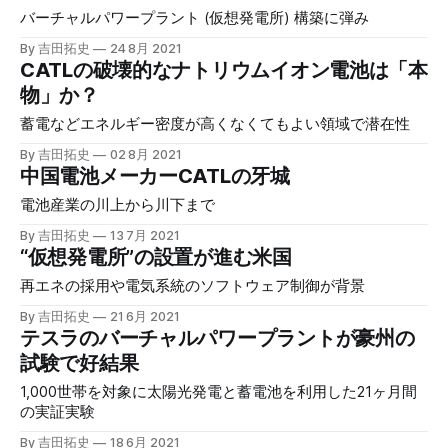
バーチャルパワープラント (仮想発電所) 構築に弾み
By 吉田拓史
24 8月 2021
CATLの破壊的なナトリウムイオン電池は「本
物」か？
蓄電などエネルギー密度が高くなくてもよい領域で潜在性
By 吉田拓史
02 8月 2021
中国電池メーカーCATLの牙城
電池産業の川上から川下まで
By 吉田拓史
13 7月 2021
“仮想発電所”の設置が進む米国
再エネの採用や電気系統のソフトウェア制御が背景
By 吉田拓史
21 6月 2021
テスラのバーチャルパワープラントが豪州の
試験で好結果
1,000世帯を対象に太陽光発電と蓄電池を利用した21ヶ月間
の実証実験
By 吉田拓史
18 6月 2021