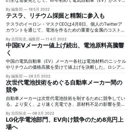
の主な需要先として、昨年初めて電気自動車（EV）がスマー
トフォンやパソコンを抜いた。
By 編集部
18 5月 2022
テスラ、リチウム採掘と精製に参入も
テスラのイーロン・マスクCEOは4月8日、個人のTwitterア
カウントを通じて、電池を作るための重要な金属のコストが
非常に高くなっているため、テスラが大規模にリチウムの採
By 吉田拓史, 編集部
11 4月 2022
掘と精製に参入する可能性があると述べた。
中国EVメーカー値上げ続出、電池原料高騰響
く
中国の電気自動車（EV）メーカー各社は電池材料のニッケル
やリチウムの価格高騰を受けて値上げを決断した。ロシア産
原油の国際的な流通が遮断された今、EVはガソリン車の代替
By 編集部
28 3月 2022
機会を得たが、原料高によってそれが妨げられた。
次世代電池技術をめぐる自動車メーカー間の
競争
自動車メーカーは次世代電池技術を制するために競争してい
る。より安く、より速く充電でき、原材料不足の影響を受け
にくい電池だ。 最初にそこに着く人は誰でも大きな利点が
By 吉田拓史
08 3月 2022
ある。
LG化学電池部門、EV向け競争のため8兆円上
場へ